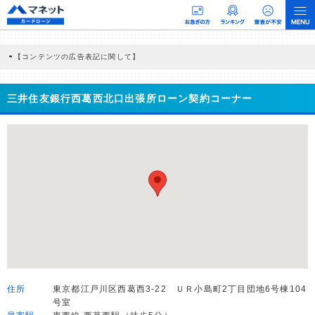
【コンテンツの広告表記に関して】
本コンテンツには、紹介している商品・商材の広告（リンク）を含む場合がありま
す。 これらの広告を経由して読者が企業ホームページを訪れ、成約が発生すると弊
社に対して企業から紹介報酬が支払われるという収益モデルです。 ただし、特定の
三井住友銀行西葛西北口出張所ローン契約コーナー
商品を根拠なくPRするものではなく、当編集部の調査／ユーザーへの口コミ収集な
どに基づき、公平性を担保した情報提供を行っています。
>提携企業一覧
住所
東京都江戸川区西葛西3-22 ＵＲ小島町2丁目団地6号棟104
号室