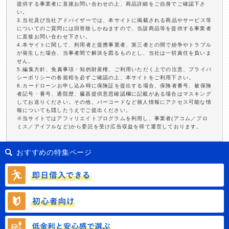
提供する事業者に直接お問い合わせの上、商品詳細をご自身でご確認下さ
い。
3.当社及び当社アドバイザーでは、本サイトに掲載される商品やサービス等
についてのご質問には回答致しかねますので、当該商品等を提供する事業者
に直接お問い合わせ下さい。
4.本サイトに関して、利用者と提携事業者、第三者との間で紛争やトラブル
が発生した場合、当事者間で解決を図るものとし、当社は一切責任を負いま
せん。
5.編集方針、免責事項・知的財産権、ご利用いただく上での注意、プライバ
シーポリシーの各規程を必ずご確認の上、本サイトをご利用下さい。
6.カードローンお申し込み時に保険証を提出する場合、保険者番号、被保険
者記号・番号、通院歴、臓器提供意思確認欄に記載がある場合はマスキング
してお送りください。その他、バーコードなど個人情報にアクセス可能な情
報についても隠したうえでご提出ください。
※当サイトではアフィリエイトプログラムを利用し、事業者(アコム／プロ
ミス／アイフルなど)から委託を受け広告収益を得て運営しております。
おすすめの特集ページ