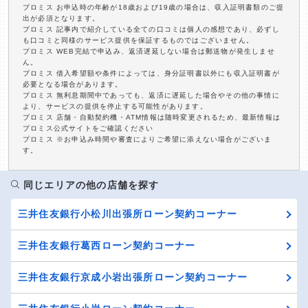
プロミス お申込時の年齢が18歳および19歳の場合は、収入証明書類のご提
出が必須となります。
プロミス 記事内で紹介している全ての口コミは個人の感想であり、必ずし
も口コミと同様のサービス提供を保証するものではございません。
プロミス WEB完結で申込み、返済遅延しない場合は郵送物が発生しませ
ん。
プロミス 借入希望額や条件によっては、身分証明書以外にも収入証明書が
必要となる場合があります。
プロミス 無利息期間中であっても、返済に遅延した場合やその他の事情に
より、サービスの提供を停止する可能性があります。
プロミス 店舗・自動契約機・ATM情報は随時変更されるため、最新情報は
プロミス公式サイトをご確認ください
プロミス ※お申込み時間や審査によりご希望に添えない場合がございま
す。
同じエリアの他の店舗を探す
三井住友銀行小松川出張所ローン契約コーナー
三井住友銀行葛西ローン契約コーナー
三井住友銀行京成小岩出張所ローン契約コーナー