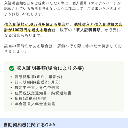
入証明書類などをご提出いただく際は、個人番号（マイナンバー）が
記載されている箇所を見えないように加工して、ご提出いただきます
ようお願いいたします。
借入希望額が50万円を超える場合
や、
他社借入と借入希望額の合
計が100万円を超える場合
は、以下の
「収入証明書類」
が必要に
なる場合もあります。
該当の可能性がある場合は、店舗へ行く際に念のため持参してお
きましょう。
収入証明書類(場合により必要)
源泉徴収票(直近／最新分)
給与明細書(直近2ヶ月分)
確定申告書／青色申告書
住民税決定通知書／納税通知書
所得(課税)証明書
年金証書／年金通知書
自動契約機に関するQ&A