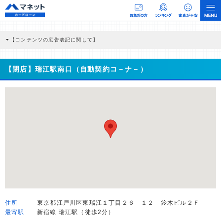
【コンテンツの広告表記に関して】
本コンテンツには、紹介している商品・商材の広告（リンク）を含む場合がありま
す。 これらの広告を経由して読者が企業ホームページを訪れ、成約が発生すると弊
社に対して企業から紹介報酬が支払われるという収益モデルです。 ただし、特定の
【閉店】瑞江駅南口（自動契約コ－ナ－）
商品を根拠なくPRするものではなく、当編集部の調査／ユーザーへの口コミ収集な
どに基づき、公平性を担保した情報提供を行っています。
>提携企業一覧
住所
東京都江戸川区東瑞江１丁目２６－１２ 鈴木ビル２Ｆ
最寄駅
新宿線 瑞江駅（徒歩2分）