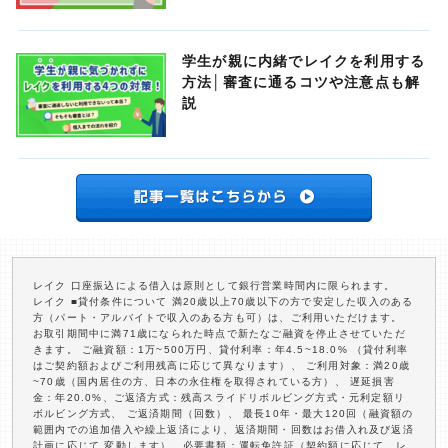
学生が親に内緒でレイクを利用する
方法│審査に通るコツや注意点も解
説
レイク 口座振込による借入は原則として銀行営業時間内に限られます。
レイク ■貸付条件について 満20歳以上70歳以下の方で安定した収入のある
方（パート・アルバイトで収入のある方も可）は、ご利用いただけます。
お取引期間中に満71歳になられた時点で新たなご融資を停止させていただ
きます。 ご融資額：1万~500万円、貸付利率：年4.5~18.0% （貸付利率
はご契約額およびご利用残高に応じて異なります）、 ご利用対象：満20歳
~70歳（国内居住の方、日本の永住権を取得されている方）、 遅延損害
金：年20.0%、ご返済方式：残高スライドリボルビング方式・元利定額リ
ボルビング方式、 ご返済期間（回数）、 最長10年・最大120回（融資額の
範囲内での追加借入や繰上返済により、返済期間・回数はお借入れ及び返済
計画に応じて 変動します）、必要書類：運転免許証（契約額に応じて、レ