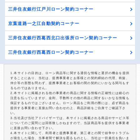
三井住友銀行江戸川ローン契約コーナー
京葉道路一之江自動契約コーナー
三井住友銀行西葛西北口出張所ローン契約コーナー
三井住友銀行西葛西ローン契約コーナー
1.本サイトの目的は、ローン商品等に関する適切な情報と選択の機会を提供
することにあり、当社は、提携事業者とお客様との契約締結の代理、斡旋、
仲介等の形態を問わず、提携事業者とお客様の間の契約にいかなる関与もす
るものではありません。
2.本サイトに掲載される他の事業者の商品に関する情報の正確性には細心の
注意を払っていますが、金利、手数料その他の商品に関するいかなる情報も
保証するものではございません。ローン商品をご利用の際には、必ず商品を
提供する事業者に直接お問い合わせの上、商品詳細をご自身でご確認下さ
い。
3.当社及び当社アドバイザーでは、本サイトに掲載される商品やサービス等
についてのご質問には回答致しかねますので、当該商品等を提供する事業者
に直接お問い合わせ下さい。
4.本サイトに関して、利用者と提携事業者、第三者との間で紛争やトラブル
が発生した場合、当事者間で解決を図るものとし、当社は一切責任を負いま