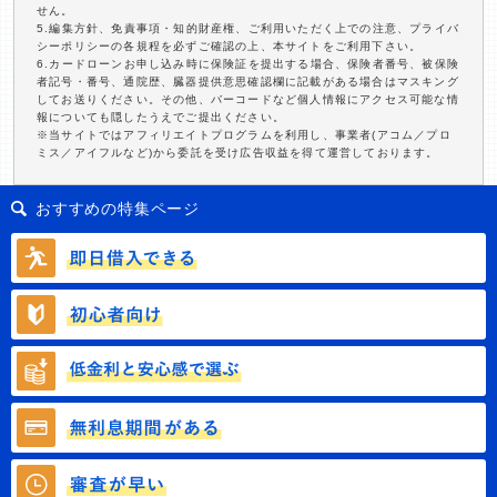
せん。
5.編集方針、免責事項・知的財産権、ご利用いただく上での注意、プライバ
シーポリシーの各規程を必ずご確認の上、本サイトをご利用下さい。
6.カードローンお申し込み時に保険証を提出する場合、保険者番号、被保険
者記号・番号、通院歴、臓器提供意思確認欄に記載がある場合はマスキング
してお送りください。その他、バーコードなど個人情報にアクセス可能な情
報についても隠したうえでご提出ください。
※当サイトではアフィリエイトプログラムを利用し、事業者(アコム／プロ
ミス／アイフルなど)から委託を受け広告収益を得て運営しております。
おすすめの特集ページ