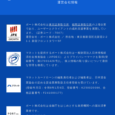
ー
運営会社情報
マネットカードローンの編集責任者および編集者は、日本貸金
業協会の定める貸金業務取扱主任者登録を受けています。
(登録年月日：令和8年1月9日、登録番号：K250020096、合
格証書番号：F241000177)
ポート株式会社は金融庁をはじめとする政府機関への届出済事
業者です。