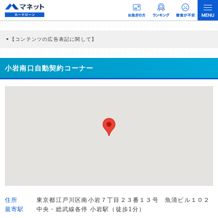
【コンテンツの広告表記に関して】
本コンテンツには、紹介している商品・商材の広告（リンク）を含む場合がありま
す。 これらの広告を経由して読者が企業ホームページを訪れ、成約が発生すると弊
社に対して企業から紹介報酬が支払われるという収益モデルです。 ただし、特定の
小岩南口自動契約コーナー
商品を根拠なくPRするものではなく、当編集部の調査／ユーザーへの口コミ収集な
どに基づき、公平性を担保した情報提供を行っています。
>提携企業一覧
住所
東京都江戸川区南小岩７丁目２３番１３号 魚清ビル１０２
最寄駅
中央・総武線各停 小岩駅（徒歩1分）