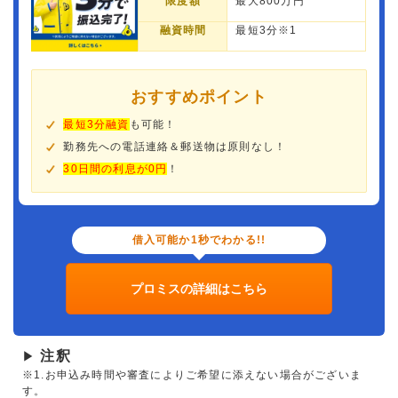
限度額
最大800万円
融資時間
最短3分※1
おすすめポイント
最短3分融資
も可能！
勤務先への電話連絡＆郵送物は原則なし！
30日間の利息が0円
！
借入可能か1秒でわかる!!
プロミスの詳細はこちら
注釈
▶
※1.お申込み時間や審査によりご希望に添えない場合がございま
す。