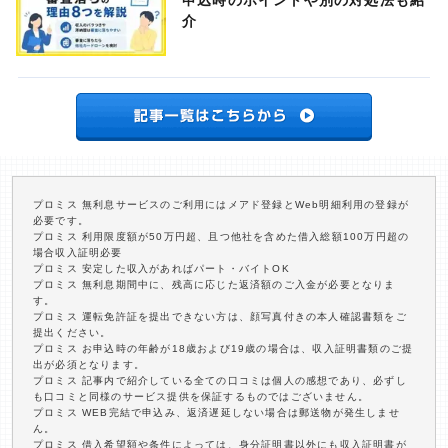
申込時のポイントや別の対処法も紹
介
プロミス 無利息サービスのご利用にはメアド登録とWeb明細利用の登録が
必要です。
プロミス 利用限度額が50万円超、且つ他社を含めた借入総額100万円超の
場合収入証明必要
プロミス 安定した収入があればパート・バイトOK
プロミス 無利息期間中に、残高に応じた返済額のご入金が必要となりま
す。
プロミス 運転免許証を提出できない方は、顔写真付きの本人確認書類をご
提出ください。
プロミス お申込時の年齢が18歳および19歳の場合は、収入証明書類のご提
出が必須となります。
プロミス 記事内で紹介している全ての口コミは個人の感想であり、必ずし
も口コミと同様のサービス提供を保証するものではございません。
プロミス WEB完結で申込み、返済遅延しない場合は郵送物が発生しませ
ん。
プロミス 借入希望額や条件によっては、身分証明書以外にも収入証明書が