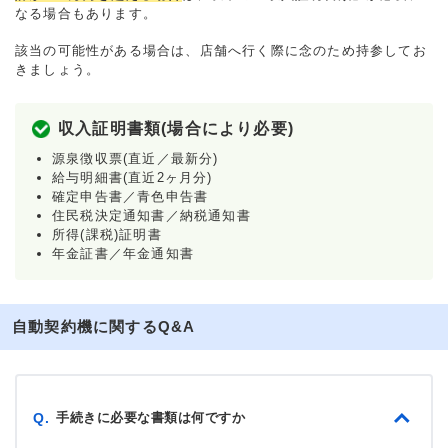
なる場合もあります。
該当の可能性がある場合は、店舗へ行く際に念のため持参してお
きましょう。
収入証明書類(場合により必要)
源泉徴収票(直近／最新分)
給与明細書(直近2ヶ月分)
確定申告書／青色申告書
住民税決定通知書／納税通知書
所得(課税)証明書
年金証書／年金通知書
自動契約機に関するQ&A
手続きに必要な書類は何ですか
Q.