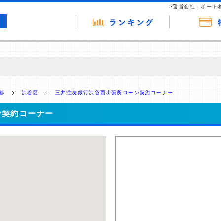
>運営会社：ポート
の広告（リンク）を含む場合があります。 これらの広告を経由して読者
るという収益モデルです。 ただし、特定の商品を根拠なくPRするもので
都
渋谷区
三井住友銀行渋谷西出張所ローン契約コーナー
報提供を行っています。
ン契約コーナー