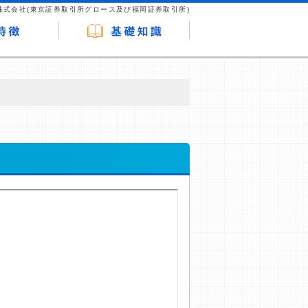
株式会社(東京証券取引所グロース及び福岡証券取引所)
が企業ホームページを訪れ、成約が発生する
はなく、当編集部の調査／ユーザーへの口コ