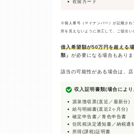
在留カード
※個人番号（マイナンバー）が記載され
所を見えないように加工して、ご提出い
借入希望額が50万円を超える
類」
が必要になる場合もありま
該当の可能性がある場合は、店
収入証明書類(場合により
源泉徴収票(直近／最新分)
給与明細書(直近2ヶ月分)
確定申告書／青色申告書
住民税決定通知書／納税通
所得(課税)証明書