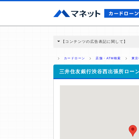
【コンテンツの広告表記に関して】
本コンテンツには、紹介している商品・商材
と弊社に対して企業から紹介報酬が支払われ
カードローン
店舗・ATM検索
東京
ミ収集などに基づき、公平性を担保した情
>提携企業一覧
三井住友銀行渋谷西出張所ロー