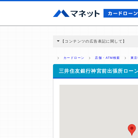
【コンテンツの広告表記に関して】
本コンテンツには、紹介している商品・商材
と弊社に対して企業から紹介報酬が支払われ
カードローン
店舗・ATM検索
東京
ミ収集などに基づき、公平性を担保した情
>提携企業一覧
三井住友銀行神宮前出張所ロー