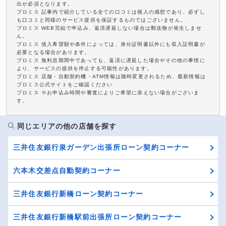
出が必須となります。
プロミス 記事内で紹介している全ての口コミは個人の感想であり、必ずし
も口コミと同様のサービス提供を保証するものではございません。
プロミス WEB完結で申込み、返済遅延しない場合は郵送物が発生しませ
ん。
プロミス 借入希望額や条件によっては、身分証明書以外にも収入証明書が
必要となる場合があります。
プロミス 無利息期間中であっても、返済に遅延した場合やその他の事情に
より、サービスの提供を停止する可能性があります。
プロミス 店舗・自動契約機・ATM情報は随時変更されるため、最新情報は
プロミス公式サイトをご確認ください
プロミス ※お申込み時間や審査によりご希望に添えない場合がございま
す。
同じエリアの他の店舗を探す
三井住友銀行泉ガーデン出張所ローン契約コーナー
六本木交差点自動契約コーナー
三井住友銀行新橋ローン契約コーナー
三井住友銀行新橋駅前出張所ローン契約コーナー