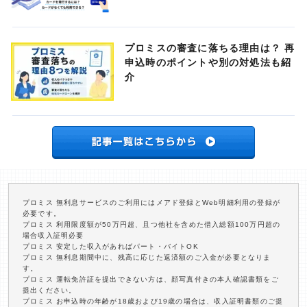
プロミスの審査に落ちる理由は？ 再
申込時のポイントや別の対処法も紹
介
プロミス 無利息サービスのご利用にはメアド登録とWeb明細利用の登録が
必要です。
プロミス 利用限度額が50万円超、且つ他社を含めた借入総額100万円超の
場合収入証明必要
プロミス 安定した収入があればパート・バイトOK
プロミス 無利息期間中に、残高に応じた返済額のご入金が必要となりま
す。
プロミス 運転免許証を提出できない方は、顔写真付きの本人確認書類をご
提出ください。
プロミス お申込時の年齢が18歳および19歳の場合は、収入証明書類のご提