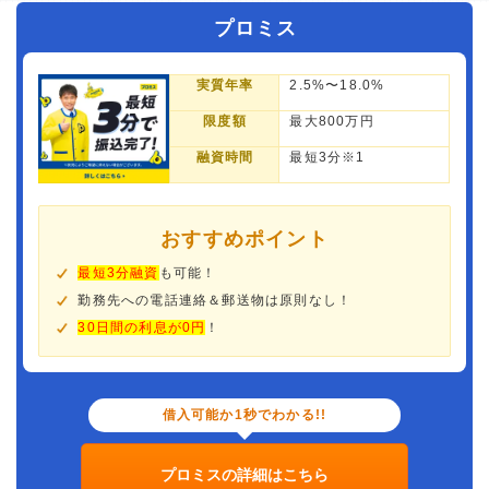
プロミス
実質年率
2.5%〜18.0%
限度額
最大800万円
融資時間
最短3分※1
おすすめポイント
最短3分融資
も可能！
勤務先への電話連絡＆郵送物は原則なし！
30日間の利息が0円
！
借入可能か1秒でわかる!!
プロミスの詳細はこちら