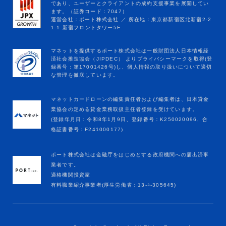
マネットカードローンの編集責任者および編集者は、日本貸金
業協会の定める貸金業務取扱主任者登録を受けています。
(登録年月日：令和8年1月9日、登録番号：K250020096、合
格証書番号：F241000177)
ポート株式会社は金融庁をはじめとする政府機関への届出済事
業者です。
適格機関投資家
有料職業紹介事業者(厚生労働省：13-ﾕ-305645)