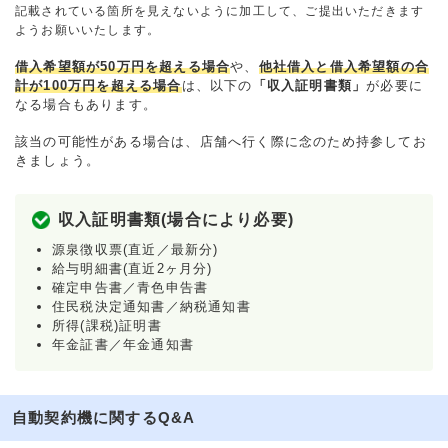
記載されている箇所を見えないように加工して、ご提出いただきます
ようお願いいたします。
借入希望額が50万円を超える場合
や、
他社借入と借入希望額の合
計が100万円を超える場合
は、以下の
「収入証明書類」
が必要に
なる場合もあります。
該当の可能性がある場合は、店舗へ行く際に念のため持参してお
きましょう。
収入証明書類(場合により必要)
源泉徴収票(直近／最新分)
給与明細書(直近2ヶ月分)
確定申告書／青色申告書
住民税決定通知書／納税通知書
所得(課税)証明書
年金証書／年金通知書
自動契約機に関するQ&A