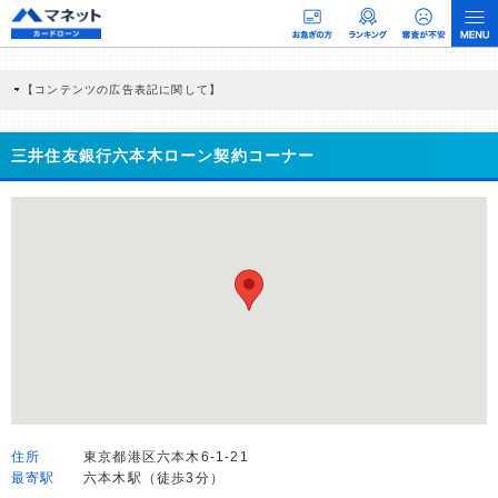
【コンテンツの広告表記に関して】
本コンテンツには、紹介している商品・商材の広告（リンク）を含む場合がありま
す。 これらの広告を経由して読者が企業ホームページを訪れ、成約が発生すると弊
社に対して企業から紹介報酬が支払われるという収益モデルです。 ただし、特定の
三井住友銀行六本木ローン契約コーナー
商品を根拠なくPRするものではなく、当編集部の調査／ユーザーへの口コミ収集な
どに基づき、公平性を担保した情報提供を行っています。
>提携企業一覧
住所
東京都港区六本木6-1-21
最寄駅
六本木駅（徒歩3分）