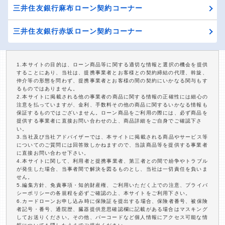
三井住友銀行麻布ローン契約コーナー
三井住友銀行赤坂ローン契約コーナー
1.本サイトの目的は、ローン商品等に関する適切な情報と選択の機会を提供
することにあり、当社は、提携事業者とお客様との契約締結の代理、斡旋、
仲介等の形態を問わず、提携事業者とお客様の間の契約にいかなる関与もす
るものではありません。
2.本サイトに掲載される他の事業者の商品に関する情報の正確性には細心の
注意を払っていますが、金利、手数料その他の商品に関するいかなる情報も
保証するものではございません。ローン商品をご利用の際には、必ず商品を
提供する事業者に直接お問い合わせの上、商品詳細をご自身でご確認下さ
い。
3.当社及び当社アドバイザーでは、本サイトに掲載される商品やサービス等
についてのご質問には回答致しかねますので、当該商品等を提供する事業者
に直接お問い合わせ下さい。
4.本サイトに関して、利用者と提携事業者、第三者との間で紛争やトラブル
が発生した場合、当事者間で解決を図るものとし、当社は一切責任を負いま
せん。
5.編集方針、免責事項・知的財産権、ご利用いただく上での注意、プライバ
シーポリシーの各規程を必ずご確認の上、本サイトをご利用下さい。
6.カードローンお申し込み時に保険証を提出する場合、保険者番号、被保険
者記号・番号、通院歴、臓器提供意思確認欄に記載がある場合はマスキング
してお送りください。その他、バーコードなど個人情報にアクセス可能な情