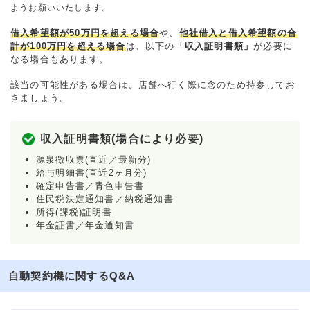
ようお願いいたします。
借入希望額が50万円を超える場合
や、
他社借入と借入希望額の合
計が100万円を超える場合
は、以下の
「収入証明書類」
が必要に
なる場合もあります。
該当の可能性がある場合は、店舗へ行く際に念のため持参してお
きましょう。
収入証明書類(場合により必要)
源泉徴収票(直近／最新分)
給与明細書(直近2ヶ月分)
確定申告書／青色申告書
住民税決定通知書／納税通知書
所得(課税)証明書
年金証書／年金通知書
自動契約機に関するQ&A