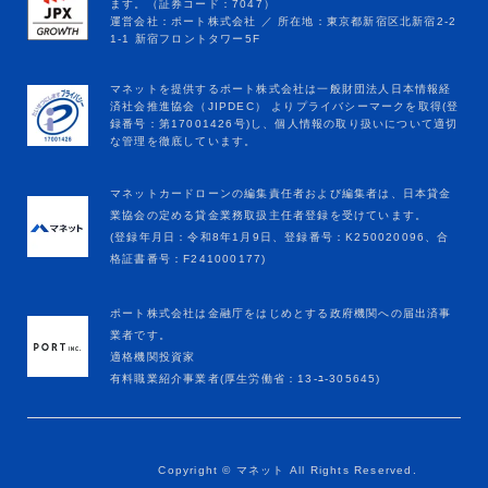
マネットカードローンの編集責任者および編集者は、日本貸金
業協会の定める貸金業務取扱主任者登録を受けています。
(登録年月日：令和8年1月9日、登録番号：K250020096、合
格証書番号：F241000177)
ポート株式会社は金融庁をはじめとする政府機関への届出済事
業者です。
適格機関投資家
有料職業紹介事業者(厚生労働省：13-ﾕ-305645)