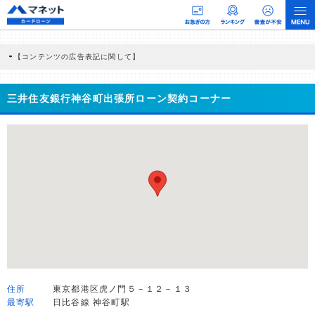
【コンテンツの広告表記に関して】
本コンテンツには、紹介している商品・商材の広告（リンク）を含む場合がありま
す。 これらの広告を経由して読者が企業ホームページを訪れ、成約が発生すると弊
社に対して企業から紹介報酬が支払われるという収益モデルです。 ただし、特定の
三井住友銀行神谷町出張所ローン契約コーナー
商品を根拠なくPRするものではなく、当編集部の調査／ユーザーへの口コミ収集な
どに基づき、公平性を担保した情報提供を行っています。
>提携企業一覧
住所
東京都港区虎ノ門５－１２－１３
最寄駅
日比谷線 神谷町駅