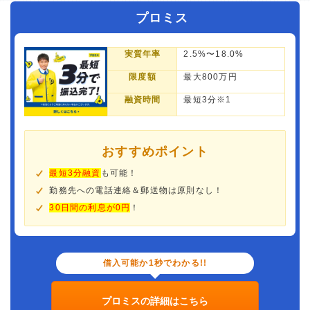
プロミス
実質年率
2.5%〜18.0%
限度額
最大800万円
融資時間
最短3分※1
おすすめポイント
最短3分融資
も可能！
勤務先への電話連絡＆郵送物は原則なし！
30日間の利息が0円
！
借入可能か1秒でわかる!!
プロミスの詳細はこちら