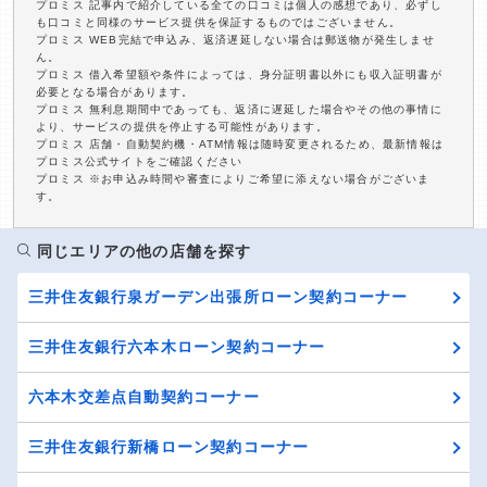
プロミス 記事内で紹介している全ての口コミは個人の感想であり、必ずし
も口コミと同様のサービス提供を保証するものではございません。
プロミス WEB完結で申込み、返済遅延しない場合は郵送物が発生しませ
ん。
プロミス 借入希望額や条件によっては、身分証明書以外にも収入証明書が
必要となる場合があります。
プロミス 無利息期間中であっても、返済に遅延した場合やその他の事情に
より、サービスの提供を停止する可能性があります。
プロミス 店舗・自動契約機・ATM情報は随時変更されるため、最新情報は
プロミス公式サイトをご確認ください
プロミス ※お申込み時間や審査によりご希望に添えない場合がございま
す。
同じエリアの他の店舗を探す
三井住友銀行泉ガーデン出張所ローン契約コーナー
三井住友銀行六本木ローン契約コーナー
六本木交差点自動契約コーナー
三井住友銀行新橋ローン契約コーナー