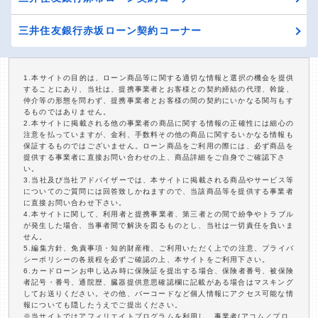
三井住友銀行赤坂ローン契約コーナー
1.本サイトの目的は、ローン商品等に関する適切な情報と選択の機会を提供
することにあり、当社は、提携事業者とお客様との契約締結の代理、斡旋、
仲介等の形態を問わず、提携事業者とお客様の間の契約にいかなる関与もす
るものではありません。
2.本サイトに掲載される他の事業者の商品に関する情報の正確性には細心の
注意を払っていますが、金利、手数料その他の商品に関するいかなる情報も
保証するものではございません。ローン商品をご利用の際には、必ず商品を
提供する事業者に直接お問い合わせの上、商品詳細をご自身でご確認下さ
い。
3.当社及び当社アドバイザーでは、本サイトに掲載される商品やサービス等
についてのご質問には回答致しかねますので、当該商品等を提供する事業者
に直接お問い合わせ下さい。
4.本サイトに関して、利用者と提携事業者、第三者との間で紛争やトラブル
が発生した場合、当事者間で解決を図るものとし、当社は一切責任を負いま
せん。
5.編集方針、免責事項・知的財産権、ご利用いただく上での注意、プライバ
シーポリシーの各規程を必ずご確認の上、本サイトをご利用下さい。
6.カードローンお申し込み時に保険証を提出する場合、保険者番号、被保険
者記号・番号、通院歴、臓器提供意思確認欄に記載がある場合はマスキング
してお送りください。その他、バーコードなど個人情報にアクセス可能な情
報についても隠したうえでご提出ください。
※当サイトではアフィリエイトプログラムを利用し、事業者(アコム／プロ