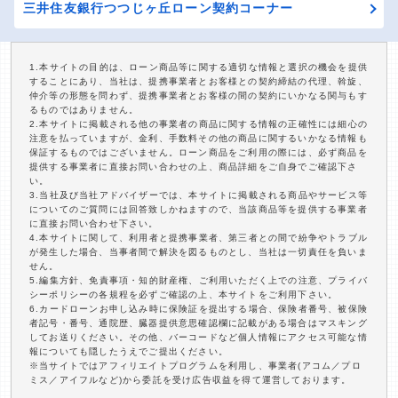
三井住友銀行つつじヶ丘ローン契約コーナー
1.本サイトの目的は、ローン商品等に関する適切な情報と選択の機会を提供
することにあり、当社は、提携事業者とお客様との契約締結の代理、斡旋、
仲介等の形態を問わず、提携事業者とお客様の間の契約にいかなる関与もす
るものではありません。
2.本サイトに掲載される他の事業者の商品に関する情報の正確性には細心の
注意を払っていますが、金利、手数料その他の商品に関するいかなる情報も
保証するものではございません。ローン商品をご利用の際には、必ず商品を
提供する事業者に直接お問い合わせの上、商品詳細をご自身でご確認下さ
い。
3.当社及び当社アドバイザーでは、本サイトに掲載される商品やサービス等
についてのご質問には回答致しかねますので、当該商品等を提供する事業者
に直接お問い合わせ下さい。
4.本サイトに関して、利用者と提携事業者、第三者との間で紛争やトラブル
が発生した場合、当事者間で解決を図るものとし、当社は一切責任を負いま
せん。
5.編集方針、免責事項・知的財産権、ご利用いただく上での注意、プライバ
シーポリシーの各規程を必ずご確認の上、本サイトをご利用下さい。
6.カードローンお申し込み時に保険証を提出する場合、保険者番号、被保険
者記号・番号、通院歴、臓器提供意思確認欄に記載がある場合はマスキング
してお送りください。その他、バーコードなど個人情報にアクセス可能な情
報についても隠したうえでご提出ください。
※当サイトではアフィリエイトプログラムを利用し、事業者(アコム／プロ
ミス／アイフルなど)から委託を受け広告収益を得て運営しております。