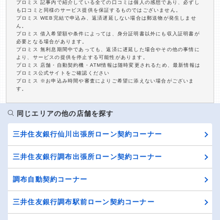
プロミス 記事内で紹介している全ての口コミは個人の感想であり、必ずし
も口コミと同様のサービス提供を保証するものではございません。
プロミス WEB完結で申込み、返済遅延しない場合は郵送物が発生しませ
ん。
プロミス 借入希望額や条件によっては、身分証明書以外にも収入証明書が
必要となる場合があります。
プロミス 無利息期間中であっても、返済に遅延した場合やその他の事情に
より、サービスの提供を停止する可能性があります。
プロミス 店舗・自動契約機・ATM情報は随時変更されるため、最新情報は
プロミス公式サイトをご確認ください
プロミス ※お申込み時間や審査によりご希望に添えない場合がございま
す。
同じエリアの他の店舗を探す
三井住友銀行仙川出張所ローン契約コーナー
三井住友銀行調布出張所ローン契約コーナー
調布自動契約コーナー
三井住友銀行調布駅前ローン契約コーナー