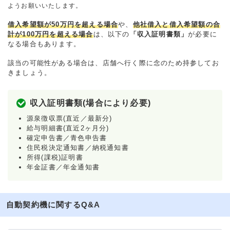
ようお願いいたします。
借入希望額が50万円を超える場合
や、
他社借入と借入希望額の合
計が100万円を超える場合
は、以下の
「収入証明書類」
が必要に
なる場合もあります。
該当の可能性がある場合は、店舗へ行く際に念のため持参してお
きましょう。
収入証明書類(場合により必要)
源泉徴収票(直近／最新分)
給与明細書(直近2ヶ月分)
確定申告書／青色申告書
住民税決定通知書／納税通知書
所得(課税)証明書
年金証書／年金通知書
自動契約機に関するQ&A