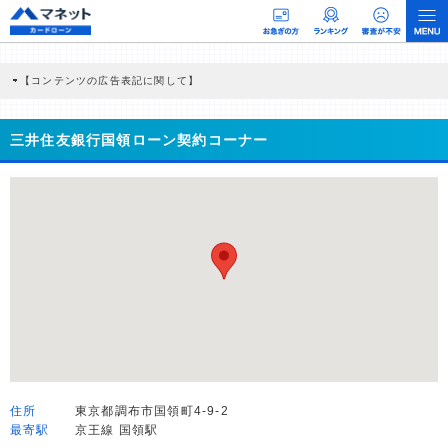
【コンテンツの広告表記に関して】
本コンテンツには、紹介している商品・商材の広告（リンク）を含む場合がありま
す。 これらの広告を経由して読者が企業ホームページを訪れ、成約が発生すると弊
社に対して企業から紹介報酬が支払われるという収益モデルです。 ただし、特定の
三井住友銀行国領ローン契約コーナー
商品を根拠なくPRするものではなく、当編集部の調査／ユーザーへの口コミ収集な
どに基づき、公平性を担保した情報提供を行っています。
>提携企業一覧
住所
東京都調布市国領町4-9-2
最寄駅
京王線 国領駅