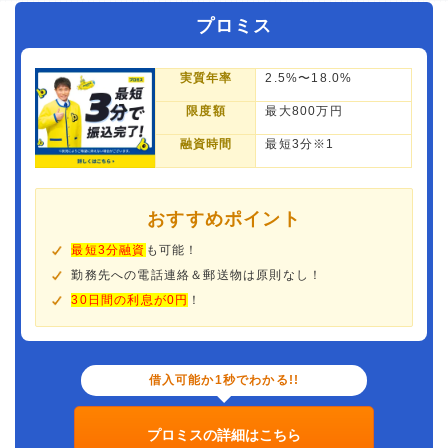
プロミス
実質年率
2.5%〜18.0%
限度額
最大800万円
融資時間
最短3分※1
おすすめポイント
最短3分融資
も可能！
勤務先への電話連絡＆郵送物は原則なし！
30日間の利息が0円
！
借入可能か1秒でわかる!!
プロミスの詳細はこちら