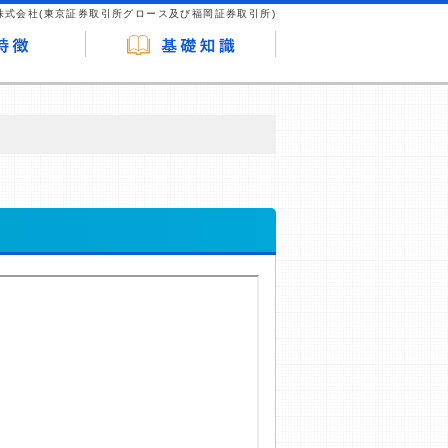
株式会社(東京証券取引所グロース及び福岡証券取引所)
が企業ホームページを訪れ、成約が発生する
はなく、当編集部の調査／ユーザーへの口コ