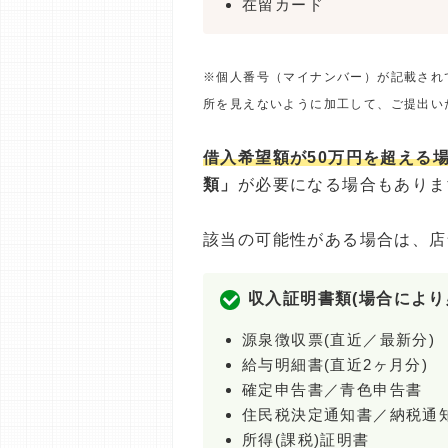
在留カード
※個人番号（マイナンバー）が記載され
所を見えないように加工して、ご提出い
借入希望額が50万円を超える
類」
が必要になる場合もありま
該当の可能性がある場合は、店
収入証明書類(場合により
源泉徴収票(直近／最新分)
給与明細書(直近2ヶ月分)
確定申告書／青色申告書
住民税決定通知書／納税通
所得(課税)証明書