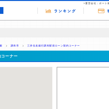
>運営会社：ポート
の広告（リンク）を含む場合があります。 これらの広告を経由して読者
るという収益モデルです。 ただし、特定の商品を根拠なくPRするもので
都
調布市
三井住友銀行調布駅前ローン契約コーナー
報提供を行っています。
約コーナー