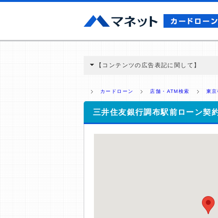
【コンテンツの広告表記に関して】
本コンテンツには、紹介している商品・商材
と弊社に対して企業から紹介報酬が支払われ
カードローン
店舗・ATM検索
東京
ミ収集などに基づき、公平性を担保した情
>提携企業一覧
三井住友銀行調布駅前ローン契