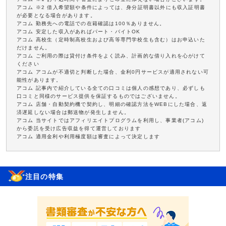
アコム ※2 借入希望額や条件によっては、身分証明書以外にも収入証明書
が必要となる場合があります。
アコム 勤務先への電話での在籍確認は100％ありません。
アコム 安定した収入があればパート・バイトOK
アコム 高校生（定時制高校生および高等専門学校生も含む）はお申込いた
だけません。
アコム ご利用の際は貸付け条件をよく読み、計画的な借り入れを心がけて
ください
アコム アコムが不適切と判断した場合、金利0円サービスが適用されない可
能性があります。
アコム 記事内で紹介している全ての口コミは個人の感想であり、必ずしも
口コミと同様のサービス提供を保証するものではございません。
アコム 店舗・自動契約機で契約し、明細の確認方法をWEBにした場合、返
済遅延しない場合は郵送物が発生しません。
アコム 当サイトではアフィリエイトプログラムを利用し、事業者(アコム)
から委託を受け広告収益を得て運営しております
アコム 適用金利や利用極度額は審査によって決定します
注目の特集