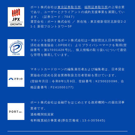
マネットカードローンの編集責任者および編集者は、日本貸金
業協会の定める貸金業務取扱主任者登録を受けています。
(登録年月日：令和8年1月9日、登録番号：K250020096、合
格証書番号：F241000177)
ポート株式会社は金融庁をはじめとする政府機関への届出済事
業者です。
適格機関投資家
有料職業紹介事業者(厚生労働省：13-ﾕ-305645)