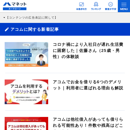
【コンテンツの広告表記に関して】
本コンテンツには、紹介している商品・商材の広告（リンク）を含む場合がありま
す。 これらの広告を経由して読者が企業ホームページを訪れ、成約が発生すると弊
アコムに関する新着記事
社に対して企業から紹介報酬が支払われるという収益モデルです。 ただし、特定の
商品を根拠なくPRするものではなく、当編集部の調査／ユーザーへの口コミ収集な
どに基づき、公平性を担保した情報提供を行っています。
コロナ禍により入社日が遅れ生活費
>提携企業一覧
に困窮した｜佐藤さん（25歳・男
性）の体験談
アコムでお金を借りる6つのデメリ
ット｜利用者に選ばれる理由も解説
アコムは他社借入があっても借りら
れる可能性あり！件数や残高はどこ