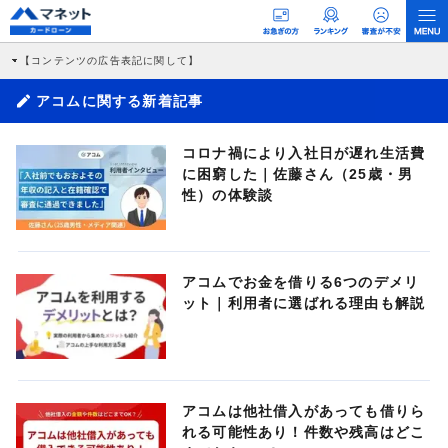
【コンテンツの広告表記に関して】
本コンテンツには、紹介している商品・商材の広告（リンク）を含む場合がありま
す。 これらの広告を経由して読者が企業ホームページを訪れ、成約が発生すると弊
アコムに関する新着記事
社に対して企業から紹介報酬が支払われるという収益モデルです。 ただし、特定の
商品を根拠なくPRするものではなく、当編集部の調査／ユーザーへの口コミ収集な
どに基づき、公平性を担保した情報提供を行っています。
コロナ禍により入社日が遅れ生活費
>提携企業一覧
に困窮した｜佐藤さん（25歳・男
性）の体験談
アコムでお金を借りる6つのデメリ
ット｜利用者に選ばれる理由も解説
アコムは他社借入があっても借りら
れる可能性あり！件数や残高はどこ