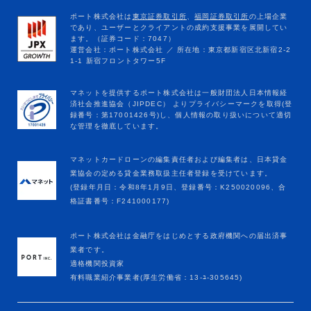
マネットカードローンの編集責任者および編集者は、日本貸金
業協会の定める貸金業務取扱主任者登録を受けています。
(登録年月日：令和8年1月9日、登録番号：K250020096、合
格証書番号：F241000177)
ポート株式会社は金融庁をはじめとする政府機関への届出済事
業者です。
適格機関投資家
有料職業紹介事業者(厚生労働省：13-ﾕ-305645)