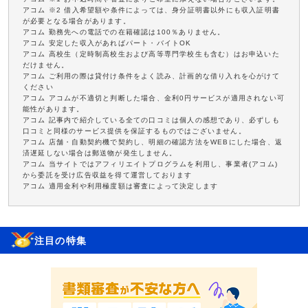
アコム ※2 借入希望額や条件によっては、身分証明書以外にも収入証明書
が必要となる場合があります。
アコム 勤務先への電話での在籍確認は100％ありません。
アコム 安定した収入があればパート・バイトOK
アコム 高校生（定時制高校生および高等専門学校生も含む）はお申込いた
だけません。
アコム ご利用の際は貸付け条件をよく読み、計画的な借り入れを心がけて
ください
アコム アコムが不適切と判断した場合、金利0円サービスが適用されない可
能性があります。
アコム 記事内で紹介している全ての口コミは個人の感想であり、必ずしも
口コミと同様のサービス提供を保証するものではございません。
アコム 店舗・自動契約機で契約し、明細の確認方法をWEBにした場合、返
済遅延しない場合は郵送物が発生しません。
アコム 当サイトではアフィリエイトプログラムを利用し、事業者(アコム)
から委託を受け広告収益を得て運営しております
アコム 適用金利や利用極度額は審査によって決定します
注目の特集