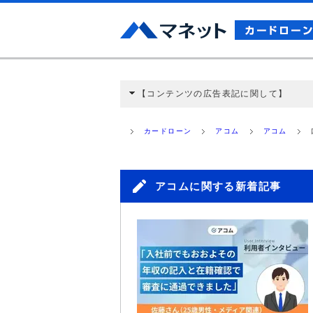
【コンテンツの広告表記に関して】
本コンテンツには、紹介している商品・商材
と弊社に対して企業から紹介報酬が支払われ
カードローン
アコム
アコム
ミ収集などに基づき、公平性を担保した情
>提携企業一覧
アコムに関する新着記事