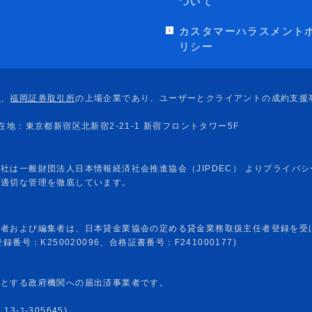
ついて
カスタマーハラスメント
リシー
任者および編集者は、日本貸金業協会の定める貸金業務取扱主任者登録を受
番号：K250020096、合格証書番号：F241000177)
めとする政府機関への届出済事業者です。
-ﾕ-305645)