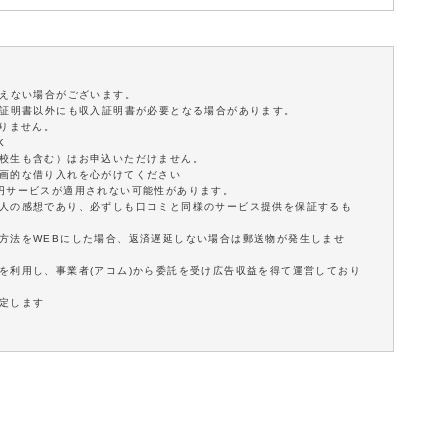
添えない場合がございます。
分証明書以外にも収入証明書が必要となる場合があります。
ありません。
K
学校生も含む）はお申込いただけません。
計画的な借り入れを心がけてください
0円サービスが適用されない可能性があります。
個人の感想であり、必ずしも口コミと同様のサービス提供を保証するも
方法をWEBにした場合、返済遅延しない場合は郵送物が発生しませ
を利用し、事業者(アコム)から委託を受け広告収益を得て運営しており
定します