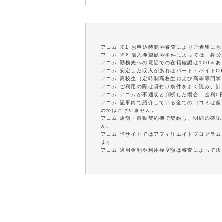
アコム ※1 お申込時間や審査によりご希望に
アコム ※2 借入希望額や条件によっては、身
アコム 勤務先への電話での在籍確認は100％
アコム 安定した収入があればパート・バイトO
アコム 高校生（定時制高校生および高等専門
アコム ご利用の際は貸付け条件をよく読み、
アコム アコムが不適切と判断した場合、金利
アコム 記事内で紹介している全ての口コミは
のではございません。
アコム 店舗・自動契約機で契約し、明細の確認
ん。
アコム 当サイトではアフィリエイトプログラム
ます
アコム 適用金利や利用極度額は審査によって決