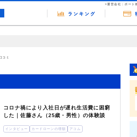
>運営会社：ポート
の広告（リンク）を含む場合があります。 これらの広告を経由して読者
るという収益モデルです。 ただし、特定の商品を根拠なくPRするもので
口コミ
報提供を行っています。
コロナ禍により入社日が遅れ生活費に困窮
した｜佐藤さん（25歳・男性）の体験談
インタビュー
カードローンの増額
アコム