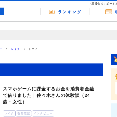
>運営会社：ポート
の広告（リンク）を含む場合があります。 これらの広告を経由して読者
るという収益モデルです。 ただし、特定の商品を根拠なくPRするもので
社
レイク
口コミ
報提供を行っています。
スマホゲームに課金するお金を消費者金融
で借りました｜佐々木さんの体験談（24
歳・女性）
レイク
在籍確認
インタビュー