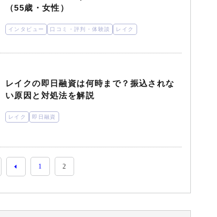
（55歳・女性）
インタビュー
口コミ・評判・体験談
レイク
レイクの即日融資は何時まで？振込されな
い原因と対処法を解説
レイク
即日融資
1
2