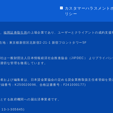
カスタマーハラスメント
リシー
任者および編集者は、日本貸金業協会の定める貸金業務取扱主任者登録を受
番号：K250020096、合格証書番号：F241000177)
めとする政府機関への届出済事業者です。
-ﾕ-305645)