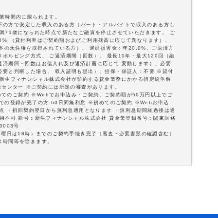
営業時間内に限られます。
歳以下の方で安定した収入のある方（パート・アルバイトで収入のある方も
満71歳になられた時点で新たなご融資を停止させていただきます。 ご
18.0% （貸付利率はご契約額およびご利用残高に応じて異なります）、
本の永住権を取得されている方）、 遅延損害金：年20.0%、ご返済方
ボルビング方式、 ご返済期間（回数）、 最長10年・最大120回（融
返済期間・回数はお借入れ及び返済計画に応じて 変動します）、必要
必要と判断した場合、 収入証明も提出）、担保・保証人：不要 ※貸付
※新生フィナンシャル株式会社が契約する貸金業務にかかる指定紛争解
決センター ※ご契約には所定の審査があります。
初めてのご契約 ※Webでお申込み・ご契約、ご契約額が50万円以上でご
の登録が完了の方 60日間無利息 ※初めてのご契約 ※Webお申込
意点 ・初回契約翌日から無利息適用となります ・無利息期間経過後は通
用不可 商号：新生フィナンシャル株式会社 貸金業登録番号：関東財務
0003号
日曜日は18時）までのご契約手続き完了（審査・必要書類の確認含む）
ス時間等を除きます。