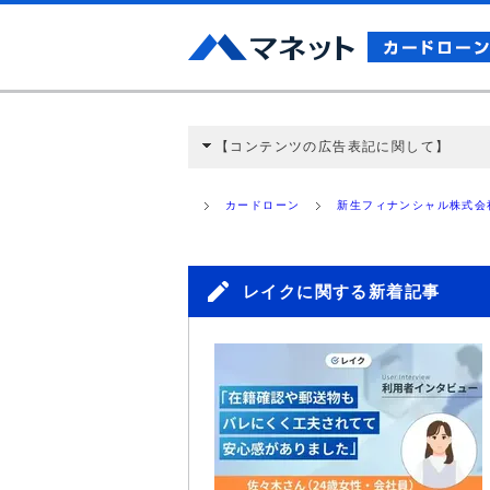
【コンテンツの広告表記に関して】
本コンテンツには、紹介している商品・商材
と弊社に対して企業から紹介報酬が支払われ
カードローン
新生フィナンシャル株式会
ミ収集などに基づき、公平性を担保した情
>提携企業一覧
レイクに関する新着記事