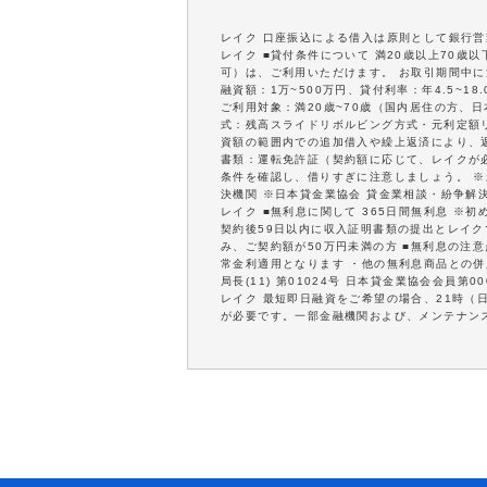
レイク 口座振込による借入は原則として銀行
レイク ■貸付条件について 満20歳以上70
可）は、ご利用いただけます。 お取引期間中に
融資額：1万~500万円、貸付利率：年4.5~
ご利用対象：満20歳~70歳（国内居住の方、日
式：残高スライドリボルビング方式・元利定額リ
資額の範囲内での追加借入や繰上返済により、
書類：運転免許証（契約額に応じて、レイクが
条件を確認し、借りすぎに注意しましょう。 
決機関 ※日本貸金業協会 貸金業相談・紛争解
レイク ■無利息に関して 365日間無利息 ※
契約後59日以内に収入証明書類の提出とレイクで
み、ご契約額が50万円未満の方 ■無利息の注
常金利適用となります ・他の無利息商品との併
局長(11) 第01024号 日本貸金業協会会員第00
レイク 最短即日融資をご希望の場合、21時（
が必要です。一部金融機関および、メンテナン