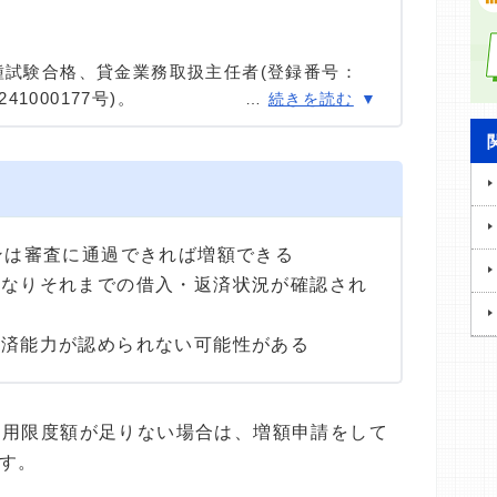
種試験合格、貸金業務取扱主任者(登録番号：
41000177号)。
…
続きを読む
種試験に合格。カードローン、FX、不動産、保
ける情報メディアの編集・監修に携わり、実績
用者へのインタビューなども多数実施し、専門知
高い情報発信を心がけている。
ンは審査に通過できれば増額できる
異なりそれまでの借入・返済状況が確認され
返済能力が認められない可能性がある
利用限度額が足りない場合は、増額申請をして
す。