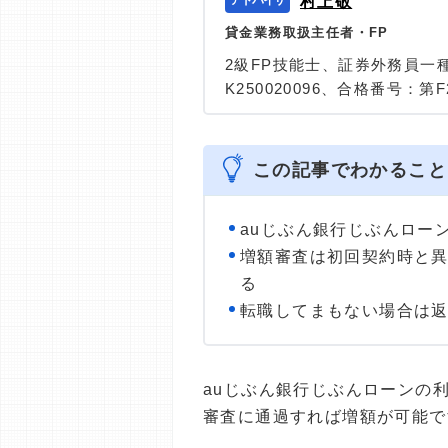
村上敬
貸金業務取扱主任者・FP
2級FP技能士、証券外務員一
K250020096、合格番号：第F2
大学を卒業後、証券外務員一
険など、多くの金融領域にお
は計2000本以上。ローン利
この記事でわかること
識と事実に基づいた信頼性の
＞＞公式ページ
auじぶん銀行じぶんロー
増額審査は初回契約時と
る
転職してまもない場合は
auじぶん銀行じぶんローンの
審査に通過すれば増額が可能で