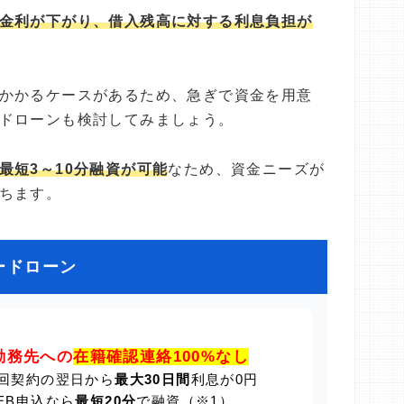
金利が下がり、借入残高に対する利息負担が
かかるケースがあるため、急ぎで資金を用意
ドローンも検討してみましょう。
最短3～10分融資が可能
なため、資金ニーズが
ちます。
ードローン
勤務先への
在籍確認連絡100%なし
回契約の翌日から
最大30日間
利息が0円
EB申込なら
最短20分
で融資（※1）