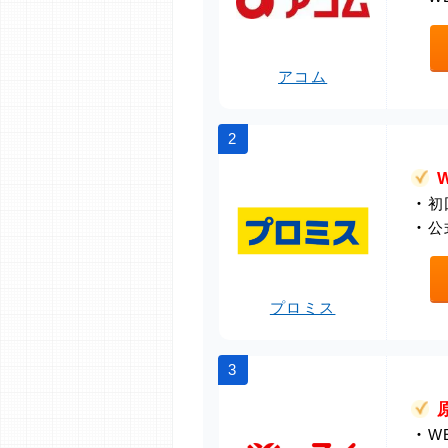
アコム
2
・
初
・
公
プロミス
3
・
W