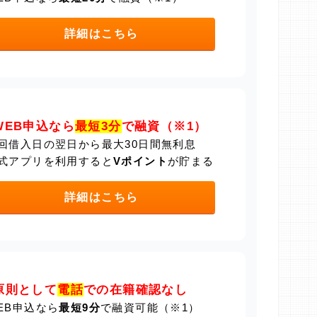
詳細はこちら
WEB申込なら
最短3分
で融資（※1）
回借入日の翌日から最大30日間無利息
式アプリを利用すると
Vポイント
が貯まる
詳細はこちら
原則として
電話
での在籍確認なし
EB申込なら
最短9分
で融資可能（※1）