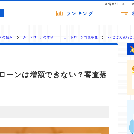
>運営会社：ポート
ての悩み
カードローンの増額
カードローン増額審査
auじぶん銀行じ
んローンは増額できない？審査落
・商材の広告（リンク）を含む場合があります。 これらの
ジを訪れ、成約が発生すると弊社に対して企業から紹介報
 ただし、特定の商品を根拠なくPRするものではなく、当