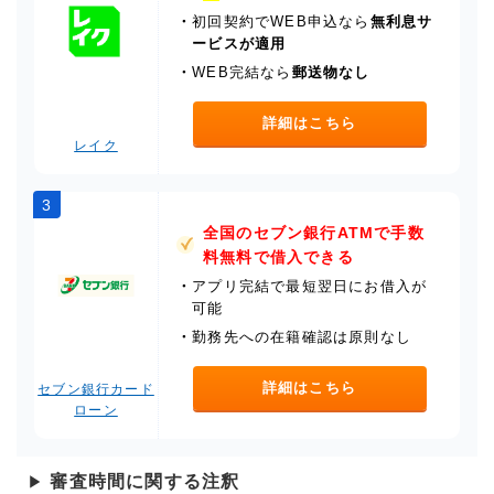
・
初回契約でWEB申込なら
無利息サ
ービスが適用
・
WEB完結なら
郵送物なし
詳細はこちら
レイク
3
全国のセブン銀行ATMで手数
料無料で借入できる
・
アプリ完結で最短翌日にお借入が
可能
・
勤務先への在籍確認は原則なし
詳細はこちら
セブン銀行カード
ローン
審査時間に関する注釈
▶