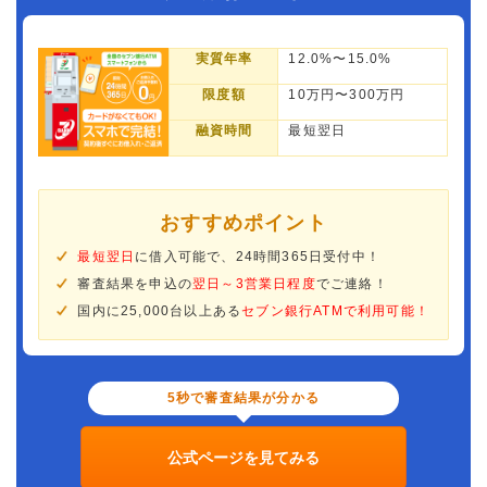
実質年率
12.0%〜15.0%
限度額
10万円〜300万円
融資時間
最短翌日
おすすめポイント
最短翌日
に借入可能で、24時間365日受付中！
審査結果を申込の
翌日～3営業日程度
でご連絡！
国内に25,000台以上ある
セブン銀行ATMで利用可能！
5秒で審査結果が分かる
公式ページを見てみる