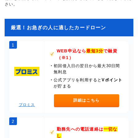
さい。
厳選！お急ぎの人に適したカードローン
1
WEB申込なら
最短3分
で融資
（※1）
・
初回借入日の翌日から最大30日間
無利息
・
公式アプリを利用すると
Vポイント
が貯まる
詳細はこちら
プロミス
2
勤務先への電話連絡は
一切な
し