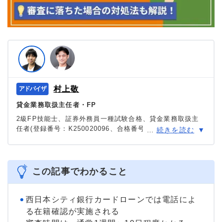
村上敬
貸金業務取扱主任者・FP
2級FP技能士、証券外務員一種試験合格、貸金業務取扱主
任者(登録番号：K250020096、合格番号：第F241000177
…
続きを読む
号)。
大学を卒業後、証券外務員一種試験に合格。カードロー
ン、FX、不動産、保険など、多くの金融領域における情報
メディアの編集・監修に携わり、実績は計2000本以上。ロ
この記事でわかること
ーン利用者へのインタビューなども多数実施し、専門知識
と事実に基づいた信頼性の高い情報発信を心がけている。
＞＞公式ページ
西日本シティ銀行カードローンでは電話によ
る在籍確認が実施される