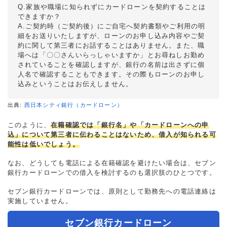
Q.家族や職場に知られずにカードローンを契約することは
できますか？
A.ご契約時（ご契約後）にご自宅へ契約書類やご利用の明
細をお送りいたしますが、ローンのお申し込み内容やご契
約に関して第三者にお話することはありません。また、職
場へは「〇〇さんいらっしゃいますか」とお尋ねしお勤め
されていることを確認しますが、銀行の名前は出さずに個
人名で確認することもできます。その際もローンのお申し
込みということはお伝えしません。
出典:
西日本シティ銀行（カードローン）
このように、
在籍確認では「銀行名」や「カードローンへの申
込」について第三者に伝わることはないため、借入が知られる可
能性は低いでしょう。
なお、どうしても電話による在籍確認を避けたい場合は、セブン
銀行カードローンでの借入を検討するのも選択肢のひとつです。
セブン銀行カードローンでは、原則として勤務先への電話連絡は
実施していません。
セブン銀行カードローン