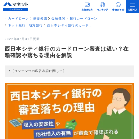
カードローン
基礎知識
金融機関
銀行カードローン
ネット銀行・地方銀行
西日本シティ銀行のカード...
2026年07月31日更新
西日本シティ銀行のカードローン審査は遅い？在
籍確認や落ちる理由を解説
【コンテンツの広告表記に関して】
本コンテンツには、紹介している商品・商材の広告（リンク）を含む場合があ
ります。 これらの広告を経由して読者が企業ホームページを訪れ、成約が発生
すると弊社に対して企業から紹介報酬が支払われるという収益モデルです。 た
だし、特定の商品を根拠なくPRするものではなく、当編集部の調査／ユーザー
への口コミ収集などに基づき、公平性を担保した情報提供を行っています。
>提携企業一覧