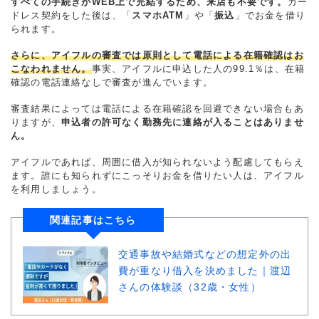
すべての手続きがWEB上で完結するため、来店も不要です。
カー
ドレス契約をした後は、「
スマホATM
」や「
振込
」でお金を借り
られます。
さらに、アイフルの審査では原則として電話による在籍確認はお
こなわれません。
事実、アイフルに申込した人の99.1％は、在籍
確認の電話連絡なしで審査が進んでいます。
審査結果によっては電話による在籍確認を回避できない場合もあ
りますが、
申込者の許可なく勤務先に連絡が入ることはありませ
ん。
アイフルであれば、周囲に借入が知られないよう配慮してもらえ
ます。誰にも知られずにこっそりお金を借りたい人は、アイフル
を利用しましょう。
関連記事はこちら
交通事故や結婚式などの想定外の出
費が重なり借入を決めました｜渡辺
さんの体験談（32歳・女性）