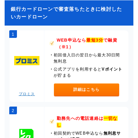
銀行カードローンで審査落ちたときに検討した
いカードローン
1
WEB申込なら
最短3分
で融資
（※1）
・
初回借入日の翌日から最大30日間
無利息
・
公式アプリを利用すると
Vポイント
が貯まる
詳細はこちら
プロミス
2
勤務先への電話連絡は
一切な
し
・
初回契約でWEB申込なら
無利息サ