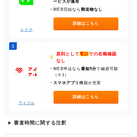
ービスが適用
・
WEB完結なら
郵送物なし
詳細はこちら
レイク
3
原則として
電話
での在籍確認
なし
・
WEB申込なら
最短9分
で融資可能
（※1）
・
スマホアプリ
機能が充実
詳細はこちら
アイフル
審査時間に関する注釈
▶