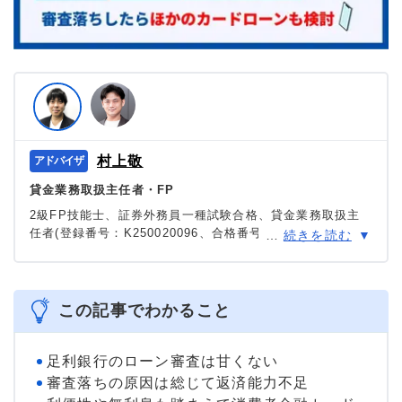
村上敬
貸金業務取扱主任者・FP
2級FP技能士、証券外務員一種試験合格、貸金業務取扱主
任者(登録番号：K250020096、合格番号：第F241000177
…
続きを読む
号)。
大学を卒業後、証券外務員一種試験に合格。カードロー
ン、FX、不動産、保険など、多くの金融領域における情報
メディアの編集・監修に携わり、実績は計2000本以上。ロ
この記事でわかること
ーン利用者へのインタビューなども多数実施し、専門知識
と事実に基づいた信頼性の高い情報発信を心がけている。
＞＞公式ページ
足利銀行のローン審査は甘くない
審査落ちの原因は総じて返済能力不足