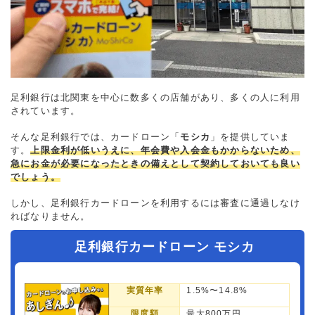
足利銀行は北関東を中心に数多くの店舗があり、多くの人に利用
されています。
そんな足利銀行では、カードローン「
モシカ
」を提供していま
す。
上限金利が低いうえに、年会費や入会金もかからないため、
急にお金が必要になったときの備えとして契約しておいても良い
でしょう。
しかし、足利銀行カードローンを利用するには審査に通過しなけ
ればなりません。
足利銀行カードローン モシカ
実質年率
1.5%〜14.8%
限度額
最大800万円