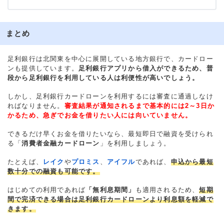
まとめ
足利銀行は北関東を中心に展開している地方銀行で、カードロー
ンも提供しています。
足利銀行アプリから借入ができるため、普
段から足利銀行を利用している人は利便性が高いでしょう。
しかし、足利銀行カードローンを利用するには審査に通過しなけ
ればなりません。
審査結果が通知されるまで基本的には2～3日か
かるため、急ぎでお金を借りたい人には向いていません。
できるだけ早くお金を借りたいなら、最短即日で融資を受けられ
る「
消費者金融カードローン
」を利用しましょう。
たとえば、
レイク
や
プロミス
、
アイフル
であれば、
申込から最短
数十分での融資も可能です。
はじめての利用であれば
「無利息期間」
も適用されるため、
短期
間で完済できる場合は足利銀行カードローンより利息額を軽減で
きます。