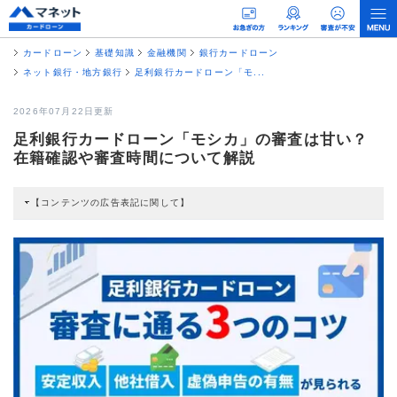
カードローン
基礎知識
金融機関
銀行カードローン
ネット銀行・地方銀行
足利銀行カードローン「モ...
2026年07月22日更新
足利銀行カードローン「モシカ」の審査は甘い？
在籍確認や審査時間について解説
【コンテンツの広告表記に関して】
本コンテンツには、紹介している商品・商材の広告（リンク）を含む場合があ
ります。 これらの広告を経由して読者が企業ホームページを訪れ、成約が発生
すると弊社に対して企業から紹介報酬が支払われるという収益モデルです。 た
だし、特定の商品を根拠なくPRするものではなく、当編集部の調査／ユーザー
への口コミ収集などに基づき、公平性を担保した情報提供を行っています。
>提携企業一覧