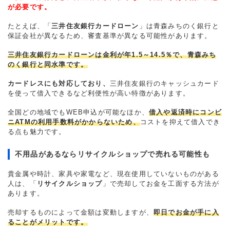
が必要です。
たとえば、「
三井住友銀行カードローン
」は青森みちのく銀行と
保証会社が異なるため、審査基準が異なる可能性があります。
三井住友銀行カードローンは金利が年1.5～14.5％で、青森みち
のく銀行と同水準です。
カードレスにも対応しており、
三井住友銀行のキャッシュカード
を使って借入できるなど利便性が高い特徴があります。
全国どの地域でもWEB申込が可能なほか、
借入や返済時にコンビ
ニATMの利用手数料がかからないため、
コストを抑えて借入でき
る点も魅力です。
不用品があるならリサイクルショップで売れる可能性も
貴金属や時計、家具や家電など、現在使用していないものがある
人は、「
リサイクルショップ
」で売却してお金を工面する方法が
あります。
売却するものによって金額は変動しますが、
即日でお金が手に入
ることがメリットです。