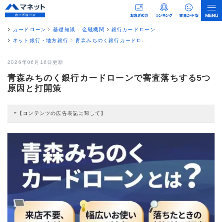
カードローン
基礎知識
金融機関
銀行カードローン
ネット銀行・地方銀行
青森みちのく銀行カードロ...
2026年06月16日更新
青森みちのく銀行カードローンで審査落ちする5つ
原因と打開策
【コンテンツの広告表記に関して】
本コンテンツには、紹介している商品・商材の広告（リンク）を含む場合があ
ります。 これらの広告を経由して読者が企業ホームページを訪れ、成約が発生
すると弊社に対して企業から紹介報酬が支払われるという収益モデルです。 た
だし、特定の商品を根拠なくPRするものではなく、当編集部の調査／ユーザー
への口コミ収集などに基づき、公平性を担保した情報提供を行っています。
>提携企業一覧