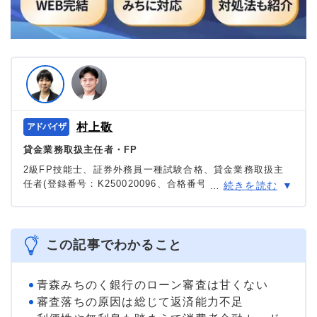
村上敬
貸金業務取扱主任者・FP
2級FP技能士、証券外務員一種試験合格、貸金業務取扱主
任者(登録番号：K250020096、合格番号：第F241000177
…
続きを読む
号)。
大学を卒業後、証券外務員一種試験に合格。カードロー
ン、FX、不動産、保険など、多くの金融領域における情報
メディアの編集・監修に携わり、実績は計2000本以上。ロ
この記事でわかること
ーン利用者へのインタビューなども多数実施し、専門知識
と事実に基づいた信頼性の高い情報発信を心がけている。
＞＞公式ページ
青森みちのく銀行のローン審査は甘くない
審査落ちの原因は総じて返済能力不足