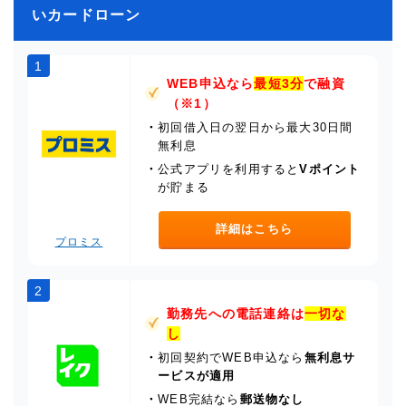
いカードローン
1
WEB申込なら
最短3分
で融資
（※1）
・
初回借入日の翌日から最大30日間
無利息
・
公式アプリを利用すると
Vポイント
が貯まる
詳細はこちら
プロミス
2
勤務先への電話連絡は
一切な
し
・
初回契約でWEB申込なら
無利息サ
ービスが適用
・
WEB完結なら
郵送物なし