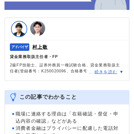
村上敬
貸金業務取扱主任者・FP
2級FP技能士、証券外務員一種試験合格、貸金業務取扱主
任者(登録番号：K250020096、合格番号：第F241000177
…
続きを読む
号)。
大学を卒業後、証券外務員一種試験に合格。カードロー
ン、FX、不動産、保険など、多くの金融領域における情報
メディアの編集・監修に携わり、実績は計2000本以上。ロ
この記事でわかること
ーン利用者へのインタビューなども多数実施し、専門知識
と事実に基づいた信頼性の高い情報発信を心がけている。
＞＞公式ページ
職場に連絡する理由は「在籍確認・督促・申
込内容の確認」などがある
消費者金融はプライバシーに配慮した電話対