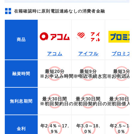
在籍確認時に原則電話連絡なしの消費者金融
商品
アコム
アイフル
プロミス
最短20分
最短9分
最短3分
融資時間
※お申込み時間や審査状況によりご希望に
※申込手続き完了時点から
※お申込み
最大30日間
最大30日間
最大30日
無利息期間
※初回契約日の翌日から
※初回契約日の翌日から
※初回借入
年2.4％～17.
年3.0～18.
年2.5～18.
金利
9％
0％
0％