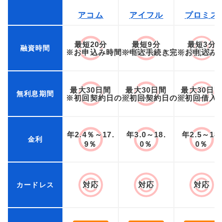
アコム
アイフル
プロミス
最短20分
最短9分
最短3分
融資時間
※お申込み時間や審査状況によりご希望に
※申込手続き完了時点から
※お申込み
最大30日間
最大30日間
最大30日
無利息期間
※初回契約日の翌日から
※初回契約日の翌日から
※初回借入
年2.4％～17.
年3.0～18.
年2.5～18.
金利
9％
0％
0％
対応
対応
対応
カードレス