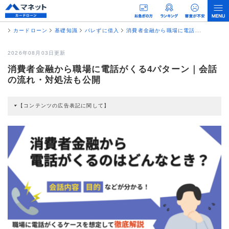
カードローン
基礎知識
バレずに借入
消費者金融から職場に電話...
2026年08月03日更新
消費者金融から職場に電話がくる4パターン｜会話
の流れ・対処法も公開
【コンテンツの広告表記に関して】
本コンテンツには、紹介している商品・商材の広告（リンク）を含む場合があ
ります。 これらの広告を経由して読者が企業ホームページを訪れ、成約が発生
すると弊社に対して企業から紹介報酬が支払われるという収益モデルです。 た
だし、特定の商品を根拠なくPRするものではなく、当編集部の調査／ユーザー
への口コミ収集などに基づき、公平性を担保した情報提供を行っています。
>提携企業一覧