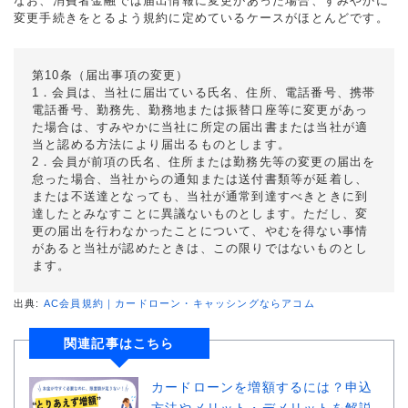
なお、消費者金融では届出情報に変更があった場合、すみやかに
変更手続きをとるよう規約に定めているケースがほとんどです。
第10条（届出事項の変更）
1．会員は、当社に届出ている氏名、住所、電話番号、携帯
電話番号、勤務先、勤務地または振替口座等に変更があっ
た場合は、すみやかに当社に所定の届出書または当社が適
当と認める方法により届出るものとします。
2．会員が前項の氏名、住所または勤務先等の変更の届出を
怠った場合、当社からの通知または送付書類等が延着し、
または不送達となっても、当社が通常到達すべきときに到
達したとみなすことに異議ないものとします。ただし、変
更の届出を行わなかったことについて、やむを得ない事情
があると当社が認めたときは、この限りではないものとし
ます。
出典:
AC会員規約｜カードローン・キャッシングならアコム
関連記事はこちら
カードローンを増額するには？申込
方法やメリット・デメリットを解説