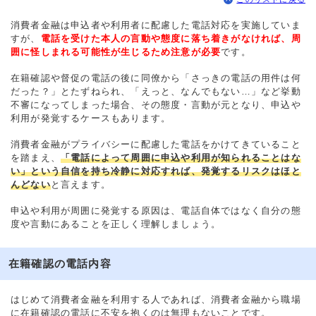
消費者金融は申込者や利用者に配慮した電話対応を実施していま
すが、
電話を受けた本人の言動や態度に落ち着きがなければ、周
囲に怪しまれる可能性が生じるため注意が必要
です。
在籍確認や督促の電話の後に同僚から「さっきの電話の用件は何
だった？」とたずねられ、「えっと、なんでもない…」など挙動
不審になってしまった場合、その態度・言動が元となり、申込や
利用が発覚するケースもあります。
消費者金融がプライバシーに配慮した電話をかけてきていること
を踏まえ、
「電話によって周囲に申込や利用が知られることはな
い」という自信を持ち冷静に対応すれば、発覚するリスクはほと
んどない
と言えます。
申込や利用が周囲に発覚する原因は、電話自体ではなく自分の態
度や言動にあることを正しく理解しましょう。
在籍確認の電話内容
はじめて消費者金融を利用する人であれば、消費者金融から職場
に在籍確認の電話に不安を抱くのは無理もないことです。