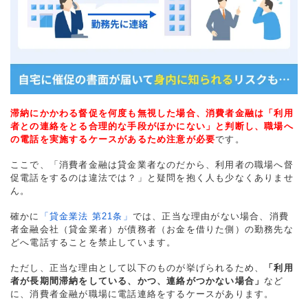
滞納にかかわる督促を何度も無視した場合、消費者金融は「利用
者との連絡をとる合理的な手段がほかにない」と判断し、職場へ
の電話を実施するケースがあるため注意が必要
です。
ここで、「消費者金融は貸金業者なのだから、利用者の職場へ督
促電話をするのは違法では？」と疑問を抱く人も少なくありませ
ん。
確かに
「貸金業法 第21条」
では、正当な理由がない場合、消費
者金融会社（貸金業者）が債務者（お金を借りた側）の勤務先な
どへ電話することを禁止しています。
ただし、正当な理由として以下のものが挙げられるため、
「利用
者が長期間滞納をしている、かつ、連絡がつかない場合」
など
に、消費者金融が職場に電話連絡をするケースがあります。