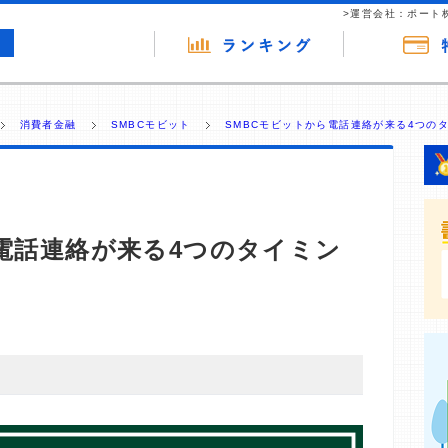
>運営会社：ポート
消費者金融
SMBCモビット
SMBCモビットから電話連絡が来る4つのタ
電話連絡が来る4つのタイミン
・商材の広告（リンク）を含む場合があります。 これらの
ジを訪れ、成約が発生すると弊社に対して企業から紹介報
 ただし、特定の商品を根拠なくPRするものではなく、当