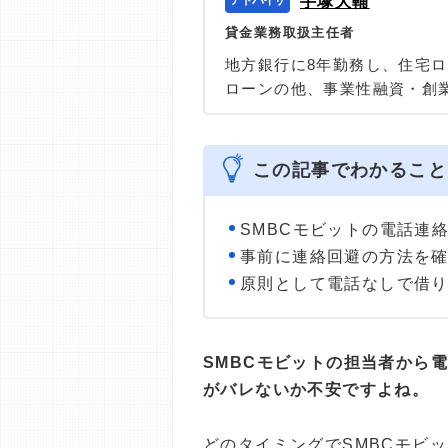
手塚大輔
貸金業務取扱主任者
地方銀行に8年勤務し、住宅
ローンの他、事業性融資・創
任者の資格を有する、100件
の他に投資信託・個人年金・
＞＞公式ページ
この記事でわかること
SMBCモビットの電話連
事前に連絡回避の方法を
原則として電話なしで借
SMBCモビットの担当者から
がバレないか不安ですよね。
どのタイミングでSMBCモビ