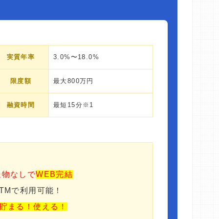
実質年率
3.0%〜18.0%
限度額
最大800万円
融資時間
最短15分※1
送物なしで
WEB完結
ATMで利用可能！
貯まる！使える！