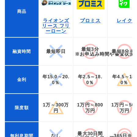
商品
ライオンズ
プロミス
レイク
リース フリ
ーローン
最短3分
最短即日
最短8分※
融資時間
※お申込み時間や審査状況
年15.0～20.
年2.5～18.
年4.5～18.
金利
0％
0％
0％
1万～300万
1万円～800
1万円～50
限度額
円
万円
万円
最大30日間
なし
365日※2
無利息期間