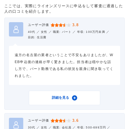
ここでは、実際にライオンズリースに申込をして審査に通過した
人の口コミを紹介します。
3.8
ユーザー評価
40代 ／
女性 ／
職業: パート ／
年収: 100万円未満 ／
目的: 生活費
遠方の名古屋の業者ということで不安もありましたが、W
EB申込後の連絡が早く驚きました。担当者は穏やかな話
し方で、パート勤務である私の状況を親身に聞き取ってく
れました。
利用したカードローン
ライオンズリース フリーロ
詳細を見る
ーン
借入金額
10万円
3.6
ユーザー評価
30代 ／
女性 ／
職業: 会社員 ／
年収: 500-699万円 ／