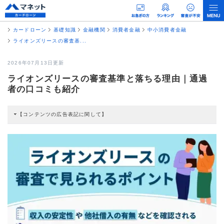
カードローン
基礎知識
金融機関
消費者金融
中小消費者金融
ライオンズリースの審査基...
2026年07月13日更新
ライオンズリースの審査基準と落ちる理由｜通過
者の口コミも紹介
【コンテンツの広告表記に関して】
本コンテンツには、紹介している商品・商材の広告（リンク）を含む場合があ
ります。 これらの広告を経由して読者が企業ホームページを訪れ、成約が発生
すると弊社に対して企業から紹介報酬が支払われるという収益モデルです。 た
だし、特定の商品を根拠なくPRするものではなく、当編集部の調査／ユーザー
への口コミ収集などに基づき、公平性を担保した情報提供を行っています。
>提携企業一覧