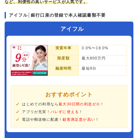
など、利便性の高いサービスが人気です。
アイフル│銀行口座の登録で本人確認書類不要
アイフル
実質年率
3.0%〜18.0%
限度額
最大800万円
融資時間
最短9分
おすすめポイント
はじめての利用なら
最大30日間の利息ゼロ
！
アプリが充実！
バレずに使える
！
電話や郵送物に配慮！
顧客満足度が高い
！