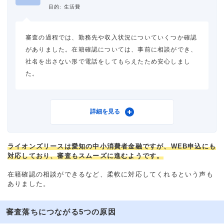
金利
年18.0%
目的: 生活費
審査時間
当日中
審査の過程では、勤務先や収入状況についていくつか確認
がありました。在籍確認については、事前に相談ができ、
借入事実の把握
誰も知らない
社名を出さない形で電話をしてもらえたため安心しまし
た。
重視した点
審査の容易さ
利用したカードローン
ライオンズリース フリーロ
詳細を見る
ーン
借入金額
50万円
ライオンズリースは愛知の中小消費者金融ですが、WEB申込にも
対応しており、審査もスムーズに進むようです。
金利
年18.0%
在籍確認の相談ができるなど、柔軟に対応してくれるという声も
ありました。
審査時間
当日中
審査落ちにつながる5つの原因
借入事実の把握
誰も知らない