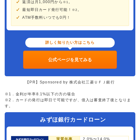
返済は月1,000円から
。
※1
最短即日カード発行可能！
。
※2
ATM手数料いつでも0円！
詳しく知りたい方はこちら
公式ページを見てみる
【PR】Sponsored by 株式会社三菱ＵＦＪ銀行
※1．金利が年率8.1%以下の方の場合
※2．カードの発行は即日で可能ですが、借入は審査終了後となりま
す。
みずほ銀行カードローン
実質年率
2.0%〜14.0%