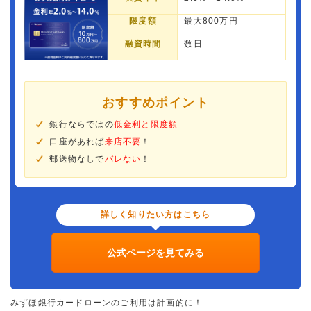
限度額
最大800万円
融資時間
数日
おすすめポイント
銀行ならではの
低金利と限度額
口座があれば
来店不要
！
郵送物なしで
バレない
！
詳しく知りたい方はこちら
公式ページを見てみる
みずほ銀行カードローンのご利用は計画的に！