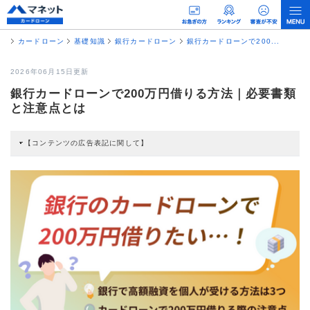
カードローン
基礎知識
銀行カードローン
銀行カードローンで200...
2026年06月15日更新
銀行カードローンで200万円借りる方法｜必要書類
と注意点とは
【コンテンツの広告表記に関して】
本コンテンツには、紹介している商品・商材の広告（リンク）を含む場合があ
ります。 これらの広告を経由して読者が企業ホームページを訪れ、成約が発生
すると弊社に対して企業から紹介報酬が支払われるという収益モデルです。 た
だし、特定の商品を根拠なくPRするものではなく、当編集部の調査／ユーザー
への口コミ収集などに基づき、公平性を担保した情報提供を行っています。
>提携企業一覧