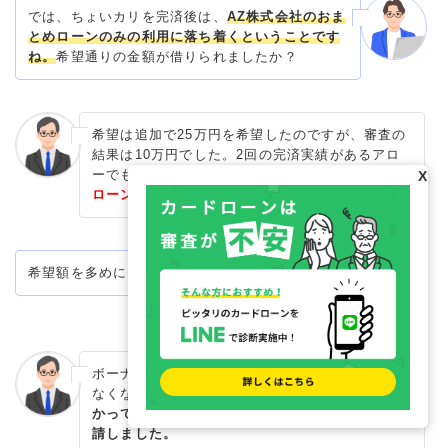
では、ちょいカリを完済後は、
AZ株式会社のおま
とめローンのみの利用に落ち着くということです
ね。
希望通りの金額が借りられましたか？
希望は追加で25万円を希望したのですが、審査の
結果は10万円でした。2回の完済実績があるアロ
ーでも審査に通過できなかったですし、
おまとめ
X
ローンの審査は結構厳しいと感じました。
希望額を多めにした理由はなぜでしょうか？
ボーナスをアロー返済に充てたことで少し余裕が
なくなったことや、
PCの部品代が総額12.7万円か
かっているので、補填になればと思い、多めに申
請しました。