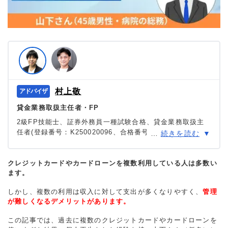
村上敬
貸金業務取扱主任者・FP
2級FP技能士、証券外務員一種試験合格、貸金業務取扱主
任者(登録番号：K250020096、合格番号：第F241000177
…
続きを読む
号)。
大学を卒業後、証券外務員一種試験に合格。カードロー
ン、FX、不動産、保険など、多くの金融領域における情報
クレジットカードやカードローンを複数利用している人は多数い
ます。
メディアの編集・監修に携わり、実績は計2000本以上。ロ
ーン利用者へのインタビューなども多数実施し、専門知識
しかし、複数の利用は収入に対して支出が多くなりやすく、
管理
と事実に基づいた信頼性の高い情報発信を心がけている。
が難しくなるデメリットがあります。
＞＞公式ページ
この記事では、過去に複数のクレジットカードやカードローンを