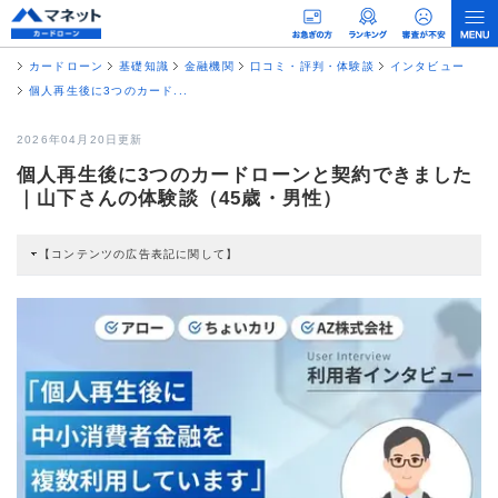
カードローン
基礎知識
金融機関
口コミ・評判・体験談
インタビュー
個人再生後に3つのカード...
2026年04月20日更新
個人再生後に3つのカードローンと契約できました
｜山下さんの体験談（45歳・男性）
【コンテンツの広告表記に関して】
本コンテンツには、紹介している商品・商材の広告（リンク）を含む場合があ
ります。 これらの広告を経由して読者が企業ホームページを訪れ、成約が発生
すると弊社に対して企業から紹介報酬が支払われるという収益モデルです。 た
だし、特定の商品を根拠なくPRするものではなく、当編集部の調査／ユーザー
への口コミ収集などに基づき、公平性を担保した情報提供を行っています。
>提携企業一覧