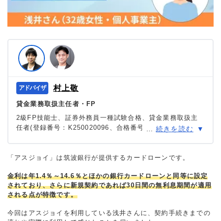
村上敬
貸金業務取扱主任者・FP
2級FP技能士、証券外務員一種試験合格、貸金業務取扱主
任者(登録番号：K250020096、合格番号：第F241000177
…
続きを読む
号)。
大学を卒業後、証券外務員一種試験に合格。カードロー
ン、FX、不動産、保険など、多くの金融領域における情報
「アスジョイ」は筑波銀行が提供するカードローンです。
メディアの編集・監修に携わり、実績は計2000本以上。ロ
金利は年1.4％～14.6％とほかの銀行カードローンと同等に設定
ーン利用者へのインタビューなども多数実施し、専門知識
されており、さらに新規契約であれば30日間の無利息期間が適用
と事実に基づいた信頼性の高い情報発信を心がけている。
される点が特徴です。
＞＞公式ページ
今回はアスジョイを利用している浅井さんに、契約手続きまでの