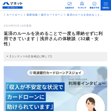
カードローン
基礎知識
銀行カードローン
返済のルールを決めること...
2026年05月18日更新
返済のルールを決めることで一度も滞納せずに利
用できています｜浅井さんの体験談（32歳・女
性）
【コンテンツの広告表記に関して】
本コンテンツには、紹介している商品・商材の広告（リンク）を含む場合があ
ります。 これらの広告を経由して読者が企業ホームページを訪れ、成約が発生
すると弊社に対して企業から紹介報酬が支払われるという収益モデルです。 た
だし、特定の商品を根拠なくPRするものではなく、当編集部の調査／ユーザー
への口コミ収集などに基づき、公平性を担保した情報提供を行っています。
>提携企業一覧