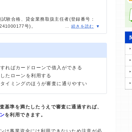
種試験合格、貸金業務取扱主任者(登録番号：
41000177号)。
…
続きを読む
種試験に合格。カードローン、FX、不動産、保
ける情報メディアの編集・監修に携わり、実績
用者へのインタビューなども多数実施し、専門知
高い情報発信を心がけている。
過すればカードローンで借入ができる
適したローンを利用する
たタイミングのほうが審査に通りやすい
査基準を満たしたうえで審査に通過すれば、
ン
を利用できます。
ンは事業資金には利用できないため注意が必