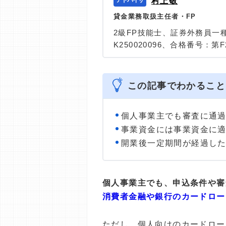
村上敬
貸金業務取扱主任者・FP
2級FP技能士、証券外務員一
K250020096、合格番号：第F2
大学を卒業後、証券外務員一
険など、多くの金融領域にお
は計2000本以上。ローン利
この記事でわかること
識と事実に基づいた信頼性の
＞＞公式ページ
個人事業主でも審査に通
事業資金には事業資金に
開業後一定期間が経過し
個人事業主でも、申込条件や審
消費者金融や銀行のカードロー
ただし、個人向けのカードロー