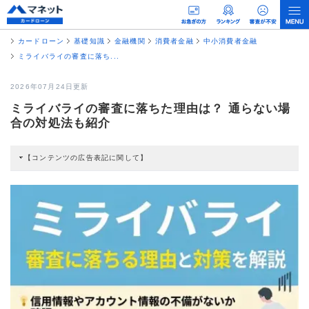
カードローン
基礎知識
金融機関
消費者金融
中小消費者金融
ミライバライの審査に落ち...
2026年07月24日更新
ミライバライの審査に落ちた理由は？ 通らない場
合の対処法も紹介
【コンテンツの広告表記に関して】
本コンテンツには、紹介している商品・商材の広告（リンク）を含む場合があ
ります。 これらの広告を経由して読者が企業ホームページを訪れ、成約が発生
すると弊社に対して企業から紹介報酬が支払われるという収益モデルです。 た
だし、特定の商品を根拠なくPRするものではなく、当編集部の調査／ユーザー
への口コミ収集などに基づき、公平性を担保した情報提供を行っています。
>提携企業一覧