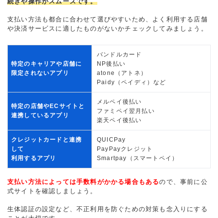
続きや操作がスムーズです。
支払い方法も都合に合わせて選びやすいため、よく利用する店舗
や決済サービスに適したものがないかチェックしてみましょう。
バンドルカード
特定のキャリアや店舗に
NP後払い
限定されないアプリ
atone（アトネ）
Paidy（ペイディ）など
メルペイ後払い
特定の店舗やECサイトと
ファミペイ翌月払い
連携しているアプリ
楽天ペイ後払い
クレジットカードと連携
QUICPay
して
PayPayクレジット
利用するアプリ
Smartpay（スマートペイ）
支払い方法によっては手数料がかかる場合もある
ので、事前に公
式サイトを確認しましょう。
生体認証の設定など、不正利用を防ぐための対策も念入りにする