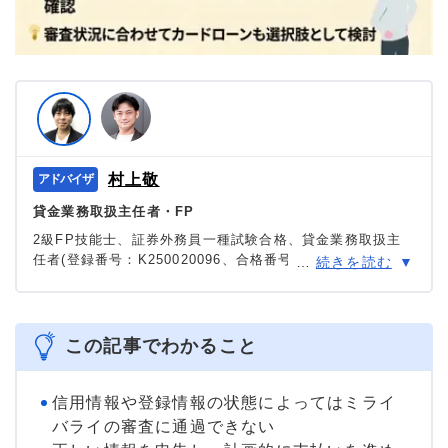
村上敬
貸金業務取扱主任者・FP
2級FP技能士、証券外務員一種試験合格、貸金業務取扱主
任者(登録番号：K250020096、合格番号：第F241000177
…
続きを読む
号)。
大学を卒業後、証券外務員一種試験に合格。カードロー
ン、FX、不動産、保険など、多くの金融領域における情報
メディアの編集・監修に携わり、実績は計2000本以上。ロ
この記事でわかること
ーン利用者へのインタビューなども多数実施し、専門知識
と事実に基づいた信頼性の高い情報発信を心がけている。
＞＞公式ページ
信用情報や登録情報の状態によってはミライ
バライの審査に通過できない