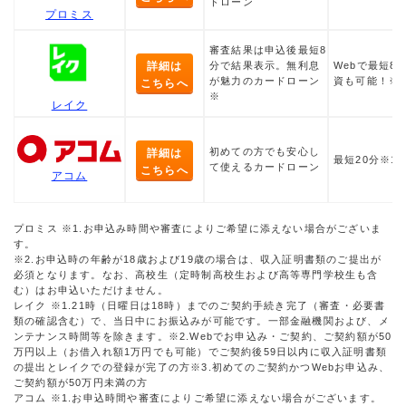
ドローン
プロミス
審査結果は申込後最短8
詳細は
分で結果表示。無利息
Webで最短8
が魅力のカードローン
資も可能！※
こちらへ
※
レイク
初めての方でも安心し
詳細は
最短20分※1
て使えるカードローン
こちらへ
アコム
プロミス ※1.お申込み時間や審査によりご希望に添えない場合がございま
す。
※2.お申込時の年齢が18歳および19歳の場合は、収入証明書類のご提出が
必須となります。なお、高校生（定時制高校生および高等専門学校生も含
む）はお申込いただけません。
レイク ※1.21時（日曜日は18時）までのご契約手続き完了（審査・必要書
類の確認含む）で、当日中にお振込みが可能です。一部金融機関および、メ
ンテナンス時間等を除きます。※2.Webでお申込み・ご契約、ご契約額が50
万円以上（お借入れ額1万円でも可能）でご契約後59日以内に収入証明書類
の提出とレイクでの登録が完了の方※3.初めてのご契約かつWebお申込み、
ご契約額が50万円未満の方
アコム ※1.お申込時間や審査によりご希望に添えない場合がございます。