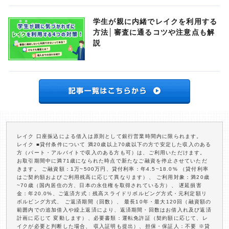
学生が親に内緒でレイクを利用する
方法│審査に通るコツや注意点も解
説
レイク 口座振込による借入は原則として銀行営業時間内に限られます。
レイク ■貸付条件について 満20歳以上70歳以下の方で安定した収入のある
方（パート・アルバイトで収入のある方も可）は、ご利用いただけます。
お取引期間中に満71歳になられた時点で新たなご融資を停止させていただ
きます。 ご融資額：1万~500万円、貸付利率：年4.5~18.0% （貸付利率
はご契約額およびご利用残高に応じて異なります）、 ご利用対象：満20歳
~70歳（国内居住の方、日本の永住権を取得されている方）、 遅延損害
金：年20.0%、ご返済方式：残高スライドリボルビング方式・元利定額リ
ボルビング方式、 ご返済期間（回数）、 最長10年・最大120回（融資額の
範囲内での追加借入や繰上返済により、返済期間・回数はお借入れ及び返済
計画に応じて 変動します）、必要書類：運転免許証（契約額に応じて、レ
イクが必要と判断した場合、 収入証明も提出）、担保・保証人：不要 ※貸