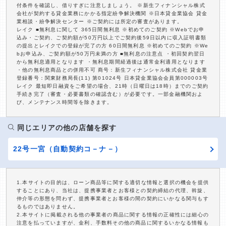
付条件を確認し、借りすぎに注意しましょう。 ※新生フィナンシャル株式
会社が契約する貸金業務にかかる指定紛争解決機関 ※日本貸金業協会 貸金
業相談・紛争解決センター ※ご契約には所定の審査があります。
レイク ■無利息に関して 365日間無利息 ※初めてのご契約 ※Webでお申
込み・ご契約、ご契約額が50万円以上でご契約後59日以内に収入証明書類
の提出とレイクでの登録が完了の方 60日間無利息 ※初めてのご契約 ※We
bお申込み、ご契約額が50万円未満の方 ■無利息の注意点 ・初回契約翌日
から無利息適用となります ・無利息期間経過後は通常金利適用となります
・他の無利息商品との併用不可 商号：新生フィナンシャル株式会社 貸金業
登録番号：関東財務局長(11) 第01024号 日本貸金業協会会員第000003号
レイク 最短即日融資をご希望の場合、21時（日曜日は18時）までのご契約
手続き完了（審査・必要書類の確認含む）が必要です。一部金融機関およ
び、メンテナンス時間等を除きます。
同じエリアの他の店舗を探す
22号一宮（自動契約コ－ナ－）
1.本サイトの目的は、ローン商品等に関する適切な情報と選択の機会を提供
することにあり、当社は、提携事業者とお客様との契約締結の代理、斡旋、
仲介等の形態を問わず、提携事業者とお客様の間の契約にいかなる関与もす
るものではありません。
2.本サイトに掲載される他の事業者の商品に関する情報の正確性には細心の
注意を払っていますが、金利、手数料その他の商品に関するいかなる情報も