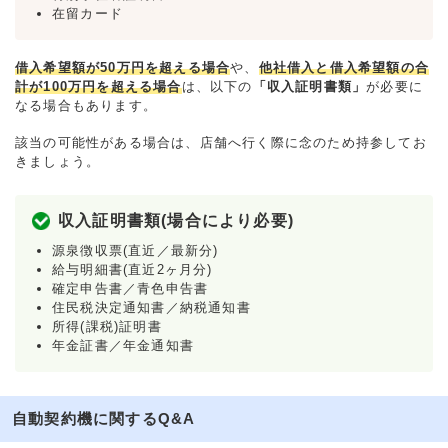
在留カード
借入希望額が50万円を超える場合
や、
他社借入と借入希望額の合
計が100万円を超える場合
は、以下の
「収入証明書類」
が必要に
なる場合もあります。
該当の可能性がある場合は、店舗へ行く際に念のため持参してお
きましょう。
収入証明書類(場合により必要)
源泉徴収票(直近／最新分)
給与明細書(直近2ヶ月分)
確定申告書／青色申告書
住民税決定通知書／納税通知書
所得(課税)証明書
年金証書／年金通知書
自動契約機に関するQ&A