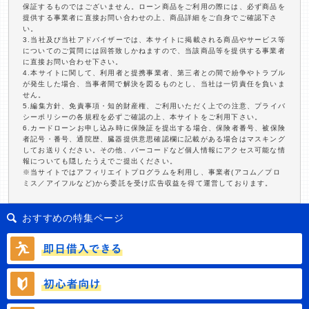
保証するものではございません。ローン商品をご利用の際には、必ず商品を
提供する事業者に直接お問い合わせの上、商品詳細をご自身でご確認下さ
い。
3.当社及び当社アドバイザーでは、本サイトに掲載される商品やサービス等
についてのご質問には回答致しかねますので、当該商品等を提供する事業者
に直接お問い合わせ下さい。
4.本サイトに関して、利用者と提携事業者、第三者との間で紛争やトラブル
が発生した場合、当事者間で解決を図るものとし、当社は一切責任を負いま
せん。
5.編集方針、免責事項・知的財産権、ご利用いただく上での注意、プライバ
シーポリシーの各規程を必ずご確認の上、本サイトをご利用下さい。
6.カードローンお申し込み時に保険証を提出する場合、保険者番号、被保険
者記号・番号、通院歴、臓器提供意思確認欄に記載がある場合はマスキング
してお送りください。その他、バーコードなど個人情報にアクセス可能な情
報についても隠したうえでご提出ください。
※当サイトではアフィリエイトプログラムを利用し、事業者(アコム／プロ
ミス／アイフルなど)から委託を受け広告収益を得て運営しております。
おすすめの特集ページ