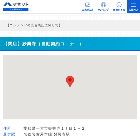
【コンテンツの広告表記に関して】
本コンテンツには、紹介している商品・商材の広告（リンク）を含む場合がありま
す。 これらの広告を経由して読者が企業ホームページを訪れ、成約が発生すると弊
社に対して企業から紹介報酬が支払われるという収益モデルです。 ただし、特定の
【閉店】妙興寺（自動契約コ－ナ－）
商品を根拠なくPRするものではなく、当編集部の調査／ユーザーへの口コミ収集な
どに基づき、公平性を担保した情報提供を行っています。
>提携企業一覧
住所
愛知県一宮市妙興寺１丁目１－２
最寄駅
名鉄名古屋本線 妙興寺駅