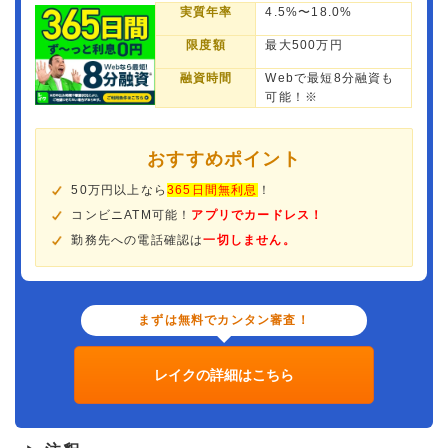
実質年率
4.5%〜18.0%
限度額
最大500万円
融資時間
Webで最短8分融資も
可能！※
おすすめポイント
50万円以上なら
365日間無利息
！
コンビニATM可能！
アプリでカードレス！
勤務先への電話確認は
一切しません。
まずは無料でカンタン審査！
レイクの詳細はこちら