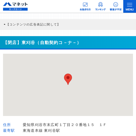
【コンテンツの広告表記に関して】
本コンテンツには、紹介している商品・商材の広告（リンク）を含む場合がありま
す。 これらの広告を経由して読者が企業ホームページを訪れ、成約が発生すると弊
社に対して企業から紹介報酬が支払われるという収益モデルです。 ただし、特定の
【閉店】東刈谷（自動契約コ－ナ－）
商品を根拠なくPRするものではなく、当編集部の調査／ユーザーへの口コミ収集な
どに基づき、公平性を担保した情報提供を行っています。
>提携企業一覧
住所
愛知県刈谷市末広町１丁目２０番地１５ １Ｆ
最寄駅
東海道本線 東刈谷駅