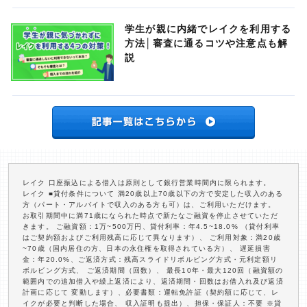
学生が親に内緒でレイクを利用する
方法│審査に通るコツや注意点も解
説
レイク 口座振込による借入は原則として銀行営業時間内に限られます。
レイク ■貸付条件について 満20歳以上70歳以下の方で安定した収入のある
方（パート・アルバイトで収入のある方も可）は、ご利用いただけます。
お取引期間中に満71歳になられた時点で新たなご融資を停止させていただ
きます。 ご融資額：1万~500万円、貸付利率：年4.5~18.0% （貸付利率
はご契約額およびご利用残高に応じて異なります）、 ご利用対象：満20歳
~70歳（国内居住の方、日本の永住権を取得されている方）、 遅延損害
金：年20.0%、ご返済方式：残高スライドリボルビング方式・元利定額リ
ボルビング方式、 ご返済期間（回数）、 最長10年・最大120回（融資額の
範囲内での追加借入や繰上返済により、返済期間・回数はお借入れ及び返済
計画に応じて 変動します）、必要書類：運転免許証（契約額に応じて、レ
イクが必要と判断した場合、 収入証明も提出）、担保・保証人：不要 ※貸