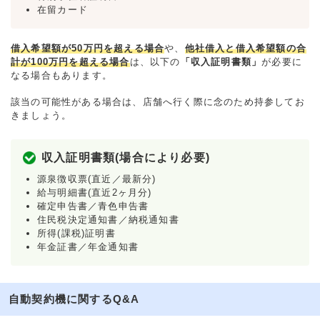
在留カード
借入希望額が50万円を超える場合
や、
他社借入と借入希望額の合
計が100万円を超える場合
は、以下の
「収入証明書類」
が必要に
なる場合もあります。
該当の可能性がある場合は、店舗へ行く際に念のため持参してお
きましょう。
収入証明書類(場合により必要)
源泉徴収票(直近／最新分)
給与明細書(直近2ヶ月分)
確定申告書／青色申告書
住民税決定通知書／納税通知書
所得(課税)証明書
年金証書／年金通知書
自動契約機に関するQ&A