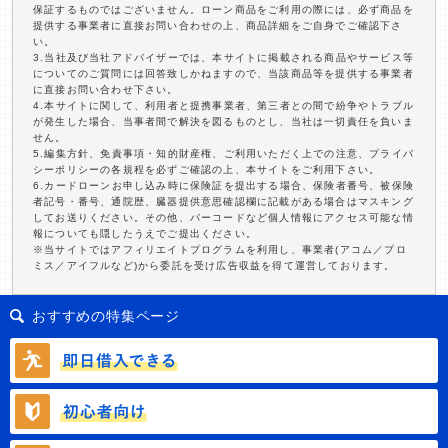
保証するものではございません。ローン商品をご利用の際には、必ず商品を
提供する事業者に直接お問い合わせの上、商品詳細をご自身でご確認下さ
い。
3.当社及び当社アドバイザーでは、本サイトに掲載される商品やサービス等
についてのご質問には回答致しかねますので、当該商品等を提供する事業者
に直接お問い合わせ下さい。
4.本サイトに関して、利用者と提携事業者、第三者との間で紛争やトラブル
が発生した場合、当事者間で解決を図るものとし、当社は一切責任を負いま
せん。
5.編集方針、免責事項・知的財産権、ご利用いただく上での注意、プライバ
シーポリシーの各規程を必ずご確認の上、本サイトをご利用下さい。
6.カードローンお申し込み時に保険証を提出する場合、保険者番号、被保険
者記号・番号、通院歴、臓器提供意思確認欄に記載がある場合はマスキング
してお送りください。その他、バーコードなど個人情報にアクセス可能な情
報についても隠したうえでご提出ください。
※当サイトではアフィリエイトプログラムを利用し、事業者(アコム／プロ
ミス／アイフルなど)から委託を受け広告収益を得て運営しております。
おすすめの特集ページ