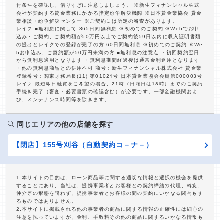
付条件を確認し、借りすぎに注意しましょう。 ※新生フィナンシャル株式
会社が契約する貸金業務にかかる指定紛争解決機関 ※日本貸金業協会 貸金
業相談・紛争解決センター ※ご契約には所定の審査があります。
レイク ■無利息に関して 365日間無利息 ※初めてのご契約 ※Webでお申
込み・ご契約、ご契約額が50万円以上でご契約後59日以内に収入証明書類
の提出とレイクでの登録が完了の方 60日間無利息 ※初めてのご契約 ※We
bお申込み、ご契約額が50万円未満の方 ■無利息の注意点 ・初回契約翌日
から無利息適用となります ・無利息期間経過後は通常金利適用となります
・他の無利息商品との併用不可 商号：新生フィナンシャル株式会社 貸金業
登録番号：関東財務局長(11) 第01024号 日本貸金業協会会員第000003号
レイク 最短即日融資をご希望の場合、21時（日曜日は18時）までのご契約
手続き完了（審査・必要書類の確認含む）が必要です。一部金融機関およ
び、メンテナンス時間等を除きます。
同じエリアの他の店舗を探す
【閉店】155号刈谷（自動契約コ－ナ－）
1.本サイトの目的は、ローン商品等に関する適切な情報と選択の機会を提供
することにあり、当社は、提携事業者とお客様との契約締結の代理、斡旋、
仲介等の形態を問わず、提携事業者とお客様の間の契約にいかなる関与もす
るものではありません。
2.本サイトに掲載される他の事業者の商品に関する情報の正確性には細心の
注意を払っていますが、金利、手数料その他の商品に関するいかなる情報も