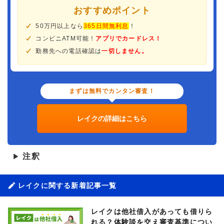
おすすめポイント
50万円以上なら
365日間無利息
！
コンビニATM可能！
アプリでカードレス！
勤務先への電話確認は
一切しません。
まずは無料でカンタン審査！
レイクの詳細はこちら
注釈
▶
レイクに関する新着記事一覧
レイクは他社借入があっても借りら
れる？体験談を交え審査基準につい