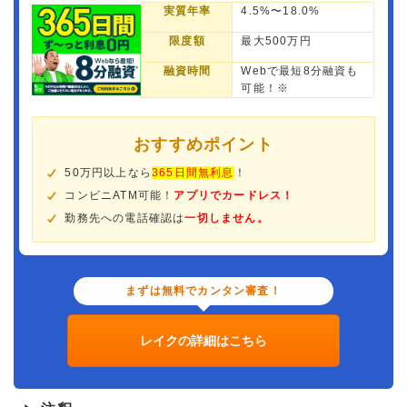
実質年率
4.5%〜18.0%
限度額
最大500万円
融資時間
Webで最短8分融資も
可能！※
おすすめポイント
50万円以上なら
365日間無利息
！
コンビニATM可能！
アプリでカードレス！
勤務先への電話確認は
一切しません。
まずは無料でカンタン審査！
レイクの詳細はこちら