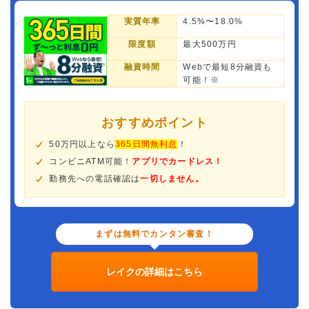
実質年率
4.5%〜18.0%
限度額
最大500万円
融資時間
Webで最短8分融資も
可能！※
おすすめポイント
50万円以上なら
365日間無利息
！
コンビニATM可能！
アプリでカードレス！
勤務先への電話確認は
一切しません。
まずは無料でカンタン審査！
レイクの詳細はこちら