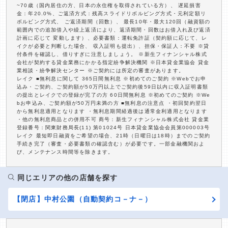
~70歳（国内居住の方、日本の永住権を取得されている方）、 遅延損害
金：年20.0%、ご返済方式：残高スライドリボルビング方式・元利定額リ
ボルビング方式、 ご返済期間（回数）、 最長10年・最大120回（融資額の
範囲内での追加借入や繰上返済により、返済期間・回数はお借入れ及び返済
計画に応じて 変動します）、必要書類：運転免許証（契約額に応じて、レ
イクが必要と判断した場合、 収入証明も提出）、担保・保証人：不要 ※貸
付条件を確認し、借りすぎに注意しましょう。 ※新生フィナンシャル株式
会社が契約する貸金業務にかかる指定紛争解決機関 ※日本貸金業協会 貸金
業相談・紛争解決センター ※ご契約には所定の審査があります。
レイク ■無利息に関して 365日間無利息 ※初めてのご契約 ※Webでお申
込み・ご契約、ご契約額が50万円以上でご契約後59日以内に収入証明書類
の提出とレイクでの登録が完了の方 60日間無利息 ※初めてのご契約 ※We
bお申込み、ご契約額が50万円未満の方 ■無利息の注意点 ・初回契約翌日
から無利息適用となります ・無利息期間経過後は通常金利適用となります
・他の無利息商品との併用不可 商号：新生フィナンシャル株式会社 貸金業
登録番号：関東財務局長(11) 第01024号 日本貸金業協会会員第000003号
レイク 最短即日融資をご希望の場合、21時（日曜日は18時）までのご契約
手続き完了（審査・必要書類の確認含む）が必要です。一部金融機関およ
び、メンテナンス時間等を除きます。
同じエリアの他の店舗を探す
【閉店】中村公園（自動契約コ－ナ－）