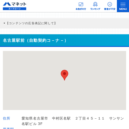
【コンテンツの広告表記に関して】
本コンテンツには、紹介している商品・商材の広告（リンク）を含む場合がありま
す。 これらの広告を経由して読者が企業ホームページを訪れ、成約が発生すると弊
社に対して企業から紹介報酬が支払われるという収益モデルです。 ただし、特定の
名古屋駅前（自動契約コ－ナ－）
商品を根拠なくPRするものではなく、当編集部の調査／ユーザーへの口コミ収集な
どに基づき、公平性を担保した情報提供を行っています。
>提携企業一覧
住所
愛知県名古屋市 中村区名駅 ２丁目４５－１１ サンサン
名駅ビル 3F