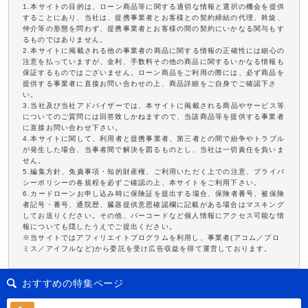
1.本サイトの目的は、ローン商品等に関する適切な情報と選択の機会を提供
することにあり、当社は、提携事業者とお客様との契約締結の代理、斡旋、
仲介等の形態を問わず、提携事業者とお客様の間の契約にいかなる関与もす
るものではありません。
2.本サイトに掲載される他の事業者の商品に関する情報の正確性には細心の
注意を払っていますが、金利、手数料その他の商品に関するいかなる情報も
保証するものではございません。ローン商品をご利用の際には、必ず商品を
提供する事業者に直接お問い合わせの上、商品詳細をご自身でご確認下さ
い。
3.当社及び当社アドバイザーでは、本サイトに掲載される商品やサービス等
についてのご質問には回答致しかねますので、当該商品等を提供する事業者
に直接お問い合わせ下さい。
4.本サイトに関して、利用者と提携事業者、第三者との間で紛争やトラブル
が発生した場合、当事者間で解決を図るものとし、当社は一切責任を負いま
せん。
5.編集方針、免責事項・知的財産権、ご利用いただく上での注意、プライバ
シーポリシーの各規程を必ずご確認の上、本サイトをご利用下さい。
6.カードローンお申し込み時に保険証を提出する場合、保険者番号、被保険
者記号・番号、通院歴、臓器提供意思確認欄に記載がある場合はマスキング
してお送りください。その他、バーコードなど個人情報にアクセス可能な情
報についても隠したうえでご提出ください。
※当サイトではアフィリエイトプログラムを利用し、事業者(アコム／プロ
ミス／アイフルなど)から委託を受け広告収益を得て運営しております。
おすすめの特集ページ