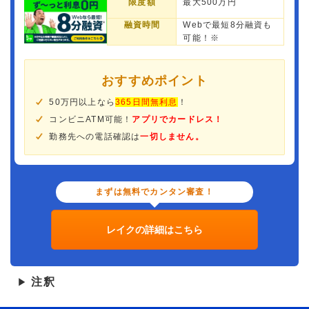
限度額
最大500万円
融資時間
Webで最短8分融資も
可能！※
おすすめポイント
50万円以上なら
365日間無利息
！
コンビニATM可能！
アプリでカードレス！
勤務先への電話確認は
一切しません。
まずは無料でカンタン審査！
レイクの詳細はこちら
注釈
▶