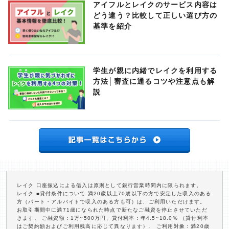
アイフルとレイクのサービス内容は
どう違う？比較して正しい選び方の
基準を紹介
学生が親に内緒でレイクを利用する
方法│審査に通るコツや注意点も解
説
レイク 口座振込による借入は原則として銀行営業時間内に限られます。
レイク ■貸付条件について 満20歳以上70歳以下の方で安定した収入のある
方（パート・アルバイトで収入のある方も可）は、ご利用いただけます。
お取引期間中に満71歳になられた時点で新たなご融資を停止させていただ
きます。 ご融資額：1万~500万円、貸付利率：年4.5~18.0% （貸付利率
はご契約額およびご利用残高に応じて異なります）、 ご利用対象：満20歳