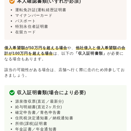
本人確認書類(いずれか必須)
運転免許証(運転経歴証明書
マイナンバーカード
パスポート
特別永住者証明書
在留カード
借入希望額が50万円を超える場合
や、
他社借入と借入希望額の合
計が100万円を超える場合
は、以下の
「収入証明書類」
が必要に
なる場合もあります。
該当の可能性がある場合は、店舗へ行く際に念のため持参してお
きましょう。
収入証明書類(場合により必要)
源泉徴収票(直近／最新分)
給与明細書(直近2ヶ月分)
確定申告書／青色申告書
住民税決定通知書／納税通知書
所得(課税)証明書
年金証書／年金通知書