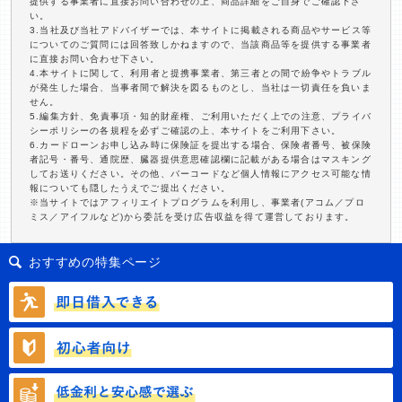
提供する事業者に直接お問い合わせの上、商品詳細をご自身でご確認下さ
い。
3.当社及び当社アドバイザーでは、本サイトに掲載される商品やサービス等
についてのご質問には回答致しかねますので、当該商品等を提供する事業者
に直接お問い合わせ下さい。
4.本サイトに関して、利用者と提携事業者、第三者との間で紛争やトラブル
が発生した場合、当事者間で解決を図るものとし、当社は一切責任を負いま
せん。
5.編集方針、免責事項・知的財産権、ご利用いただく上での注意、プライバ
シーポリシーの各規程を必ずご確認の上、本サイトをご利用下さい。
6.カードローンお申し込み時に保険証を提出する場合、保険者番号、被保険
者記号・番号、通院歴、臓器提供意思確認欄に記載がある場合はマスキング
してお送りください。その他、バーコードなど個人情報にアクセス可能な情
報についても隠したうえでご提出ください。
※当サイトではアフィリエイトプログラムを利用し、事業者(アコム／プロ
ミス／アイフルなど)から委託を受け広告収益を得て運営しております。
おすすめの特集ページ