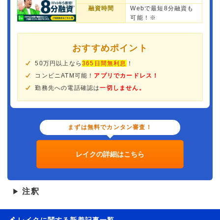
融資時間
Webで最短8分融資も
可能！※
おすすめポイント
50万円以上なら
365日間無利息
！
コンビニATM可能！
アプリでカードレス！
勤務先への電話確認は
一切しません。
まずは無料でカンタン審査！
レイクの詳細はこちら
注釈
▶
レイクに関する新着記事一覧