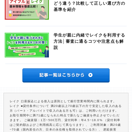
どう違う？比較して正しい選び方の
基準を紹介
学生が親に内緒でレイクを利用する
方法│審査に通るコツや注意点も解
説
レイク 口座振込による借入は原則として銀行営業時間内に限られます。
レイク ■貸付条件について 満20歳以上70歳以下の方で安定した収入のある
方（パート・アルバイトで収入のある方も可）は、ご利用いただけます。
お取引期間中に満71歳になられた時点で新たなご融資を停止させていただ
きます。 ご融資額：1万~500万円、貸付利率：年4.5~18.0% （貸付利率
はご契約額およびご利用残高に応じて異なります）、 ご利用対象：満20歳
~70歳（国内居住の方、日本の永住権を取得されている方）、 遅延損害