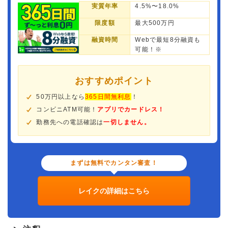
実質年率
4.5%〜18.0%
限度額
最大500万円
融資時間
Webで最短8分融資も
可能！※
おすすめポイント
50万円以上なら
365日間無利息
！
コンビニATM可能！
アプリでカードレス！
勤務先への電話確認は
一切しません。
まずは無料でカンタン審査！
レイクの詳細はこちら