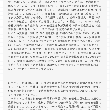
金：年20.0%、ご返済方式：残高スライドリボルビング方式・元利定額リ
ボルビング方式、 ご返済期間（回数）、 最長10年・最大120回（融資額の
範囲内での追加借入や繰上返済により、返済期間・回数はお借入れ及び返済
計画に応じて 変動します）、必要書類：運転免許証（契約額に応じて、レ
イクが必要と判断した場合、 収入証明も提出）、担保・保証人：不要 ※貸
付条件を確認し、借りすぎに注意しましょう。 ※新生フィナンシャル株式
会社が契約する貸金業務にかかる指定紛争解決機関 ※日本貸金業協会 貸金
業相談・紛争解決センター ※ご契約には所定の審査があります。
レイク ■無利息に関して 365日間無利息 ※初めてのご契約 ※Webでお申
込み・ご契約、ご契約額が50万円以上でご契約後59日以内に収入証明書類
の提出とレイクでの登録が完了の方 60日間無利息 ※初めてのご契約 ※We
bお申込み、ご契約額が50万円未満の方 ■無利息の注意点 ・初回契約翌日
から無利息適用となります ・無利息期間経過後は通常金利適用となります
・他の無利息商品との併用不可 商号：新生フィナンシャル株式会社 貸金業
登録番号：関東財務局長(11) 第01024号 日本貸金業協会会員第000003号
レイク 最短即日融資をご希望の場合、21時（日曜日は18時）までのご契約
手続き完了（審査・必要書類の確認含む）が必要です。一部金融機関およ
び、メンテナンス時間等を除きます。
1.本サイトの目的は、ローン商品等に関する適切な情報と選択の機会を提供
することにあり、当社は、提携事業者とお客様との契約締結の代理、斡旋、
仲介等の形態を問わず、提携事業者とお客様の間の契約にいかなる関与もす
るものではありません。
2.本サイトに掲載される他の事業者の商品に関する情報の正確性には細心の
注意を払っていますが、金利、手数料その他の商品に関するいかなる情報も
保証するものではございません。ローン商品をご利用の際には、必ず商品を