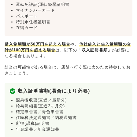
運転免許証(運転経歴証明書
マイナンバーカード
パスポート
特別永住者証明書
在留カード
借入希望額が50万円を超える場合
や、
他社借入と借入希望額の合
計が100万円を超える場合
は、以下の
「収入証明書類」
が必要に
なる場合もあります。
該当の可能性がある場合は、店舗へ行く際に念のため持参してお
きましょう。
収入証明書類(場合により必要)
源泉徴収票(直近／最新分)
給与明細書(直近2ヶ月分)
確定申告書／青色申告書
住民税決定通知書／納税通知書
所得(課税)証明書
年金証書／年金通知書