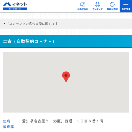
【コンテンツの広告表記に関して】
本コンテンツには、紹介している商品・商材の広告（リンク）を含む場合がありま
す。 これらの広告を経由して読者が企業ホームページを訪れ、成約が発生すると弊
社に対して企業から紹介報酬が支払われるという収益モデルです。 ただし、特定の
土古（自動契約コ－ナ－）
商品を根拠なくPRするものではなく、当編集部の調査／ユーザーへの口コミ収集な
どに基づき、公平性を担保した情報提供を行っています。
>提携企業一覧
住所
愛知県名古屋市 港区川西通 ３丁目６番１号
最寄駅