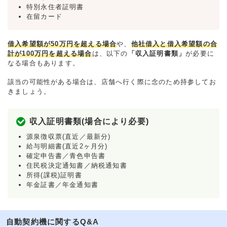
特別永住者証明書
在留カード
借入希望額が50万円を超える場合
や、
他社借入と借入希望額の合
計が100万円を超える場合
は、以下の
「収入証明書類」
が必要に
なる場合もあります。
該当の可能性がある場合は、店舗へ行く際に念のため持参してお
きましょう。
収入証明書類(場合により必要)
源泉徴収票(直近／最新分)
給与明細書(直近2ヶ月分)
確定申告書／青色申告書
住民税決定通知書／納税通知書
所得(課税)証明書
年金証書／年金通知書
自動契約機に関するQ&A