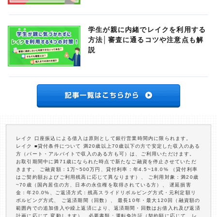
学生が親に内緒でレイクを利用する
方法│審査に通るコツや注意点も解
説
レイク 口座振込による借入は原則として銀行営業時間内に限られます。
レイク ■貸付条件について 満20歳以上70歳以下の方で安定した収入のある
方（パート・アルバイトで収入のある方も可）は、ご利用いただけます。
お取引期間中に満71歳になられた時点で新たなご融資を停止させていただ
きます。 ご融資額：1万~500万円、貸付利率：年4.5~18.0% （貸付利率
はご契約額およびご利用残高に応じて異なります）、 ご利用対象：満20歳
~70歳（国内居住の方、日本の永住権を取得されている方）、 遅延損害
金：年20.0%、ご返済方式：残高スライドリボルビング方式・元利定額リ
ボルビング方式、 ご返済期間（回数）、 最長10年・最大120回（融資額の
範囲内での追加借入や繰上返済により、返済期間・回数はお借入れ及び返済
計画に応じて 変動します）、必要書類：運転免許証（契約額に応じて、レ