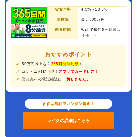
実質年率
4.5%〜18.0%
限度額
最大500万円
融資時間
Webで最短8分融資も
可能！※
おすすめポイント
50万円以上なら
365日間無利息
！
コンビニATM可能！
アプリでカードレス！
勤務先への電話確認は
一切しません。
まずは無料でカンタン審査！
レイクの詳細はこちら