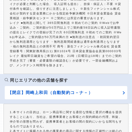
イクが必要と判断した場合、 収入証明も提出）、担保・保証人：不要 ※貸
付条件を確認し、借りすぎに注意しましょう。 ※新生フィナンシャル株式
会社が契約する貸金業務にかかる指定紛争解決機関 ※日本貸金業協会 貸金
業相談・紛争解決センター ※ご契約には所定の審査があります。
レイク ■無利息に関して 365日間無利息 ※初めてのご契約 ※Webでお申
込み・ご契約、ご契約額が50万円以上でご契約後59日以内に収入証明書類
の提出とレイクでの登録が完了の方 60日間無利息 ※初めてのご契約 ※We
bお申込み、ご契約額が50万円未満の方 ■無利息の注意点 ・初回契約翌日
から無利息適用となります ・無利息期間経過後は通常金利適用となります
・他の無利息商品との併用不可 商号：新生フィナンシャル株式会社 貸金業
登録番号：関東財務局長(11) 第01024号 日本貸金業協会会員第000003号
レイク 最短即日融資をご希望の場合、21時（日曜日は18時）までのご契約
手続き完了（審査・必要書類の確認含む）が必要です。一部金融機関およ
び、メンテナンス時間等を除きます。
同じエリアの他の店舗を探す
【閉店】岡崎上和田（自動契約コ－ナ－）
1.本サイトの目的は、ローン商品等に関する適切な情報と選択の機会を提供
することにあり、当社は、提携事業者とお客様との契約締結の代理、斡旋、
仲介等の形態を問わず、提携事業者とお客様の間の契約にいかなる関与もす
るものではありません。
2.本サイトに掲載される他の事業者の商品に関する情報の正確性には細心の