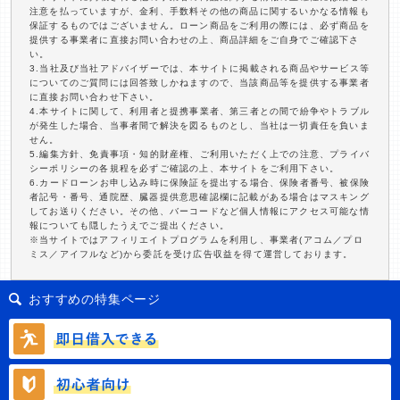
注意を払っていますが、金利、手数料その他の商品に関するいかなる情報も
保証するものではございません。ローン商品をご利用の際には、必ず商品を
提供する事業者に直接お問い合わせの上、商品詳細をご自身でご確認下さ
い。
3.当社及び当社アドバイザーでは、本サイトに掲載される商品やサービス等
についてのご質問には回答致しかねますので、当該商品等を提供する事業者
に直接お問い合わせ下さい。
4.本サイトに関して、利用者と提携事業者、第三者との間で紛争やトラブル
が発生した場合、当事者間で解決を図るものとし、当社は一切責任を負いま
せん。
5.編集方針、免責事項・知的財産権、ご利用いただく上での注意、プライバ
シーポリシーの各規程を必ずご確認の上、本サイトをご利用下さい。
6.カードローンお申し込み時に保険証を提出する場合、保険者番号、被保険
者記号・番号、通院歴、臓器提供意思確認欄に記載がある場合はマスキング
してお送りください。その他、バーコードなど個人情報にアクセス可能な情
報についても隠したうえでご提出ください。
※当サイトではアフィリエイトプログラムを利用し、事業者(アコム／プロ
ミス／アイフルなど)から委託を受け広告収益を得て運営しております。
おすすめの特集ページ