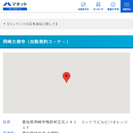
【コンテンツの広告表記に関して】
本コンテンツには、紹介している商品・商材の広告（リンク）を含む場合がありま
す。 これらの広告を経由して読者が企業ホームページを訪れ、成約が発生すると弊
社に対して企業から紹介報酬が支払われるという収益モデルです。 ただし、特定の
岡崎大樹寺（自動契約コ－ナ－）
商品を根拠なくPRするものではなく、当編集部の調査／ユーザーへの口コミ収集な
どに基づき、公平性を担保した情報提供を行っています。
>提携企業一覧
住所
愛知県岡崎市鴨田町広元１９１ コンドウビルビバオレンジ
１Ｆ