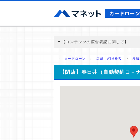
【コンテンツの広告表記に関して】
本コンテンツには、紹介している商品・商材
と弊社に対して企業から紹介報酬が支払われ
カードローン
店舗・ATM検索
愛知
ミ収集などに基づき、公平性を担保した情
>提携企業一覧
【閉店】春日井（自動契約コ－