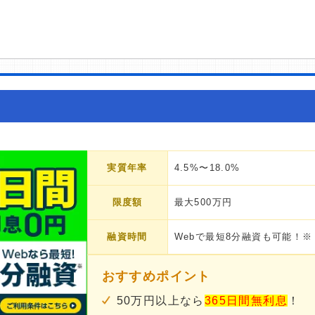
実質年率
4.5%〜18.0%
限度額
最大500万円
融資時間
Webで最短8分融資も可能！※
おすすめポイント
50万円以上なら
365日間無利息
！