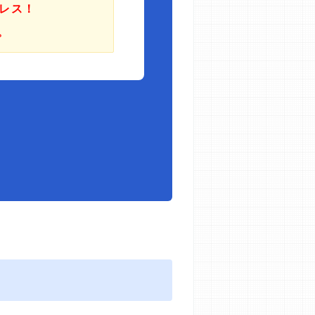
レス！
。