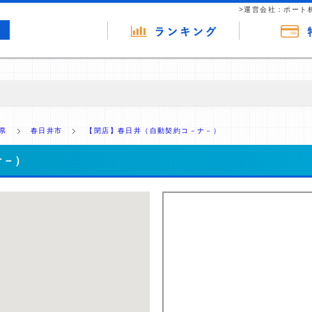
>運営会社：ポート
の広告（リンク）を含む場合があります。 これらの広告を経由して読者
るという収益モデルです。 ただし、特定の商品を根拠なくPRするもので
県
春日井市
【閉店】春日井（自動契約コ－ナ－）
報提供を行っています。
ナ－）