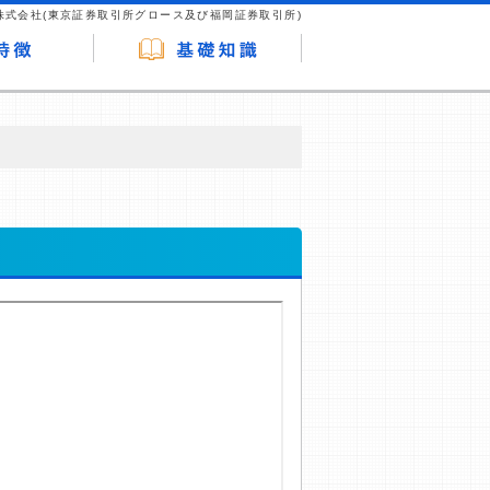
株式会社(東京証券取引所グロース及び福岡証券取引所)
が企業ホームページを訪れ、成約が発生する
はなく、当編集部の調査／ユーザーへの口コ