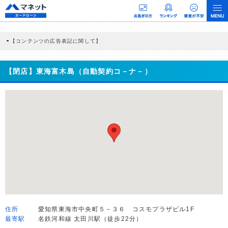
【コンテンツの広告表記に関して】
本コンテンツには、紹介している商品・商材の広告（リンク）を含む場合がありま
す。 これらの広告を経由して読者が企業ホームページを訪れ、成約が発生すると弊
社に対して企業から紹介報酬が支払われるという収益モデルです。 ただし、特定の
【閉店】東海富木島（自動契約コ－ナ－）
商品を根拠なくPRするものではなく、当編集部の調査／ユーザーへの口コミ収集な
どに基づき、公平性を担保した情報提供を行っています。
>提携企業一覧
住所
愛知県東海市中央町５－３６ コスモプラザビル1F
最寄駅
名鉄河和線 太田川駅（徒歩22分）