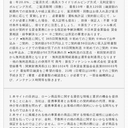
金：年20.0%、ご返済方式：残高スライドリボルビング方式・元利定額リ
ボルビング方式、 ご返済期間（回数）、 最長10年・最大120回（融資額の
範囲内での追加借入や繰上返済により、返済期間・回数はお借入れ及び返済
計画に応じて 変動します）、必要書類：運転免許証（契約額に応じて、レ
イクが必要と判断した場合、 収入証明も提出）、担保・保証人：不要 ※貸
付条件を確認し、借りすぎに注意しましょう。 ※新生フィナンシャル株式
会社が契約する貸金業務にかかる指定紛争解決機関 ※日本貸金業協会 貸金
業相談・紛争解決センター ※ご契約には所定の審査があります。
レイク ■無利息に関して 365日間無利息 ※初めてのご契約 ※Webでお申
込み・ご契約、ご契約額が50万円以上でご契約後59日以内に収入証明書類
の提出とレイクでの登録が完了の方 60日間無利息 ※初めてのご契約 ※We
bお申込み、ご契約額が50万円未満の方 ■無利息の注意点 ・初回契約翌日
から無利息適用となります ・無利息期間経過後は通常金利適用となります
・他の無利息商品との併用不可 商号：新生フィナンシャル株式会社 貸金業
登録番号：関東財務局長(11) 第01024号 日本貸金業協会会員第000003号
レイク 最短即日融資をご希望の場合、21時（日曜日は18時）までのご契約
手続き完了（審査・必要書類の確認含む）が必要です。一部金融機関およ
び、メンテナンス時間等を除きます。
1.本サイトの目的は、ローン商品等に関する適切な情報と選択の機会を提供
することにあり、当社は、提携事業者とお客様との契約締結の代理、斡旋、
仲介等の形態を問わず、提携事業者とお客様の間の契約にいかなる関与もす
るものではありません。
2.本サイトに掲載される他の事業者の商品に関する情報の正確性には細心の
注意を払っていますが、金利、手数料その他の商品に関するいかなる情報も
保証するものではございません。ローン商品をご利用の際には、必ず商品を