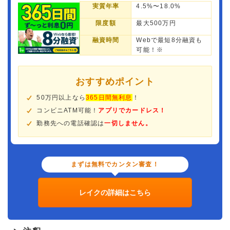
実質年率
4.5%〜18.0%
限度額
最大500万円
融資時間
Webで最短8分融資も
可能！※
おすすめポイント
50万円以上なら
365日間無利息
！
コンビニATM可能！
アプリでカードレス！
勤務先への電話確認は
一切しません。
まずは無料でカンタン審査！
レイクの詳細はこちら