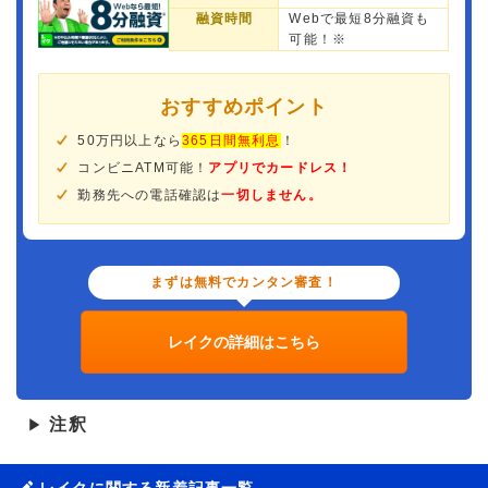
融資時間
Webで最短8分融資も
可能！※
おすすめポイント
50万円以上なら
365日間無利息
！
コンビニATM可能！
アプリでカードレス！
勤務先への電話確認は
一切しません。
まずは無料でカンタン審査！
レイクの詳細はこちら
注釈
▶
レイクに関する新着記事一覧