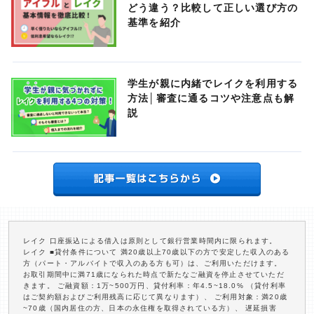
どう違う？比較して正しい選び方の
基準を紹介
学生が親に内緒でレイクを利用する
方法│審査に通るコツや注意点も解
説
レイク 口座振込による借入は原則として銀行営業時間内に限られます。
レイク ■貸付条件について 満20歳以上70歳以下の方で安定した収入のある
方（パート・アルバイトで収入のある方も可）は、ご利用いただけます。
お取引期間中に満71歳になられた時点で新たなご融資を停止させていただ
きます。 ご融資額：1万~500万円、貸付利率：年4.5~18.0% （貸付利率
はご契約額およびご利用残高に応じて異なります）、 ご利用対象：満20歳
~70歳（国内居住の方、日本の永住権を取得されている方）、 遅延損害