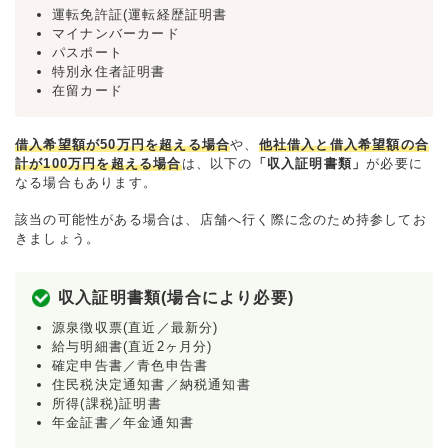
運転免許証(運転経歴証明書
マイナンバーカード
パスポート
特別永住者証明書
在留カード
借入希望額が50万円を超える場合
や、
他社借入と借入希望額の合
計が100万円を超える場合
は、以下の
「収入証明書類」
が必要に
なる場合もあります。
該当の可能性がある場合は、店舗へ行く際に念のため持参してお
きましょう。
収入証明書類(場合により必要)
源泉徴収票(直近／最新分)
給与明細書(直近2ヶ月分)
確定申告書／青色申告書
住民税決定通知書／納税通知書
所得(課税)証明書
年金証書／年金通知書