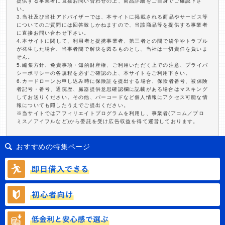
提供する事業者に直接お問い合わせの上、商品詳細をご自身でご確認下さ
い。
3.当社及び当社アドバイザーでは、本サイトに掲載される商品やサービス等
についてのご質問には回答致しかねますので、当該商品等を提供する事業者
に直接お問い合わせ下さい。
4.本サイトに関して、利用者と提携事業者、第三者との間で紛争やトラブル
が発生した場合、当事者間で解決を図るものとし、当社は一切責任を負いま
せん。
5.編集方針、免責事項・知的財産権、ご利用いただく上での注意、プライバ
シーポリシーの各規程を必ずご確認の上、本サイトをご利用下さい。
6.カードローンお申し込み時に保険証を提出する場合、保険者番号、被保険
者記号・番号、通院歴、臓器提供意思確認欄に記載がある場合はマスキング
してお送りください。その他、バーコードなど個人情報にアクセス可能な情
報についても隠したうえでご提出ください。
※当サイトではアフィリエイトプログラムを利用し、事業者(アコム／プロ
ミス／アイフルなど)から委託を受け広告収益を得て運営しております。
おすすめの特集ページ