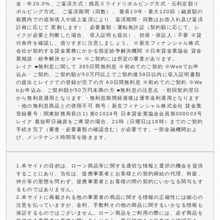
金：年20.0%、ご返済方式：残高スライドリボルビング方式・元利定額リ
ボルビング方式、 ご返済期間（回数）、 最長10年・最大120回（融資額の
範囲内での追加借入や繰上返済により、返済期間・回数はお借入れ及び返済
計画に応じて 変動します）、必要書類：運転免許証（契約額に応じて、レ
イクが必要と判断した場合、 収入証明も提出）、担保・保証人：不要 ※貸
付条件を確認し、借りすぎに注意しましょう。 ※新生フィナンシャル株式
会社が契約する貸金業務にかかる指定紛争解決機関 ※日本貸金業協会 貸金
業相談・紛争解決センター ※ご契約には所定の審査があります。
レイク ■無利息に関して 365日間無利息 ※初めてのご契約 ※Webでお申
込み・ご契約、ご契約額が50万円以上でご契約後59日以内に収入証明書類
の提出とレイクでの登録が完了の方 60日間無利息 ※初めてのご契約 ※We
bお申込み、ご契約額が50万円未満の方 ■無利息の注意点 ・初回契約翌日
から無利息適用となります ・無利息期間経過後は通常金利適用となります
・他の無利息商品との併用不可 商号：新生フィナンシャル株式会社 貸金業
登録番号：関東財務局長(11) 第01024号 日本貸金業協会会員第000003号
レイク 最短即日融資をご希望の場合、21時（日曜日は18時）までのご契約
手続き完了（審査・必要書類の確認含む）が必要です。一部金融機関およ
び、メンテナンス時間等を除きます。
1.本サイトの目的は、ローン商品等に関する適切な情報と選択の機会を提供
することにあり、当社は、提携事業者とお客様との契約締結の代理、斡旋、
仲介等の形態を問わず、提携事業者とお客様の間の契約にいかなる関与もす
るものではありません。
2.本サイトに掲載される他の事業者の商品に関する情報の正確性には細心の
注意を払っていますが、金利、手数料その他の商品に関するいかなる情報も
保証するものではございません。ローン商品をご利用の際には、必ず商品を