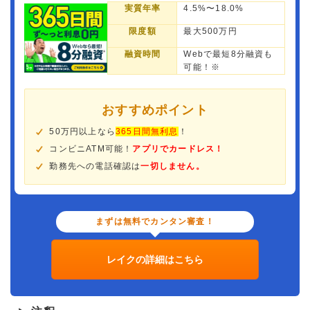
実質年率
4.5%〜18.0%
限度額
最大500万円
融資時間
Webで最短8分融資も
可能！※
おすすめポイント
50万円以上なら
365日間無利息
！
コンビニATM可能！
アプリでカードレス！
勤務先への電話確認は
一切しません。
まずは無料でカンタン審査！
レイクの詳細はこちら