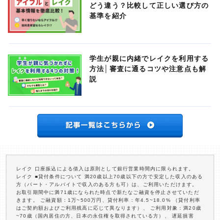
どう違う？比較して正しい選び方の
基準を紹介
学生が親に内緒でレイクを利用する
方法│審査に通るコツや注意点も解
説
レイク 口座振込による借入は原則として銀行営業時間内に限られます。
レイク ■貸付条件について 満20歳以上70歳以下の方で安定した収入のある
方（パート・アルバイトで収入のある方も可）は、ご利用いただけます。
お取引期間中に満71歳になられた時点で新たなご融資を停止させていただ
きます。 ご融資額：1万~500万円、貸付利率：年4.5~18.0% （貸付利率
はご契約額およびご利用残高に応じて異なります）、 ご利用対象：満20歳
~70歳（国内居住の方、日本の永住権を取得されている方）、 遅延損害