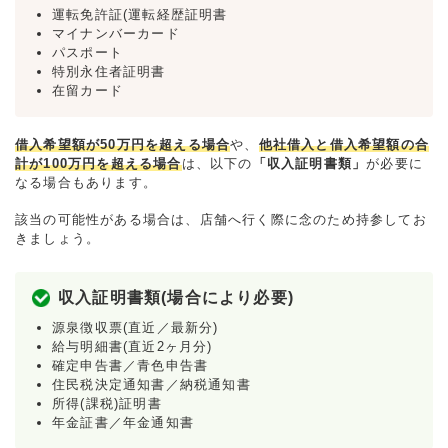
運転免許証(運転経歴証明書
マイナンバーカード
パスポート
特別永住者証明書
在留カード
借入希望額が50万円を超える場合
や、
他社借入と借入希望額の合
計が100万円を超える場合
は、以下の
「収入証明書類」
が必要に
なる場合もあります。
該当の可能性がある場合は、店舗へ行く際に念のため持参してお
きましょう。
収入証明書類(場合により必要)
源泉徴収票(直近／最新分)
給与明細書(直近2ヶ月分)
確定申告書／青色申告書
住民税決定通知書／納税通知書
所得(課税)証明書
年金証書／年金通知書