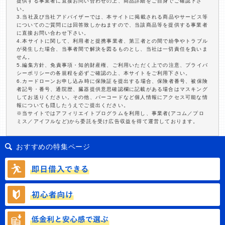
提供する事業者に直接お問い合わせの上、商品詳細をご自身でご確認下さ
い。
3.当社及び当社アドバイザーでは、本サイトに掲載される商品やサービス等
についてのご質問には回答致しかねますので、当該商品等を提供する事業者
に直接お問い合わせ下さい。
4.本サイトに関して、利用者と提携事業者、第三者との間で紛争やトラブル
が発生した場合、当事者間で解決を図るものとし、当社は一切責任を負いま
せん。
5.編集方針、免責事項・知的財産権、ご利用いただく上での注意、プライバ
シーポリシーの各規程を必ずご確認の上、本サイトをご利用下さい。
6.カードローンお申し込み時に保険証を提出する場合、保険者番号、被保険
者記号・番号、通院歴、臓器提供意思確認欄に記載がある場合はマスキング
してお送りください。その他、バーコードなど個人情報にアクセス可能な情
報についても隠したうえでご提出ください。
※当サイトではアフィリエイトプログラムを利用し、事業者(アコム／プロ
ミス／アイフルなど)から委託を受け広告収益を得て運営しております。
おすすめの特集ページ