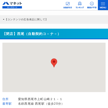
【コンテンツの広告表記に関して】
本コンテンツには、紹介している商品・商材の広告（リンク）を含む場合がありま
す。 これらの広告を経由して読者が企業ホームページを訪れ、成約が発生すると弊
社に対して企業から紹介報酬が支払われるという収益モデルです。 ただし、特定の
【閉店】西尾（自動契約コ－ナ－）
商品を根拠なくPRするものではなく、当編集部の調査／ユーザーへの口コミ収集な
どに基づき、公平性を担保した情報提供を行っています。
>提携企業一覧
住所
愛知県西尾市上町山崎２１－１
最寄駅
名鉄西尾線 西尾駅（徒歩20分）