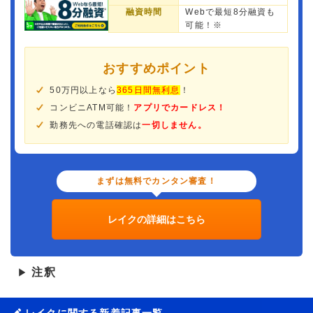
融資時間
Webで最短8分融資も
可能！※
おすすめポイント
50万円以上なら
365日間無利息
！
コンビニATM可能！
アプリでカードレス！
勤務先への電話確認は
一切しません。
まずは無料でカンタン審査！
レイクの詳細はこちら
注釈
▶
レイクに関する新着記事一覧