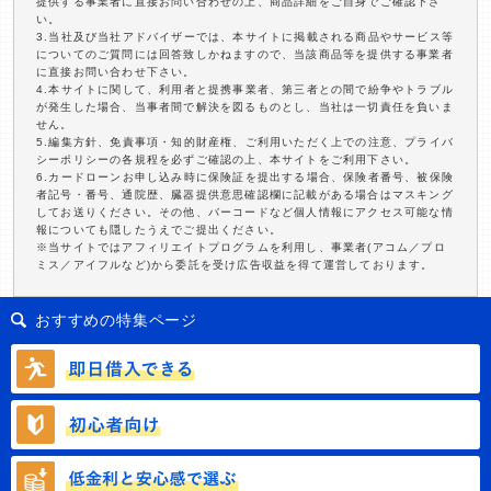
提供する事業者に直接お問い合わせの上、商品詳細をご自身でご確認下さ
い。
3.当社及び当社アドバイザーでは、本サイトに掲載される商品やサービス等
についてのご質問には回答致しかねますので、当該商品等を提供する事業者
に直接お問い合わせ下さい。
4.本サイトに関して、利用者と提携事業者、第三者との間で紛争やトラブル
が発生した場合、当事者間で解決を図るものとし、当社は一切責任を負いま
せん。
5.編集方針、免責事項・知的財産権、ご利用いただく上での注意、プライバ
シーポリシーの各規程を必ずご確認の上、本サイトをご利用下さい。
6.カードローンお申し込み時に保険証を提出する場合、保険者番号、被保険
者記号・番号、通院歴、臓器提供意思確認欄に記載がある場合はマスキング
してお送りください。その他、バーコードなど個人情報にアクセス可能な情
報についても隠したうえでご提出ください。
※当サイトではアフィリエイトプログラムを利用し、事業者(アコム／プロ
ミス／アイフルなど)から委託を受け広告収益を得て運営しております。
おすすめの特集ページ