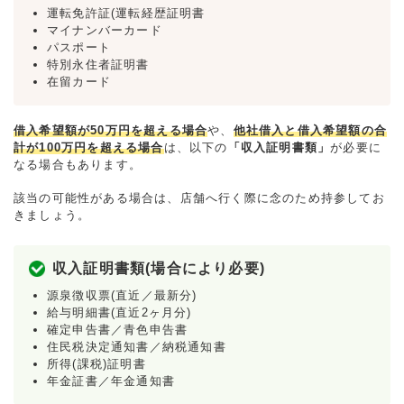
運転免許証(運転経歴証明書
マイナンバーカード
パスポート
特別永住者証明書
在留カード
借入希望額が50万円を超える場合
や、
他社借入と借入希望額の合
計が100万円を超える場合
は、以下の
「収入証明書類」
が必要に
なる場合もあります。
該当の可能性がある場合は、店舗へ行く際に念のため持参してお
きましょう。
収入証明書類(場合により必要)
源泉徴収票(直近／最新分)
給与明細書(直近2ヶ月分)
確定申告書／青色申告書
住民税決定通知書／納税通知書
所得(課税)証明書
年金証書／年金通知書