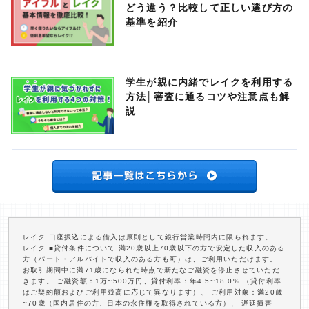
どう違う？比較して正しい選び方の
基準を紹介
学生が親に内緒でレイクを利用する
方法│審査に通るコツや注意点も解
説
レイク 口座振込による借入は原則として銀行営業時間内に限られます。
レイク ■貸付条件について 満20歳以上70歳以下の方で安定した収入のある
方（パート・アルバイトで収入のある方も可）は、ご利用いただけます。
お取引期間中に満71歳になられた時点で新たなご融資を停止させていただ
きます。 ご融資額：1万~500万円、貸付利率：年4.5~18.0% （貸付利率
はご契約額およびご利用残高に応じて異なります）、 ご利用対象：満20歳
~70歳（国内居住の方、日本の永住権を取得されている方）、 遅延損害