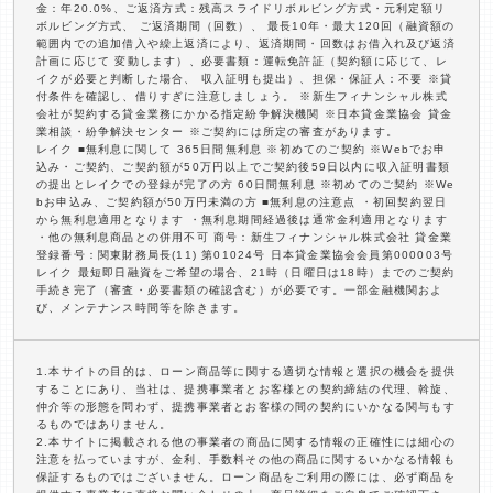
金：年20.0%、ご返済方式：残高スライドリボルビング方式・元利定額リ
ボルビング方式、 ご返済期間（回数）、 最長10年・最大120回（融資額の
範囲内での追加借入や繰上返済により、返済期間・回数はお借入れ及び返済
計画に応じて 変動します）、必要書類：運転免許証（契約額に応じて、レ
イクが必要と判断した場合、 収入証明も提出）、担保・保証人：不要 ※貸
付条件を確認し、借りすぎに注意しましょう。 ※新生フィナンシャル株式
会社が契約する貸金業務にかかる指定紛争解決機関 ※日本貸金業協会 貸金
業相談・紛争解決センター ※ご契約には所定の審査があります。
レイク ■無利息に関して 365日間無利息 ※初めてのご契約 ※Webでお申
込み・ご契約、ご契約額が50万円以上でご契約後59日以内に収入証明書類
の提出とレイクでの登録が完了の方 60日間無利息 ※初めてのご契約 ※We
bお申込み、ご契約額が50万円未満の方 ■無利息の注意点 ・初回契約翌日
から無利息適用となります ・無利息期間経過後は通常金利適用となります
・他の無利息商品との併用不可 商号：新生フィナンシャル株式会社 貸金業
登録番号：関東財務局長(11) 第01024号 日本貸金業協会会員第000003号
レイク 最短即日融資をご希望の場合、21時（日曜日は18時）までのご契約
手続き完了（審査・必要書類の確認含む）が必要です。一部金融機関およ
び、メンテナンス時間等を除きます。
1.本サイトの目的は、ローン商品等に関する適切な情報と選択の機会を提供
することにあり、当社は、提携事業者とお客様との契約締結の代理、斡旋、
仲介等の形態を問わず、提携事業者とお客様の間の契約にいかなる関与もす
るものではありません。
2.本サイトに掲載される他の事業者の商品に関する情報の正確性には細心の
注意を払っていますが、金利、手数料その他の商品に関するいかなる情報も
保証するものではございません。ローン商品をご利用の際には、必ず商品を