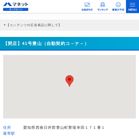
【コンテンツの広告表記に関して】
本コンテンツには、紹介している商品・商材の広告（リンク）を含む場合がありま
す。 これらの広告を経由して読者が企業ホームページを訪れ、成約が発生すると弊
社に対して企業から紹介報酬が支払われるという収益モデルです。 ただし、特定の
【閉店】41号豊山（自動契約コ－ナ－）
商品を根拠なくPRするものではなく、当編集部の調査／ユーザーへの口コミ収集な
どに基づき、公平性を担保した情報提供を行っています。
>提携企業一覧
住所
愛知県西春日井郡豊山町豊場幸田１７１番１
最寄駅