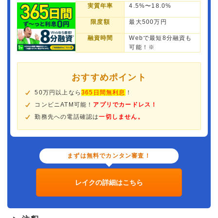
実質年率
4.5%〜18.0%
限度額
最大500万円
融資時間
Webで最短8分融資も
可能！※
おすすめポイント
50万円以上なら
365日間無利息
！
コンビニATM可能！
アプリでカードレス！
勤務先への電話確認は
一切しません。
まずは無料でカンタン審査！
レイクの詳細はこちら