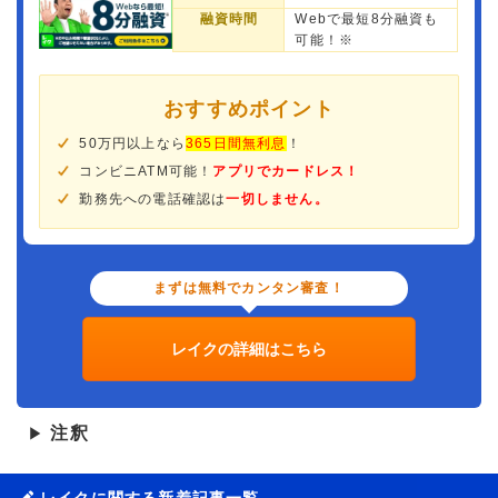
融資時間
Webで最短8分融資も
可能！※
おすすめポイント
50万円以上なら
365日間無利息
！
コンビニATM可能！
アプリでカードレス！
勤務先への電話確認は
一切しません。
まずは無料でカンタン審査！
レイクの詳細はこちら
注釈
▶
レイクに関する新着記事一覧