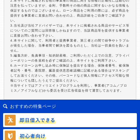
2.本サイトに掲載される他の事業者の商品に関する情報の正確性には細心の
注意を払っていますが、金利、手数料その他の商品に関するいかなる情報も
保証するものではございません。ローン商品をご利用の際には、必ず商品を
提供する事業者に直接お問い合わせの上、商品詳細をご自身でご確認下さ
い。
3.当社及び当社アドバイザーでは、本サイトに掲載される商品やサービス等
についてのご質問には回答致しかねますので、当該商品等を提供する事業者
に直接お問い合わせ下さい。
4.本サイトに関して、利用者と提携事業者、第三者との間で紛争やトラブル
が発生した場合、当事者間で解決を図るものとし、当社は一切責任を負いま
せん。
5.編集方針、免責事項・知的財産権、ご利用いただく上での注意、プライバ
シーポリシーの各規程を必ずご確認の上、本サイトをご利用下さい。
6.カードローンお申し込み時に保険証を提出する場合、保険者番号、被保険
者記号・番号、通院歴、臓器提供意思確認欄に記載がある場合はマスキング
してお送りください。その他、バーコードなど個人情報にアクセス可能な情
報についても隠したうえでご提出ください。
※当サイトではアフィリエイトプログラムを利用し、事業者(アコム／プロ
ミス／アイフルなど)から委託を受け広告収益を得て運営しております。
おすすめの特集ページ