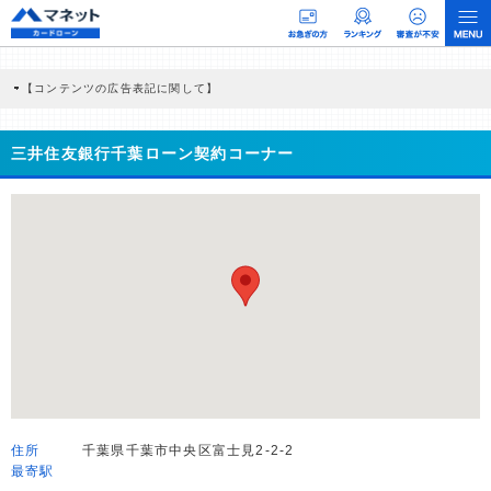
【コンテンツの広告表記に関して】
本コンテンツには、紹介している商品・商材の広告（リンク）を含む場合がありま
す。 これらの広告を経由して読者が企業ホームページを訪れ、成約が発生すると弊
社に対して企業から紹介報酬が支払われるという収益モデルです。 ただし、特定の
三井住友銀行千葉ローン契約コーナー
商品を根拠なくPRするものではなく、当編集部の調査／ユーザーへの口コミ収集な
どに基づき、公平性を担保した情報提供を行っています。
>提携企業一覧
住所
千葉県千葉市中央区富士見2-2-2
最寄駅