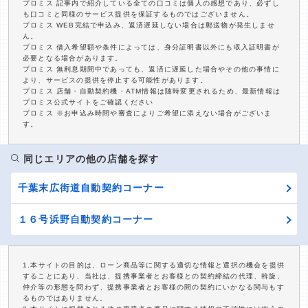
プロミス 記事内で紹介している全ての口コミは個人の感想であり、必ずし
も口コミと同様のサービス提供を保証するものではございません。
プロミス WEB完結で申込み、返済遅延しない場合は郵送物が発生しませ
ん。
プロミス 借入希望額や条件によっては、身分証明書以外にも収入証明書が
必要となる場合があります。
プロミス 無利息期間中であっても、返済に遅延した場合やその他の事情に
より、サービスの提供を停止する可能性があります。
プロミス 店舗・自動契約機・ATM情報は随時変更されるため、最新情報は
プロミス公式サイトをご確認ください
プロミス ※お申込み時間や審査によりご希望に添えない場合がございま
す。
同じエリアの他の店舗を探す
千葉末広街道自動契約コーナー
１６号浜野自動契約コーナー
1.本サイトの目的は、ローン商品等に関する適切な情報と選択の機会を提供
することにあり、当社は、提携事業者とお客様との契約締結の代理、斡旋、
仲介等の形態を問わず、提携事業者とお客様の間の契約にいかなる関与もす
るものではありません。