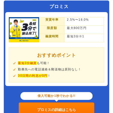
プロミス
実質年率
2.5%〜18.0%
限度額
最大800万円
融資時間
最短3分※1
おすすめポイント
最短3分融資
も可能！
勤務先への電話連絡＆郵送物は原則なし！
30日間の利息が0円
！
借入可能か1秒でわかる!!
プロミスの詳細はこちら