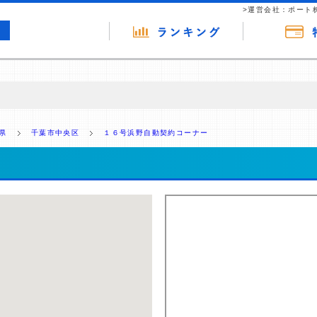
>運営会社：ポート
の広告（リンク）を含む場合があります。 これらの広告を経由して読者
るという収益モデルです。 ただし、特定の商品を根拠なくPRするもので
県
千葉市中央区
１６号浜野自動契約コーナー
報提供を行っています。