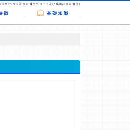
株式会社(東京証券取引所グロース及び福岡証券取引所)
が企業ホームページを訪れ、成約が発生する
はなく、当編集部の調査／ユーザーへの口コ