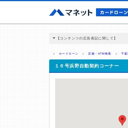
【コンテンツの広告表記に関して】
本コンテンツには、紹介している商品・商材
と弊社に対して企業から紹介報酬が支払われ
カードローン
店舗・ATM検索
千葉
ミ収集などに基づき、公平性を担保した情
>提携企業一覧
１６号浜野自動契約コーナー