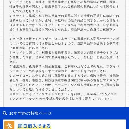
することにあり、当社は、提携事業者とお客様との契約締結の代理、斡旋、
仲介等の形態を問わず、提携事業者とお客様の間の契約にいかなる関与もす
るものではありません。
2.本サイトに掲載される他の事業者の商品に関する情報の正確性には細心の
注意を払っていますが、金利、手数料その他の商品に関するいかなる情報も
保証するものではございません。ローン商品をご利用の際には、必ず商品を
提供する事業者に直接お問い合わせの上、商品詳細をご自身でご確認下さ
い。
3.当社及び当社アドバイザーでは、本サイトに掲載される商品やサービス等
についてのご質問には回答致しかねますので、当該商品等を提供する事業者
に直接お問い合わせ下さい。
4.本サイトに関して、利用者と提携事業者、第三者との間で紛争やトラブル
が発生した場合、当事者間で解決を図るものとし、当社は一切責任を負いま
せん。
5.編集方針、免責事項・知的財産権、ご利用いただく上での注意、プライバ
シーポリシーの各規程を必ずご確認の上、本サイトをご利用下さい。
6.カードローンお申し込み時に保険証を提出する場合、保険者番号、被保険
者記号・番号、通院歴、臓器提供意思確認欄に記載がある場合はマスキング
してお送りください。その他、バーコードなど個人情報にアクセス可能な情
報についても隠したうえでご提出ください。
※当サイトではアフィリエイトプログラムを利用し、事業者(アコム／プロ
ミス／アイフルなど)から委託を受け広告収益を得て運営しております。
おすすめの特集ページ