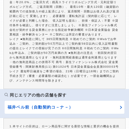
金：年20.0%、ご返済方式：残高スライドリボルビング方式・元利定額リ
ボルビング方式、 ご返済期間（回数）、 最長10年・最大120回（融資額の
範囲内での追加借入や繰上返済により、返済期間・回数はお借入れ及び返済
計画に応じて 変動します）、必要書類：運転免許証（契約額に応じて、レ
イクが必要と判断した場合、 収入証明も提出）、担保・保証人：不要 ※貸
付条件を確認し、借りすぎに注意しましょう。 ※新生フィナンシャル株式
会社が契約する貸金業務にかかる指定紛争解決機関 ※日本貸金業協会 貸金
業相談・紛争解決センター ※ご契約には所定の審査があります。
レイク ■無利息に関して 365日間無利息 ※初めてのご契約 ※Webでお申
込み・ご契約、ご契約額が50万円以上でご契約後59日以内に収入証明書類
の提出とレイクでの登録が完了の方 60日間無利息 ※初めてのご契約 ※We
bお申込み、ご契約額が50万円未満の方 ■無利息の注意点 ・初回契約翌日
から無利息適用となります ・無利息期間経過後は通常金利適用となります
・他の無利息商品との併用不可 商号：新生フィナンシャル株式会社 貸金業
登録番号：関東財務局長(11) 第01024号 日本貸金業協会会員第000003号
レイク 最短即日融資をご希望の場合、21時（日曜日は18時）までのご契約
手続き完了（審査・必要書類の確認含む）が必要です。一部金融機関およ
び、メンテナンス時間等を除きます。
同じエリアの他の店舗を探す
福井ベル前（自動契約コ－ナ－）
1.本サイトの目的は、ローン商品等に関する適切な情報と選択の機会を提供