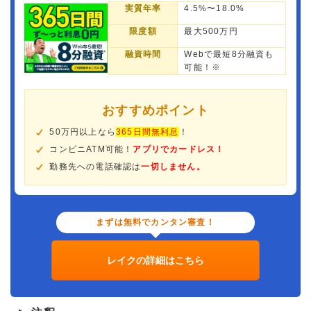
実質年率
4.5%〜18.0%
限度額
最大500万円
融資時間
Webで最短8分融資も
可能！※
おすすめポイント
50万円以上なら
365日間無利息
！
コンビニATM可能！
アプリでカードレス！
勤務先への電話確認は
一切しません。
まずは無料でカンタン審査！
レイクの詳細はこちら