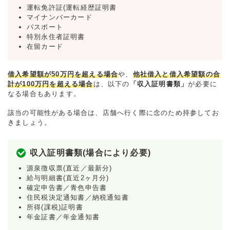
運転免許証(運転経歴証明書
マイナンバーカード
パスポート
特別永住者証明書
在留カード
借入希望額が50万円を超える場合
や、
他社借入と借入希望額の合
計が100万円を超える場合
は、以下の
「収入証明書類」
が必要に
なる場合もあります。
該当の可能性がある場合は、店舗へ行く際に念のため持参してお
きましょう。
収入証明書類(場合により必要)
源泉徴収票(直近／最新分)
給与明細書(直近2ヶ月分)
確定申告書／青色申告書
住民税決定通知書／納税通知書
所得(課税)証明書
年金証書／年金通知書