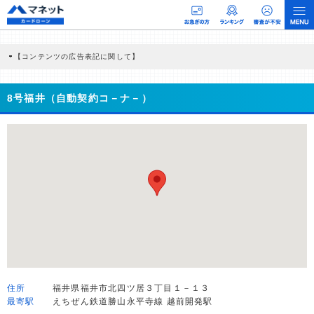
【コンテンツの広告表記に関して】
本コンテンツには、紹介している商品・商材の広告（リンク）を含む場合がありま
す。 これらの広告を経由して読者が企業ホームページを訪れ、成約が発生すると弊
社に対して企業から紹介報酬が支払われるという収益モデルです。 ただし、特定の
8号福井（自動契約コ－ナ－）
商品を根拠なくPRするものではなく、当編集部の調査／ユーザーへの口コミ収集な
どに基づき、公平性を担保した情報提供を行っています。
>提携企業一覧
住所
福井県福井市北四ツ居３丁目１－１３
最寄駅
えちぜん鉄道勝山永平寺線 越前開発駅