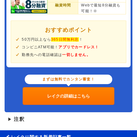
融資時間
Webで最短8分融資も
可能！※
おすすめポイント
50万円以上なら
365日間無利息
！
コンビニATM可能！
アプリでカードレス！
勤務先への電話確認は
一切しません。
まずは無料でカンタン審査！
レイクの詳細はこちら
注釈
▶
レイクに関する新着記事一覧