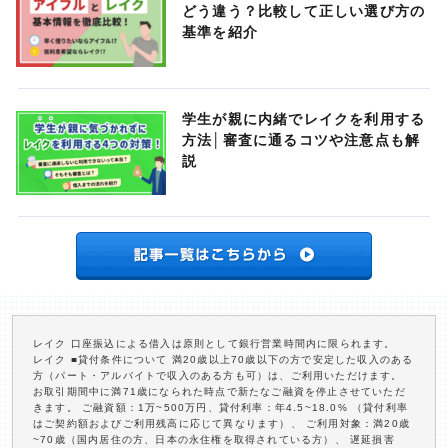
どう違う？比較して正しい選び方の
基準を紹介
学生が親に内緒でレイクを利用する
方法│審査に通るコツや注意点も解
説
レイク 口座振込による借入は原則として銀行営業時間内に限られます。
レイク ■貸付条件について 満20歳以上70歳以下の方で安定した収入のある
方（パート・アルバイトで収入のある方も可）は、ご利用いただけます。
お取引期間中に満71歳になられた時点で新たなご融資を停止させていただ
きます。 ご融資額：1万~500万円、貸付利率：年4.5~18.0% （貸付利率
はご契約額およびご利用残高に応じて異なります）、 ご利用対象：満20歳
~70歳（国内居住の方、日本の永住権を取得されている方）、 遅延損害