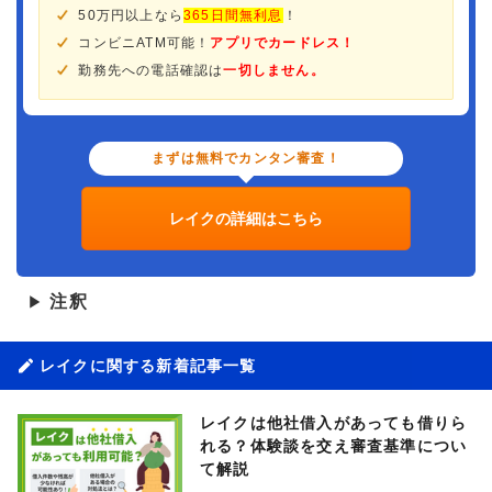
50万円以上なら
365日間無利息
！
コンビニATM可能！
アプリでカードレス！
勤務先への電話確認は
一切しません。
まずは無料でカンタン審査！
レイクの詳細はこちら
注釈
▶
レイクに関する新着記事一覧
レイクは他社借入があっても借りら
れる？体験談を交え審査基準につい
て解説