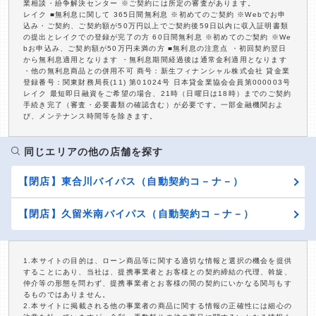
業相談・紛争解決センター ※ご契約には所定の審査があります。
レイク ■無利息に関して 365日間無利息 ※初めてのご契約 ※Webでお申
込み・ご契約、ご契約額が50万円以上でご契約後59日以内に収入証明書類
の提出とレイクでの登録が完了の方 60日間無利息 ※初めてのご契約 ※We
bお申込み、ご契約額が50万円未満の方 ■無利息の注意点 ・初回契約翌日
から無利息適用となります ・無利息期間経過後は通常金利適用となります
・他の無利息商品との併用不可 商号：新生フィナンシャル株式会社 貸金業
登録番号：関東財務局長(11) 第01024号 日本貸金業協会会員第000003号
レイク 最短即日融資をご希望の場合、21時（日曜日は18時）までのご契約
手続き完了（審査・必要書類の確認含む）が必要です。一部金融機関およ
び、メンテナンス時間等を除きます。
同じエリアの他の店舗を探す
【閉店】東合川バイパス（自動契約コ－ナ－）
【閉店】久留米南バイパス（自動契約コ－ナ－）
1.本サイトの目的は、ローン商品等に関する適切な情報と選択の機会を提供
することにあり、当社は、提携事業者とお客様との契約締結の代理、斡旋、
仲介等の形態を問わず、提携事業者とお客様の間の契約にいかなる関与もす
るものではありません。
2.本サイトに掲載される他の事業者の商品に関する情報の正確性には細心の