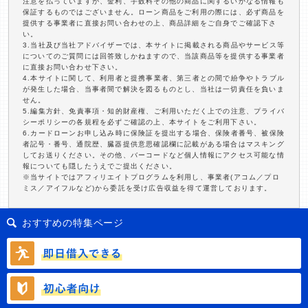
注意を払っていますが、金利、手数料その他の商品に関するいかなる情報も
保証するものではございません。ローン商品をご利用の際には、必ず商品を
提供する事業者に直接お問い合わせの上、商品詳細をご自身でご確認下さ
い。
3.当社及び当社アドバイザーでは、本サイトに掲載される商品やサービス等
についてのご質問には回答致しかねますので、当該商品等を提供する事業者
に直接お問い合わせ下さい。
4.本サイトに関して、利用者と提携事業者、第三者との間で紛争やトラブル
が発生した場合、当事者間で解決を図るものとし、当社は一切責任を負いま
せん。
5.編集方針、免責事項・知的財産権、ご利用いただく上での注意、プライバ
シーポリシーの各規程を必ずご確認の上、本サイトをご利用下さい。
6.カードローンお申し込み時に保険証を提出する場合、保険者番号、被保険
者記号・番号、通院歴、臓器提供意思確認欄に記載がある場合はマスキング
してお送りください。その他、バーコードなど個人情報にアクセス可能な情
報についても隠したうえでご提出ください。
※当サイトではアフィリエイトプログラムを利用し、事業者(アコム／プロ
ミス／アイフルなど)から委託を受け広告収益を得て運営しております。
おすすめの特集ページ