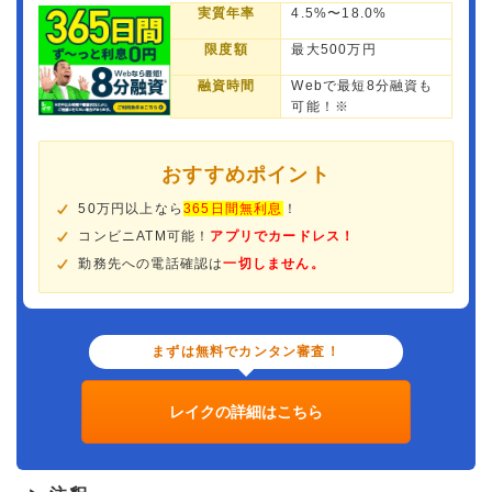
実質年率
4.5%〜18.0%
限度額
最大500万円
融資時間
Webで最短8分融資も
可能！※
おすすめポイント
50万円以上なら
365日間無利息
！
コンビニATM可能！
アプリでカードレス！
勤務先への電話確認は
一切しません。
まずは無料でカンタン審査！
レイクの詳細はこちら