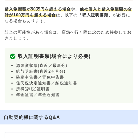
借入希望額が50万円を超える場合
や、
他社借入と借入希望額の合
計が100万円を超える場合
は、以下の
「収入証明書類」
が必要に
なる場合もあります。
該当の可能性がある場合は、店舗へ行く際に念のため持参してお
きましょう。
収入証明書類(場合により必要)
源泉徴収票(直近／最新分)
給与明細書(直近2ヶ月分)
確定申告書／青色申告書
住民税決定通知書／納税通知書
所得(課税)証明書
年金証書／年金通知書
自動契約機に関するQ&A