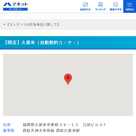
【コンテンツの広告表記に関して】
本コンテンツには、紹介している商品・商材の広告（リンク）を含む場合がありま
す。 これらの広告を経由して読者が企業ホームページを訪れ、成約が発生すると弊
社に対して企業から紹介報酬が支払われるという収益モデルです。 ただし、特定の
【閉店】久留米（自動契約コ－ナ－）
商品を根拠なくPRするものではなく、当編集部の調査／ユーザーへの口コミ収集な
どに基づき、公平性を担保した情報提供を行っています。
>提携企業一覧
住所
福岡県久留米市東町３９－１２ 江頭ビル３Ｆ
最寄駅
西鉄天神大牟田線 西鉄久留米駅