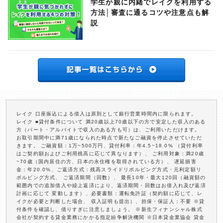
学生が親に内緒でレイクを利用する
方法│審査に通るコツや注意点も解
説
レイク 口座振込による借入は原則として銀行営業時間内に限られます。
レイク ■貸付条件について 満20歳以上70歳以下の方で安定した収入のある
方（パート・アルバイトで収入のある方も可）は、ご利用いただけます。
お取引期間中に満71歳になられた時点で新たなご融資を停止させていただ
きます。 ご融資額：1万~500万円、貸付利率：年4.5~18.0% （貸付利率
はご契約額およびご利用残高に応じて異なります）、 ご利用対象：満20歳
~70歳（国内居住の方、日本の永住権を取得されている方）、 遅延損害
金：年20.0%、ご返済方式：残高スライドリボルビング方式・元利定額リ
ボルビング方式、 ご返済期間（回数）、 最長10年・最大120回（融資額の
範囲内での追加借入や繰上返済により、返済期間・回数はお借入れ及び返済
計画に応じて 変動します）、必要書類：運転免許証（契約額に応じて、レ
イクが必要と判断した場合、 収入証明も提出）、担保・保証人：不要 ※貸
付条件を確認し、借りすぎに注意しましょう。 ※新生フィナンシャル株式
会社が契約する貸金業務にかかる指定紛争解決機関 ※日本貸金業協会 貸金