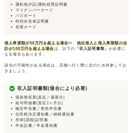
運転免許証(運転経歴証明書
マイナンバーカード
パスポート
特別永住者証明書
在留カード
借入希望額が50万円を超える場合
や、
他社借入と借入希望額の合
計が100万円を超える場合
は、以下の
「収入証明書類」
が必要に
なる場合もあります。
該当の可能性がある場合は、店舗へ行く際に念のため持参してお
きましょう。
収入証明書類(場合により必要)
源泉徴収票(直近／最新分)
給与明細書(直近2ヶ月分)
確定申告書／青色申告書
住民税決定通知書／納税通知書
所得(課税)証明書
年金証書／年金通知書