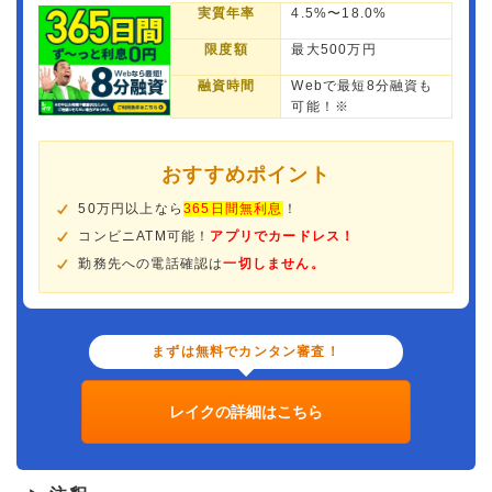
実質年率
4.5%〜18.0%
限度額
最大500万円
融資時間
Webで最短8分融資も
可能！※
おすすめポイント
50万円以上なら
365日間無利息
！
コンビニATM可能！
アプリでカードレス！
勤務先への電話確認は
一切しません。
まずは無料でカンタン審査！
レイクの詳細はこちら