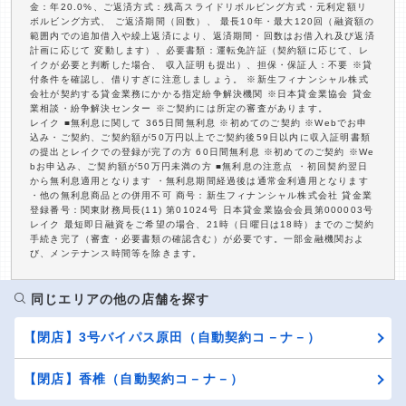
金：年20.0%、ご返済方式：残高スライドリボルビング方式・元利定額リ
ボルビング方式、 ご返済期間（回数）、 最長10年・最大120回（融資額の
範囲内での追加借入や繰上返済により、返済期間・回数はお借入れ及び返済
計画に応じて 変動します）、必要書類：運転免許証（契約額に応じて、レ
イクが必要と判断した場合、 収入証明も提出）、担保・保証人：不要 ※貸
付条件を確認し、借りすぎに注意しましょう。 ※新生フィナンシャル株式
会社が契約する貸金業務にかかる指定紛争解決機関 ※日本貸金業協会 貸金
業相談・紛争解決センター ※ご契約には所定の審査があります。
レイク ■無利息に関して 365日間無利息 ※初めてのご契約 ※Webでお申
込み・ご契約、ご契約額が50万円以上でご契約後59日以内に収入証明書類
の提出とレイクでの登録が完了の方 60日間無利息 ※初めてのご契約 ※We
bお申込み、ご契約額が50万円未満の方 ■無利息の注意点 ・初回契約翌日
から無利息適用となります ・無利息期間経過後は通常金利適用となります
・他の無利息商品との併用不可 商号：新生フィナンシャル株式会社 貸金業
登録番号：関東財務局長(11) 第01024号 日本貸金業協会会員第000003号
レイク 最短即日融資をご希望の場合、21時（日曜日は18時）までのご契約
手続き完了（審査・必要書類の確認含む）が必要です。一部金融機関およ
び、メンテナンス時間等を除きます。
同じエリアの他の店舗を探す
【閉店】3号バイパス原田（自動契約コ－ナ－）
【閉店】香椎（自動契約コ－ナ－）