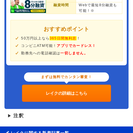
融資時間
Webで最短8分融資も
可能！※
おすすめポイント
50万円以上なら
365日間無利息
！
コンビニATM可能！
アプリでカードレス！
勤務先への電話確認は
一切しません。
まずは無料でカンタン審査！
レイクの詳細はこちら
注釈
▶
レイクに関する新着記事一覧