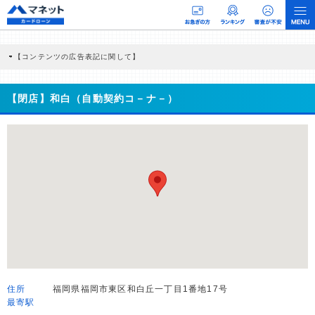
【コンテンツの広告表記に関して】
本コンテンツには、紹介している商品・商材の広告（リンク）を含む場合がありま
す。 これらの広告を経由して読者が企業ホームページを訪れ、成約が発生すると弊
社に対して企業から紹介報酬が支払われるという収益モデルです。 ただし、特定の
【閉店】和白（自動契約コ－ナ－）
商品を根拠なくPRするものではなく、当編集部の調査／ユーザーへの口コミ収集な
どに基づき、公平性を担保した情報提供を行っています。
>提携企業一覧
住所
福岡県福岡市東区和白丘一丁目1番地17号
最寄駅