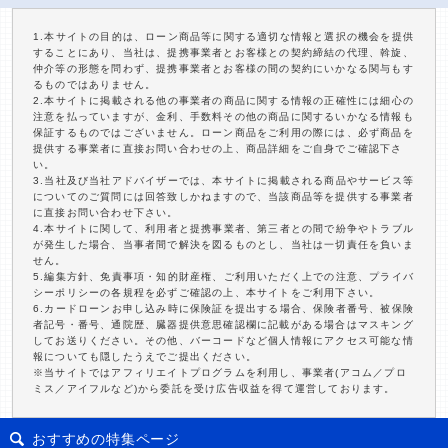
1.本サイトの目的は、ローン商品等に関する適切な情報と選択の機会を提供
することにあり、当社は、提携事業者とお客様との契約締結の代理、斡旋、
仲介等の形態を問わず、提携事業者とお客様の間の契約にいかなる関与もす
るものではありません。
2.本サイトに掲載される他の事業者の商品に関する情報の正確性には細心の
注意を払っていますが、金利、手数料その他の商品に関するいかなる情報も
保証するものではございません。ローン商品をご利用の際には、必ず商品を
提供する事業者に直接お問い合わせの上、商品詳細をご自身でご確認下さ
い。
3.当社及び当社アドバイザーでは、本サイトに掲載される商品やサービス等
についてのご質問には回答致しかねますので、当該商品等を提供する事業者
に直接お問い合わせ下さい。
4.本サイトに関して、利用者と提携事業者、第三者との間で紛争やトラブル
が発生した場合、当事者間で解決を図るものとし、当社は一切責任を負いま
せん。
5.編集方針、免責事項・知的財産権、ご利用いただく上での注意、プライバ
シーポリシーの各規程を必ずご確認の上、本サイトをご利用下さい。
6.カードローンお申し込み時に保険証を提出する場合、保険者番号、被保険
者記号・番号、通院歴、臓器提供意思確認欄に記載がある場合はマスキング
してお送りください。その他、バーコードなど個人情報にアクセス可能な情
報についても隠したうえでご提出ください。
※当サイトではアフィリエイトプログラムを利用し、事業者(アコム／プロ
ミス／アイフルなど)から委託を受け広告収益を得て運営しております。
おすすめの特集ページ