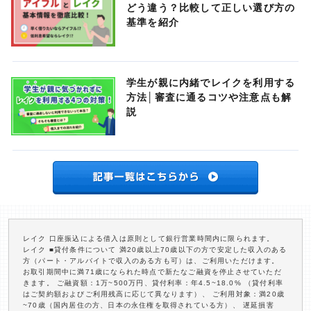
どう違う？比較して正しい選び方の
基準を紹介
学生が親に内緒でレイクを利用する
方法│審査に通るコツや注意点も解
説
レイク 口座振込による借入は原則として銀行営業時間内に限られます。
レイク ■貸付条件について 満20歳以上70歳以下の方で安定した収入のある
方（パート・アルバイトで収入のある方も可）は、ご利用いただけます。
お取引期間中に満71歳になられた時点で新たなご融資を停止させていただ
きます。 ご融資額：1万~500万円、貸付利率：年4.5~18.0% （貸付利率
はご契約額およびご利用残高に応じて異なります）、 ご利用対象：満20歳
~70歳（国内居住の方、日本の永住権を取得されている方）、 遅延損害