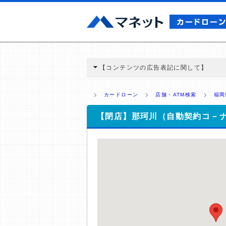
【コンテンツの広告表記に関して】
本コンテンツには、紹介している商品・商材
と弊社に対して企業から紹介報酬が支払われ
カードローン
店舗・ATM検索
福岡
ミ収集などに基づき、公平性を担保した情
>提携企業一覧
【閉店】那珂川（自動契約コ－