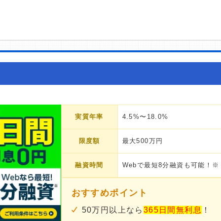
実質年率
4.5%〜18.0%
限度額
最大500万円
融資時間
Webで最短8分融資も可能！※
おすすめポイント
50万円以上なら
365日間無利息
！