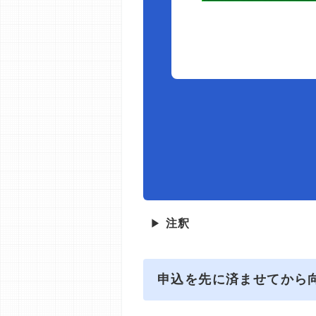
▶
注釈
申込を先に済ませてから