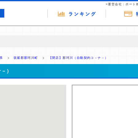
>運営会社：ポート
の広告（リンク）を含む場合があります。 これらの広告を経由して読者
るという収益モデルです。 ただし、特定の商品を根拠なくPRするもので
県
筑紫郡那珂川町
【閉店】那珂川（自動契約コ－ナ－）
報提供を行っています。
ナ－）