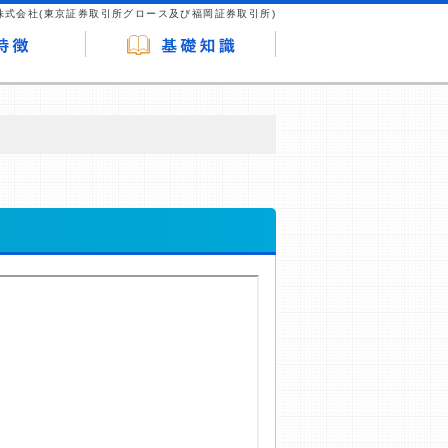
株式会社(東京証券取引所グロース及び福岡証券取引所)
が企業ホームページを訪れ、成約が発生する
はなく、当編集部の調査／ユーザーへの口コ