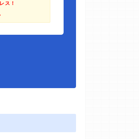
レス！
。