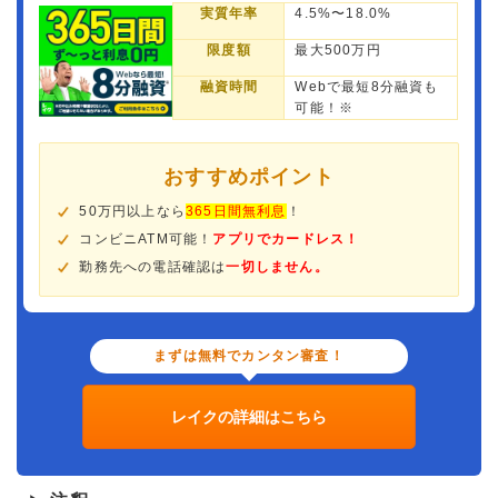
実質年率
4.5%〜18.0%
限度額
最大500万円
融資時間
Webで最短8分融資も
可能！※
おすすめポイント
50万円以上なら
365日間無利息
！
コンビニATM可能！
アプリでカードレス！
勤務先への電話確認は
一切しません。
まずは無料でカンタン審査！
レイクの詳細はこちら