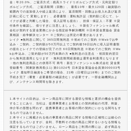
金：年20.0%、ご返済方式：残高スライドリボルビング方式・元利定額リ
ボルビング方式、 ご返済期間（回数）、 最長10年・最大120回（融資額の
範囲内での追加借入や繰上返済により、返済期間・回数はお借入れ及び返済
計画に応じて 変動します）、必要書類：運転免許証（契約額に応じて、レ
イクが必要と判断した場合、 収入証明も提出）、担保・保証人：不要 ※貸
付条件を確認し、借りすぎに注意しましょう。 ※新生フィナンシャル株式
会社が契約する貸金業務にかかる指定紛争解決機関 ※日本貸金業協会 貸金
業相談・紛争解決センター ※ご契約には所定の審査があります。
レイク ■無利息に関して 365日間無利息 ※初めてのご契約 ※Webでお申
込み・ご契約、ご契約額が50万円以上でご契約後59日以内に収入証明書類
の提出とレイクでの登録が完了の方 60日間無利息 ※初めてのご契約 ※We
bお申込み、ご契約額が50万円未満の方 ■無利息の注意点 ・初回契約翌日
から無利息適用となります ・無利息期間経過後は通常金利適用となります
・他の無利息商品との併用不可 商号：新生フィナンシャル株式会社 貸金業
登録番号：関東財務局長(11) 第01024号 日本貸金業協会会員第000003号
レイク 最短即日融資をご希望の場合、21時（日曜日は18時）までのご契約
手続き完了（審査・必要書類の確認含む）が必要です。一部金融機関およ
び、メンテナンス時間等を除きます。
1.本サイトの目的は、ローン商品等に関する適切な情報と選択の機会を提供
することにあり、当社は、提携事業者とお客様との契約締結の代理、斡旋、
仲介等の形態を問わず、提携事業者とお客様の間の契約にいかなる関与もす
るものではありません。
2.本サイトに掲載される他の事業者の商品に関する情報の正確性には細心の
注意を払っていますが、金利、手数料その他の商品に関するいかなる情報も
保証するものではございません。ローン商品をご利用の際には、必ず商品を