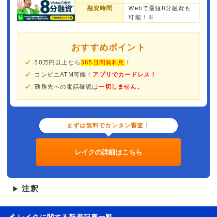
融資時間
Webで最短8分融資も
可能！※
おすすめポイント
50万円以上なら
365日間無利息
！
コンビニATM可能！
アプリでカードレス！
勤務先への電話確認は
一切しません。
まずは無料でカンタン審査！
レイクの詳細はこちら
注釈
▶
レイクに関する新着記事一覧