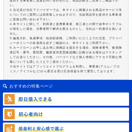
提供する事業者に直接お問い合わせの上、商品詳細をご自身でご確認下さ
い。
3.当社及び当社アドバイザーでは、本サイトに掲載される商品やサービス等
についてのご質問には回答致しかねますので、当該商品等を提供する事業者
に直接お問い合わせ下さい。
4.本サイトに関して、利用者と提携事業者、第三者との間で紛争やトラブル
が発生した場合、当事者間で解決を図るものとし、当社は一切責任を負いま
せん。
5.編集方針、免責事項・知的財産権、ご利用いただく上での注意、プライバ
シーポリシーの各規程を必ずご確認の上、本サイトをご利用下さい。
6.カードローンお申し込み時に保険証を提出する場合、保険者番号、被保険
者記号・番号、通院歴、臓器提供意思確認欄に記載がある場合はマスキング
してお送りください。その他、バーコードなど個人情報にアクセス可能な情
報についても隠したうえでご提出ください。
※当サイトではアフィリエイトプログラムを利用し、事業者(アコム／プロ
ミス／アイフルなど)から委託を受け広告収益を得て運営しております。
おすすめの特集ページ