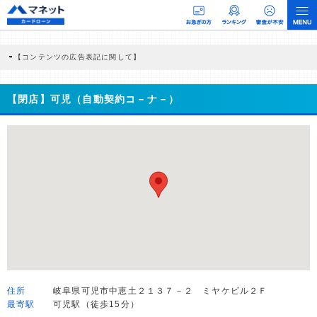
【コンテンツの広告表記に関して】
本コンテンツには、紹介している商品・商材の広告（リンク）を含む場合がありま
す。 これらの広告を経由して読者が企業ホームページを訪れ、成約が発生すると弊
社に対して企業から紹介報酬が支払われるという収益モデルです。 ただし、特定の
【閉店】可児（自動契約コ－ナ－）
商品を根拠なくPRするものではなく、当編集部の調査／ユーザーへの口コミ収集な
どに基づき、公平性を担保した情報提供を行っています。
>提携企業一覧
住所
岐阜県可児市中恵土２１３７－２ ミヤケビル２Ｆ
最寄駅
可児駅（徒歩15分）