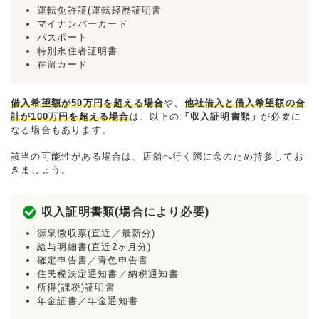
運転免許証(運転経歴証明書
マイナンバーカード
パスポート
特別永住者証明書
在留カード
借入希望額が50万円を超える場合
や、
他社借入と借入希望額の合
計が100万円を超える場合
は、以下の
「収入証明書類」
が必要に
なる場合もあります。
該当の可能性がある場合は、店舗へ行く際に念のため持参してお
きましょう。
収入証明書類(場合により必要)
源泉徴収票(直近／最新分)
給与明細書(直近2ヶ月分)
確定申告書／青色申告書
住民税決定通知書／納税通知書
所得(課税)証明書
年金証書／年金通知書