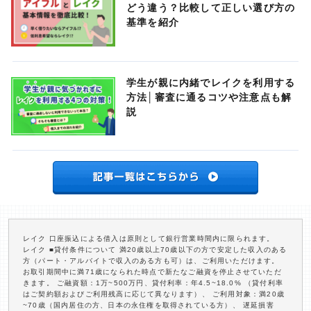
どう違う？比較して正しい選び方の
基準を紹介
学生が親に内緒でレイクを利用する
方法│審査に通るコツや注意点も解
説
レイク 口座振込による借入は原則として銀行営業時間内に限られます。
レイク ■貸付条件について 満20歳以上70歳以下の方で安定した収入のある
方（パート・アルバイトで収入のある方も可）は、ご利用いただけます。
お取引期間中に満71歳になられた時点で新たなご融資を停止させていただ
きます。 ご融資額：1万~500万円、貸付利率：年4.5~18.0% （貸付利率
はご契約額およびご利用残高に応じて異なります）、 ご利用対象：満20歳
~70歳（国内居住の方、日本の永住権を取得されている方）、 遅延損害