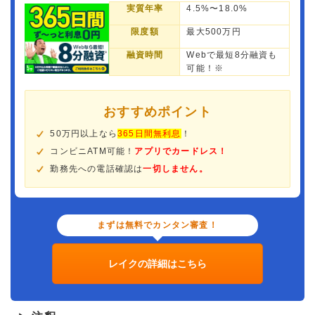
実質年率
4.5%〜18.0%
限度額
最大500万円
融資時間
Webで最短8分融資も
可能！※
おすすめポイント
50万円以上なら
365日間無利息
！
コンビニATM可能！
アプリでカードレス！
勤務先への電話確認は
一切しません。
まずは無料でカンタン審査！
レイクの詳細はこちら