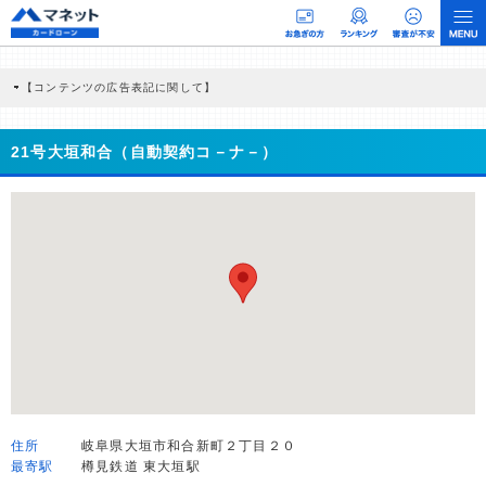
【コンテンツの広告表記に関して】
本コンテンツには、紹介している商品・商材の広告（リンク）を含む場合がありま
す。 これらの広告を経由して読者が企業ホームページを訪れ、成約が発生すると弊
社に対して企業から紹介報酬が支払われるという収益モデルです。 ただし、特定の
21号大垣和合（自動契約コ－ナ－）
商品を根拠なくPRするものではなく、当編集部の調査／ユーザーへの口コミ収集な
どに基づき、公平性を担保した情報提供を行っています。
>提携企業一覧
住所
岐阜県大垣市和合新町２丁目２０
最寄駅
樽見鉄道 東大垣駅