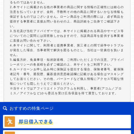
るものではありません。
2.本サイトに掲載される他の事業者の商品に関する情報の正確性には細心の
注意を払っていますが、金利、手数料その他の商品に関するいかなる情報も
保証するものではございません。ローン商品をご利用の際には、必ず商品を
提供する事業者に直接お問い合わせの上、商品詳細をご自身でご確認下さ
い。
3.当社及び当社アドバイザーでは、本サイトに掲載される商品やサービス等
についてのご質問には回答致しかねますので、当該商品等を提供する事業者
に直接お問い合わせ下さい。
4.本サイトに関して、利用者と提携事業者、第三者との間で紛争やトラブル
が発生した場合、当事者間で解決を図るものとし、当社は一切責任を負いま
せん。
5.編集方針、免責事項・知的財産権、ご利用いただく上での注意、プライバ
シーポリシーの各規程を必ずご確認の上、本サイトをご利用下さい。
6.カードローンお申し込み時に保険証を提出する場合、保険者番号、被保険
者記号・番号、通院歴、臓器提供意思確認欄に記載がある場合はマスキング
してお送りください。その他、バーコードなど個人情報にアクセス可能な情
報についても隠したうえでご提出ください。
※当サイトではアフィリエイトプログラムを利用し、事業者(アコム／プロ
ミス／アイフルなど)から委託を受け広告収益を得て運営しております。
おすすめの特集ページ