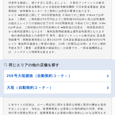
付条件を確認し、借りすぎに注意しましょう。 ※新生フィナンシャル株式
会社が契約する貸金業務にかかる指定紛争解決機関 ※日本貸金業協会 貸金
業相談・紛争解決センター ※ご契約には所定の審査があります。
レイク ■無利息に関して 365日間無利息 ※初めてのご契約 ※Webでお申
込み・ご契約、ご契約額が50万円以上でご契約後59日以内に収入証明書類
の提出とレイクでの登録が完了の方 60日間無利息 ※初めてのご契約 ※We
bお申込み、ご契約額が50万円未満の方 ■無利息の注意点 ・初回契約翌日
から無利息適用となります ・無利息期間経過後は通常金利適用となります
・他の無利息商品との併用不可 商号：新生フィナンシャル株式会社 貸金業
登録番号：関東財務局長(11) 第01024号 日本貸金業協会会員第000003号
レイク 最短即日融資をご希望の場合、21時（日曜日は18時）までのご契約
手続き完了（審査・必要書類の確認含む）が必要です。一部金融機関およ
び、メンテナンス時間等を除きます。
同じエリアの他の店舗を探す
258号大垣築捨（自動契約コ－ナ－）
大垣（自動契約コ－ナ－）
1.本サイトの目的は、ローン商品等に関する適切な情報と選択の機会を提供
することにあり、当社は、提携事業者とお客様との契約締結の代理、斡旋、
仲介等の形態を問わず、提携事業者とお客様の間の契約にいかなる関与もす