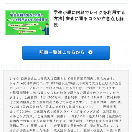
学生が親に内緒でレイクを利用する
方法│審査に通るコツや注意点も解
説
レイク 口座振込による借入は原則として銀行営業時間内に限られます。
レイク ■貸付条件について 満20歳以上70歳以下の方で安定した収入のある
方（パート・アルバイトで収入のある方も可）は、ご利用いただけます。
お取引期間中に満71歳になられた時点で新たなご融資を停止させていただ
きます。 ご融資額：1万~500万円、貸付利率：年4.5~18.0% （貸付利率
はご契約額およびご利用残高に応じて異なります）、 ご利用対象：満20歳
~70歳（国内居住の方、日本の永住権を取得されている方）、 遅延損害
金：年20.0%、ご返済方式：残高スライドリボルビング方式・元利定額リ
ボルビング方式、 ご返済期間（回数）、 最長10年・最大120回（融資額の
範囲内での追加借入や繰上返済により、返済期間・回数はお借入れ及び返済
計画に応じて 変動します）、必要書類：運転免許証（契約額に応じて、レ
イクが必要と判断した場合、 収入証明も提出）、担保・保証人：不要 ※貸