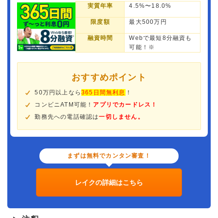
実質年率
4.5%〜18.0%
限度額
最大500万円
融資時間
Webで最短8分融資も
可能！※
おすすめポイント
50万円以上なら
365日間無利息
！
コンビニATM可能！
アプリでカードレス！
勤務先への電話確認は
一切しません。
まずは無料でカンタン審査！
レイクの詳細はこちら