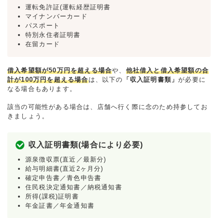
運転免許証(運転経歴証明書
マイナンバーカード
パスポート
特別永住者証明書
在留カード
借入希望額が50万円を超える場合
や、
他社借入と借入希望額の合
計が100万円を超える場合
は、以下の
「収入証明書類」
が必要に
なる場合もあります。
該当の可能性がある場合は、店舗へ行く際に念のため持参してお
きましょう。
収入証明書類(場合により必要)
源泉徴収票(直近／最新分)
給与明細書(直近2ヶ月分)
確定申告書／青色申告書
住民税決定通知書／納税通知書
所得(課税)証明書
年金証書／年金通知書