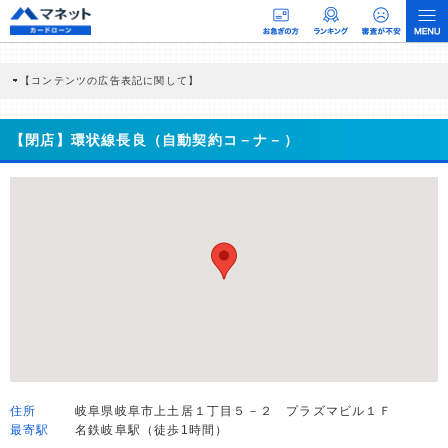
【コンテンツの広告表記に関して】
本コンテンツには、紹介している商品・商材の広告（リンク）を含む場合がありま
す。 これらの広告を経由して読者が企業ホームページを訪れ、成約が発生すると弊
社に対して企業から紹介報酬が支払われるという収益モデルです。 ただし、特定の
【閉店】環状線長良（自動契約コ－ナ－）
商品を根拠なくPRするものではなく、当編集部の調査／ユーザーへの口コミ収集な
どに基づき、公平性を担保した情報提供を行っています。
>提携企業一覧
住所
岐阜県岐阜市上土居１丁目５－２ プラズマビル１Ｆ
最寄駅
名鉄岐阜駅（徒歩1時間）