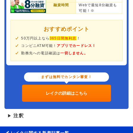
融資時間
Webで最短8分融資も
可能！※
おすすめポイント
50万円以上なら
365日間無利息
！
コンビニATM可能！
アプリでカードレス！
勤務先への電話確認は
一切しません。
まずは無料でカンタン審査！
レイクの詳細はこちら
注釈
▶
レイクに関する新着記事一覧