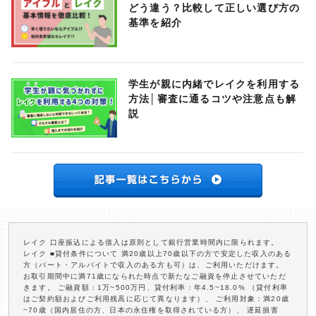
どう違う？比較して正しい選び方の
基準を紹介
学生が親に内緒でレイクを利用する
方法│審査に通るコツや注意点も解
説
レイク 口座振込による借入は原則として銀行営業時間内に限られます。
レイク ■貸付条件について 満20歳以上70歳以下の方で安定した収入のある
方（パート・アルバイトで収入のある方も可）は、ご利用いただけます。
お取引期間中に満71歳になられた時点で新たなご融資を停止させていただ
きます。 ご融資額：1万~500万円、貸付利率：年4.5~18.0% （貸付利率
はご契約額およびご利用残高に応じて異なります）、 ご利用対象：満20歳
~70歳（国内居住の方、日本の永住権を取得されている方）、 遅延損害