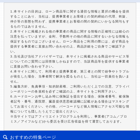
1.本サイトの目的は、ローン商品等に関する適切な情報と選択の機会を提供
することにあり、当社は、提携事業者とお客様との契約締結の代理、斡旋、
仲介等の形態を問わず、提携事業者とお客様の間の契約にいかなる関与もす
るものではありません。
2.本サイトに掲載される他の事業者の商品に関する情報の正確性には細心の
注意を払っていますが、金利、手数料その他の商品に関するいかなる情報も
保証するものではございません。ローン商品をご利用の際には、必ず商品を
提供する事業者に直接お問い合わせの上、商品詳細をご自身でご確認下さ
い。
3.当社及び当社アドバイザーでは、本サイトに掲載される商品やサービス等
についてのご質問には回答致しかねますので、当該商品等を提供する事業者
に直接お問い合わせ下さい。
4.本サイトに関して、利用者と提携事業者、第三者との間で紛争やトラブル
が発生した場合、当事者間で解決を図るものとし、当社は一切責任を負いま
せん。
5.編集方針、免責事項・知的財産権、ご利用いただく上での注意、プライバ
シーポリシーの各規程を必ずご確認の上、本サイトをご利用下さい。
6.カードローンお申し込み時に保険証を提出する場合、保険者番号、被保険
者記号・番号、通院歴、臓器提供意思確認欄に記載がある場合はマスキング
してお送りください。その他、バーコードなど個人情報にアクセス可能な情
報についても隠したうえでご提出ください。
※当サイトではアフィリエイトプログラムを利用し、事業者(アコム／プロ
ミス／アイフルなど)から委託を受け広告収益を得て運営しております。
おすすめの特集ページ