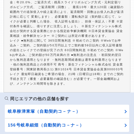
金：年20.0%、ご返済方式：残高スライドリボルビング方式・元利定額リ
ボルビング方式、 ご返済期間（回数）、 最長10年・最大120回（融資額の
範囲内での追加借入や繰上返済により、返済期間・回数はお借入れ及び返済
計画に応じて 変動します）、必要書類：運転免許証（契約額に応じて、レ
イクが必要と判断した場合、 収入証明も提出）、担保・保証人：不要 ※貸
付条件を確認し、借りすぎに注意しましょう。 ※新生フィナンシャル株式
会社が契約する貸金業務にかかる指定紛争解決機関 ※日本貸金業協会 貸金
業相談・紛争解決センター ※ご契約には所定の審査があります。
レイク ■無利息に関して 365日間無利息 ※初めてのご契約 ※Webでお申
込み・ご契約、ご契約額が50万円以上でご契約後59日以内に収入証明書類
の提出とレイクでの登録が完了の方 60日間無利息 ※初めてのご契約 ※We
bお申込み、ご契約額が50万円未満の方 ■無利息の注意点 ・初回契約翌日
から無利息適用となります ・無利息期間経過後は通常金利適用となります
・他の無利息商品との併用不可 商号：新生フィナンシャル株式会社 貸金業
登録番号：関東財務局長(11) 第01024号 日本貸金業協会会員第000003号
レイク 最短即日融資をご希望の場合、21時（日曜日は18時）までのご契約
手続き完了（審査・必要書類の確認含む）が必要です。一部金融機関およ
び、メンテナンス時間等を除きます。
同じエリアの他の店舗を探す
岐阜柳津東塚（自動契約コ－ナ－）
156号岐阜細畑（自動契約コ－ナ－）