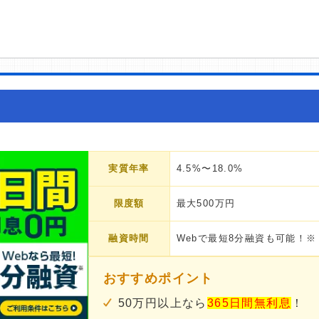
実質年率
4.5%〜18.0%
限度額
最大500万円
融資時間
Webで最短8分融資も可能！※
おすすめポイント
50万円以上なら
365日間無利息
！