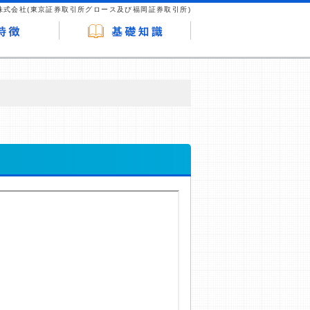
株式会社(東京証券取引所グロース及び福岡証券取引所)
が企業ホームページを訪れ、成約が発生する
はなく、当編集部の調査／ユーザーへの口コ