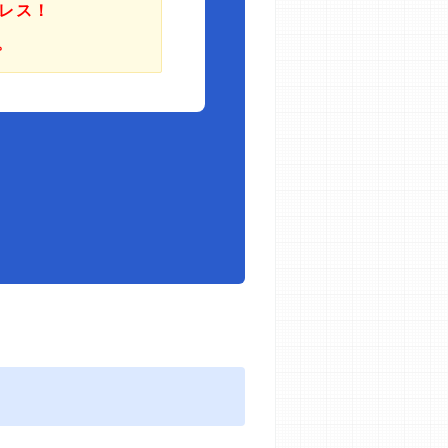
レス！
。