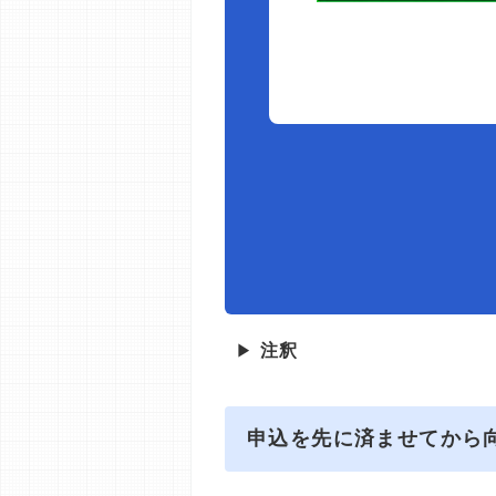
▶
注釈
申込を先に済ませてから