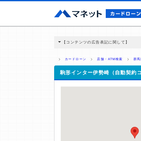
【コンテンツの広告表記に関して】
本コンテンツには、紹介している商品・商材
と弊社に対して企業から紹介報酬が支払われ
カードローン
店舗・ATM検索
群馬
ミ収集などに基づき、公平性を担保した情
>提携企業一覧
駒形インター伊勢崎（自動契約