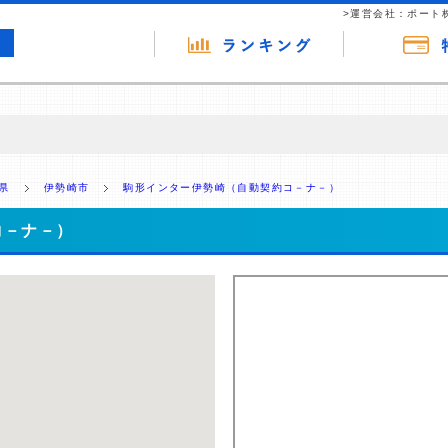
>運営会社：ポート
の広告（リンク）を含む場合があります。 これらの広告を経由して読者
るという収益モデルです。 ただし、特定の商品を根拠なくPRするもので
県
伊勢崎市
駒形インター伊勢崎（自動契約コ－ナ－）
報提供を行っています。
コ－ナ－）