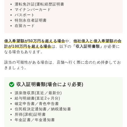
運転免許証(運転経歴証明書
マイナンバーカード
パスポート
特別永住者証明書
在留カード
借入希望額が50万円を超える場合
や、
他社借入と借入希望額の合
計が100万円を超える場合
は、以下の
「収入証明書類」
が必要に
なる場合もあります。
該当の可能性がある場合は、店舗へ行く際に念のため持参してお
きましょう。
収入証明書類(場合により必要)
源泉徴収票(直近／最新分)
給与明細書(直近2ヶ月分)
確定申告書／青色申告書
住民税決定通知書／納税通知書
所得(課税)証明書
年金証書／年金通知書