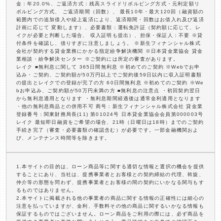
金：年20.0%、ご返済方式：残高スライドリボルビング方式・元利定額リ
ボルビング方式、 ご返済期間（回数）、 最長10年・最大120回（融資額の
範囲内での追加借入や繰上返済により、返済期間・回数はお借入れ及び返済
計画に応じて 変動します）、必要書類：運転免許証（契約額に応じて、レ
イクが必要と判断した場合、 収入証明も提出）、担保・保証人：不要 ※貸
付条件を確認し、借りすぎに注意しましょう。 ※新生フィナンシャル株式
会社が契約する貸金業務にかかる指定紛争解決機関 ※日本貸金業協会 貸金
業相談・紛争解決センター ※ご契約には所定の審査があります。
レイク ■無利息に関して 365日間無利息 ※初めてのご契約 ※Webでお申
込み・ご契約、ご契約額が50万円以上でご契約後59日以内に収入証明書類
の提出とレイクでの登録が完了の方 60日間無利息 ※初めてのご契約 ※We
bお申込み、ご契約額が50万円未満の方 ■無利息の注意点 ・初回契約翌日
から無利息適用となります ・無利息期間経過後は通常金利適用となります
・他の無利息商品との併用不可 商号：新生フィナンシャル株式会社 貸金業
登録番号：関東財務局長(11) 第01024号 日本貸金業協会会員第000003号
レイク 最短即日融資をご希望の場合、21時（日曜日は18時）までのご契約
手続き完了（審査・必要書類の確認含む）が必要です。一部金融機関およ
び、メンテナンス時間等を除きます。
1.本サイトの目的は、ローン商品等に関する適切な情報と選択の機会を提供
することにあり、当社は、提携事業者とお客様との契約締結の代理、斡旋、
仲介等の形態を問わず、提携事業者とお客様の間の契約にいかなる関与もす
るものではありません。
2.本サイトに掲載される他の事業者の商品に関する情報の正確性には細心の
注意を払っていますが、金利、手数料その他の商品に関するいかなる情報も
保証するものではございません。ローン商品をご利用の際には、必ず商品を