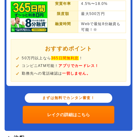
実質年率
4.5%〜18.0%
限度額
最大500万円
融資時間
Webで最短8分融資も
可能！※
おすすめポイント
50万円以上なら
365日間無利息
！
コンビニATM可能！
アプリでカードレス！
勤務先への電話確認は
一切しません。
まずは無料でカンタン審査！
レイクの詳細はこちら