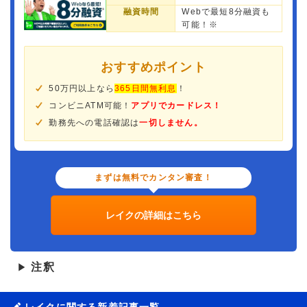
融資時間
Webで最短8分融資も
可能！※
おすすめポイント
50万円以上なら
365日間無利息
！
コンビニATM可能！
アプリでカードレス！
勤務先への電話確認は
一切しません。
まずは無料でカンタン審査！
レイクの詳細はこちら
注釈
▶
レイクに関する新着記事一覧