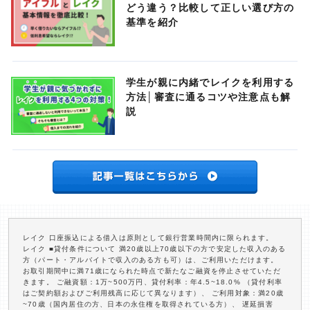
どう違う？比較して正しい選び方の
基準を紹介
学生が親に内緒でレイクを利用する
方法│審査に通るコツや注意点も解
説
レイク 口座振込による借入は原則として銀行営業時間内に限られます。
レイク ■貸付条件について 満20歳以上70歳以下の方で安定した収入のある
方（パート・アルバイトで収入のある方も可）は、ご利用いただけます。
お取引期間中に満71歳になられた時点で新たなご融資を停止させていただ
きます。 ご融資額：1万~500万円、貸付利率：年4.5~18.0% （貸付利率
はご契約額およびご利用残高に応じて異なります）、 ご利用対象：満20歳
~70歳（国内居住の方、日本の永住権を取得されている方）、 遅延損害