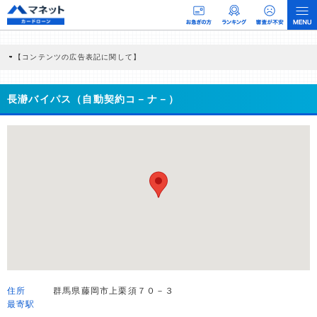
【コンテンツの広告表記に関して】
本コンテンツには、紹介している商品・商材の広告（リンク）を含む場合がありま
す。 これらの広告を経由して読者が企業ホームページを訪れ、成約が発生すると弊
社に対して企業から紹介報酬が支払われるという収益モデルです。 ただし、特定の
長瀞バイパス（自動契約コ－ナ－）
商品を根拠なくPRするものではなく、当編集部の調査／ユーザーへの口コミ収集な
どに基づき、公平性を担保した情報提供を行っています。
>提携企業一覧
住所
群馬県藤岡市上栗須７０－３
最寄駅