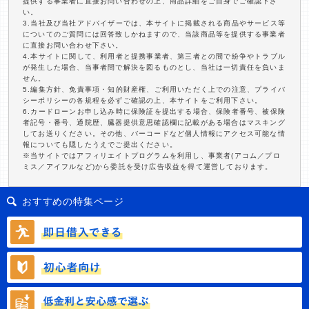
提供する事業者に直接お問い合わせの上、商品詳細をご自身でご確認下さ
い。
3.当社及び当社アドバイザーでは、本サイトに掲載される商品やサービス等
についてのご質問には回答致しかねますので、当該商品等を提供する事業者
に直接お問い合わせ下さい。
4.本サイトに関して、利用者と提携事業者、第三者との間で紛争やトラブル
が発生した場合、当事者間で解決を図るものとし、当社は一切責任を負いま
せん。
5.編集方針、免責事項・知的財産権、ご利用いただく上での注意、プライバ
シーポリシーの各規程を必ずご確認の上、本サイトをご利用下さい。
6.カードローンお申し込み時に保険証を提出する場合、保険者番号、被保険
者記号・番号、通院歴、臓器提供意思確認欄に記載がある場合はマスキング
してお送りください。その他、バーコードなど個人情報にアクセス可能な情
報についても隠したうえでご提出ください。
※当サイトではアフィリエイトプログラムを利用し、事業者(アコム／プロ
ミス／アイフルなど)から委託を受け広告収益を得て運営しております。
おすすめの特集ページ