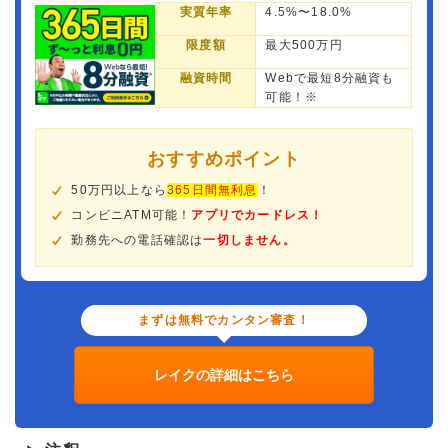
実質年率
4.5%〜18.0%
限度額
最大500万円
融資時間
Webで最短8分融資も
可能！※
おすすめポイント
50万円以上なら
365日間無利息
！
コンビニATM可能！
アプリでカードレス！
勤務先への電話確認は
一切しません。
まずは無料でカンタン審査！
レイクの詳細はこちら