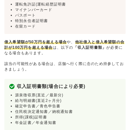
運転免許証(運転経歴証明書
マイナンバーカード
パスポート
特別永住者証明書
在留カード
借入希望額が50万円を超える場合
や、
他社借入と借入希望額の合
計が100万円を超える場合
は、以下の
「収入証明書類」
が必要に
なる場合もあります。
該当の可能性がある場合は、店舗へ行く際に念のため持参してお
きましょう。
収入証明書類(場合により必要)
源泉徴収票(直近／最新分)
給与明細書(直近2ヶ月分)
確定申告書／青色申告書
住民税決定通知書／納税通知書
所得(課税)証明書
年金証書／年金通知書