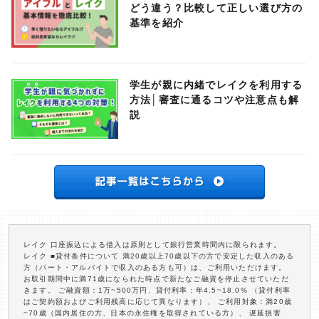
どう違う？比較して正しい選び方の
基準を紹介
学生が親に内緒でレイクを利用する
方法│審査に通るコツや注意点も解
説
レイク 口座振込による借入は原則として銀行営業時間内に限られます。
レイク ■貸付条件について 満20歳以上70歳以下の方で安定した収入のある
方（パート・アルバイトで収入のある方も可）は、ご利用いただけます。
お取引期間中に満71歳になられた時点で新たなご融資を停止させていただ
きます。 ご融資額：1万~500万円、貸付利率：年4.5~18.0% （貸付利率
はご契約額およびご利用残高に応じて異なります）、 ご利用対象：満20歳
~70歳（国内居住の方、日本の永住権を取得されている方）、 遅延損害