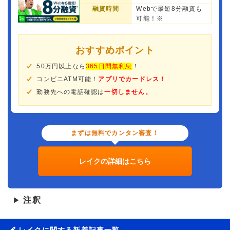
融資時間
Webで最短8分融資も
可能！※
おすすめポイント
50万円以上なら
365日間無利息
！
コンビニATM可能！
アプリでカードレス！
勤務先への電話確認は
一切しません。
まずは無料でカンタン審査！
レイクの詳細はこちら
注釈
▶
レイクに関する新着記事一覧