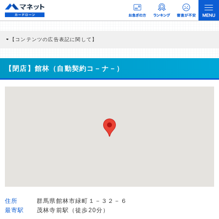
【コンテンツの広告表記に関して】
本コンテンツには、紹介している商品・商材の広告（リンク）を含む場合がありま
す。 これらの広告を経由して読者が企業ホームページを訪れ、成約が発生すると弊
社に対して企業から紹介報酬が支払われるという収益モデルです。 ただし、特定の
【閉店】館林（自動契約コ－ナ－）
商品を根拠なくPRするものではなく、当編集部の調査／ユーザーへの口コミ収集な
どに基づき、公平性を担保した情報提供を行っています。
>提携企業一覧
住所
群馬県館林市緑町１－３２－６
最寄駅
茂林寺前駅（徒歩20分）