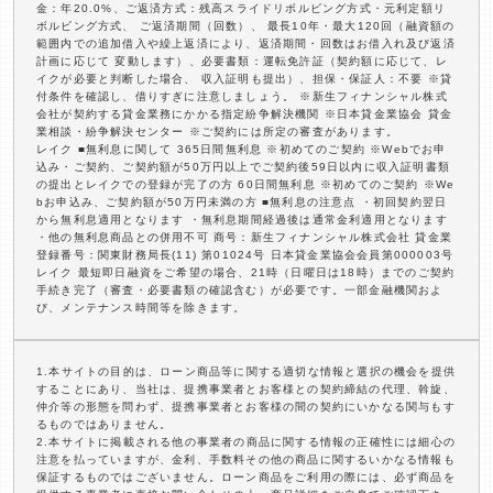
金：年20.0%、ご返済方式：残高スライドリボルビング方式・元利定額リ
ボルビング方式、 ご返済期間（回数）、 最長10年・最大120回（融資額の
範囲内での追加借入や繰上返済により、返済期間・回数はお借入れ及び返済
計画に応じて 変動します）、必要書類：運転免許証（契約額に応じて、レ
イクが必要と判断した場合、 収入証明も提出）、担保・保証人：不要 ※貸
付条件を確認し、借りすぎに注意しましょう。 ※新生フィナンシャル株式
会社が契約する貸金業務にかかる指定紛争解決機関 ※日本貸金業協会 貸金
業相談・紛争解決センター ※ご契約には所定の審査があります。
レイク ■無利息に関して 365日間無利息 ※初めてのご契約 ※Webでお申
込み・ご契約、ご契約額が50万円以上でご契約後59日以内に収入証明書類
の提出とレイクでの登録が完了の方 60日間無利息 ※初めてのご契約 ※We
bお申込み、ご契約額が50万円未満の方 ■無利息の注意点 ・初回契約翌日
から無利息適用となります ・無利息期間経過後は通常金利適用となります
・他の無利息商品との併用不可 商号：新生フィナンシャル株式会社 貸金業
登録番号：関東財務局長(11) 第01024号 日本貸金業協会会員第000003号
レイク 最短即日融資をご希望の場合、21時（日曜日は18時）までのご契約
手続き完了（審査・必要書類の確認含む）が必要です。一部金融機関およ
び、メンテナンス時間等を除きます。
1.本サイトの目的は、ローン商品等に関する適切な情報と選択の機会を提供
することにあり、当社は、提携事業者とお客様との契約締結の代理、斡旋、
仲介等の形態を問わず、提携事業者とお客様の間の契約にいかなる関与もす
るものではありません。
2.本サイトに掲載される他の事業者の商品に関する情報の正確性には細心の
注意を払っていますが、金利、手数料その他の商品に関するいかなる情報も
保証するものではございません。ローン商品をご利用の際には、必ず商品を