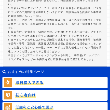
提供する事業者に直接お問い合わせの上、商品詳細をご自身でご確認下さ
い。
3.当社及び当社アドバイザーでは、本サイトに掲載される商品やサービス等
についてのご質問には回答致しかねますので、当該商品等を提供する事業者
に直接お問い合わせ下さい。
4.本サイトに関して、利用者と提携事業者、第三者との間で紛争やトラブル
が発生した場合、当事者間で解決を図るものとし、当社は一切責任を負いま
せん。
5.編集方針、免責事項・知的財産権、ご利用いただく上での注意、プライバ
シーポリシーの各規程を必ずご確認の上、本サイトをご利用下さい。
6.カードローンお申し込み時に保険証を提出する場合、保険者番号、被保険
者記号・番号、通院歴、臓器提供意思確認欄に記載がある場合はマスキング
してお送りください。その他、バーコードなど個人情報にアクセス可能な情
報についても隠したうえでご提出ください。
※当サイトではアフィリエイトプログラムを利用し、事業者(アコム／プロ
ミス／アイフルなど)から委託を受け広告収益を得て運営しております。
おすすめの特集ページ