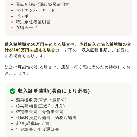
運転免許証(運転経歴証明書
マイナンバーカード
パスポート
特別永住者証明書
在留カード
借入希望額が50万円を超える場合
や、
他社借入と借入希望額の合
計が100万円を超える場合
は、以下の
「収入証明書類」
が必要に
なる場合もあります。
該当の可能性がある場合は、店舗へ行く際に念のため持参してお
きましょう。
収入証明書類(場合により必要)
源泉徴収票(直近／最新分)
給与明細書(直近2ヶ月分)
確定申告書／青色申告書
住民税決定通知書／納税通知書
所得(課税)証明書
年金証書／年金通知書