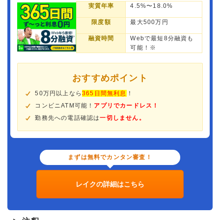
実質年率
4.5%〜18.0%
限度額
最大500万円
融資時間
Webで最短8分融資も
可能！※
おすすめポイント
50万円以上なら
365日間無利息
！
コンビニATM可能！
アプリでカードレス！
勤務先への電話確認は
一切しません。
まずは無料でカンタン審査！
レイクの詳細はこちら