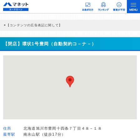
【コンテンツの広告表記に関して】
本コンテンツには、紹介している商品・商材の広告（リンク）を含む場合がありま
す。 これらの広告を経由して読者が企業ホームページを訪れ、成約が発生すると弊
社に対して企業から紹介報酬が支払われるという収益モデルです。 ただし、特定の
【閉店】環状1号豊岡（自動契約コ－ナ－）
商品を根拠なくPRするものではなく、当編集部の調査／ユーザーへの口コミ収集な
どに基づき、公平性を担保した情報提供を行っています。
>提携企業一覧
住所
北海道旭川市豊岡十四条７丁目４８－１８
最寄駅
南永山駅（徒歩17分）