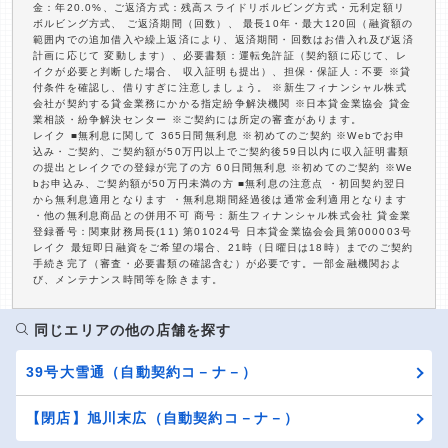
金：年20.0%、ご返済方式：残高スライドリボルビング方式・元利定額リ
ボルビング方式、 ご返済期間（回数）、 最長10年・最大120回（融資額の
範囲内での追加借入や繰上返済により、返済期間・回数はお借入れ及び返済
計画に応じて 変動します）、必要書類：運転免許証（契約額に応じて、レ
イクが必要と判断した場合、 収入証明も提出）、担保・保証人：不要 ※貸
付条件を確認し、借りすぎに注意しましょう。 ※新生フィナンシャル株式
会社が契約する貸金業務にかかる指定紛争解決機関 ※日本貸金業協会 貸金
業相談・紛争解決センター ※ご契約には所定の審査があります。
レイク ■無利息に関して 365日間無利息 ※初めてのご契約 ※Webでお申
込み・ご契約、ご契約額が50万円以上でご契約後59日以内に収入証明書類
の提出とレイクでの登録が完了の方 60日間無利息 ※初めてのご契約 ※We
bお申込み、ご契約額が50万円未満の方 ■無利息の注意点 ・初回契約翌日
から無利息適用となります ・無利息期間経過後は通常金利適用となります
・他の無利息商品との併用不可 商号：新生フィナンシャル株式会社 貸金業
登録番号：関東財務局長(11) 第01024号 日本貸金業協会会員第000003号
レイク 最短即日融資をご希望の場合、21時（日曜日は18時）までのご契約
手続き完了（審査・必要書類の確認含む）が必要です。一部金融機関およ
び、メンテナンス時間等を除きます。
同じエリアの他の店舗を探す
39号大雪通（自動契約コ－ナ－）
【閉店】旭川末広（自動契約コ－ナ－）