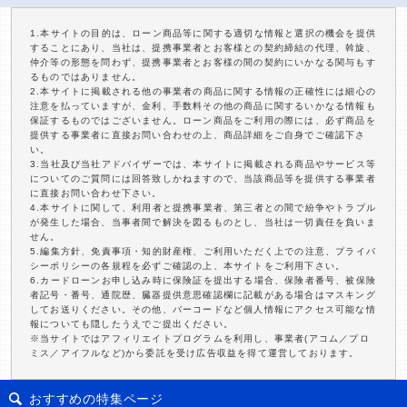
1.本サイトの目的は、ローン商品等に関する適切な情報と選択の機会を提供
することにあり、当社は、提携事業者とお客様との契約締結の代理、斡旋、
仲介等の形態を問わず、提携事業者とお客様の間の契約にいかなる関与もす
るものではありません。
2.本サイトに掲載される他の事業者の商品に関する情報の正確性には細心の
注意を払っていますが、金利、手数料その他の商品に関するいかなる情報も
保証するものではございません。ローン商品をご利用の際には、必ず商品を
提供する事業者に直接お問い合わせの上、商品詳細をご自身でご確認下さ
い。
3.当社及び当社アドバイザーでは、本サイトに掲載される商品やサービス等
についてのご質問には回答致しかねますので、当該商品等を提供する事業者
に直接お問い合わせ下さい。
4.本サイトに関して、利用者と提携事業者、第三者との間で紛争やトラブル
が発生した場合、当事者間で解決を図るものとし、当社は一切責任を負いま
せん。
5.編集方針、免責事項・知的財産権、ご利用いただく上での注意、プライバ
シーポリシーの各規程を必ずご確認の上、本サイトをご利用下さい。
6.カードローンお申し込み時に保険証を提出する場合、保険者番号、被保険
者記号・番号、通院歴、臓器提供意思確認欄に記載がある場合はマスキング
してお送りください。その他、バーコードなど個人情報にアクセス可能な情
報についても隠したうえでご提出ください。
※当サイトではアフィリエイトプログラムを利用し、事業者(アコム／プロ
ミス／アイフルなど)から委託を受け広告収益を得て運営しております。
おすすめの特集ページ