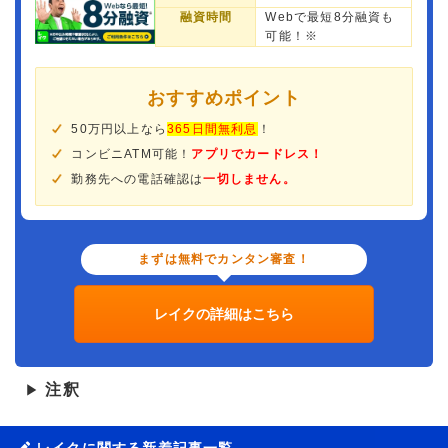
融資時間
Webで最短8分融資も
可能！※
おすすめポイント
50万円以上なら
365日間無利息
！
コンビニATM可能！
アプリでカードレス！
勤務先への電話確認は
一切しません。
まずは無料でカンタン審査！
レイクの詳細はこちら
注釈
▶
レイクに関する新着記事一覧