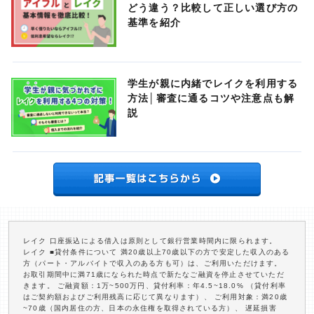
どう違う？比較して正しい選び方の
基準を紹介
学生が親に内緒でレイクを利用する
方法│審査に通るコツや注意点も解
説
レイク 口座振込による借入は原則として銀行営業時間内に限られます。
レイク ■貸付条件について 満20歳以上70歳以下の方で安定した収入のある
方（パート・アルバイトで収入のある方も可）は、ご利用いただけます。
お取引期間中に満71歳になられた時点で新たなご融資を停止させていただ
きます。 ご融資額：1万~500万円、貸付利率：年4.5~18.0% （貸付利率
はご契約額およびご利用残高に応じて異なります）、 ご利用対象：満20歳
~70歳（国内居住の方、日本の永住権を取得されている方）、 遅延損害