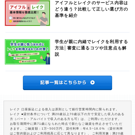
アイフルとレイクのサービス内容は
どう違う？比較して正しい選び方の
基準を紹介
学生が親に内緒でレイクを利用する
方法│審査に通るコツや注意点も解
説
レイク 口座振込による借入は原則として銀行営業時間内に限られます。
レイク ■貸付条件について 満20歳以上70歳以下の方で安定した収入のある
方（パート・アルバイトで収入のある方も可）は、ご利用いただけます。
お取引期間中に満71歳になられた時点で新たなご融資を停止させていただ
きます。 ご融資額：1万~500万円、貸付利率：年4.5~18.0% （貸付利率
はご契約額およびご利用残高に応じて異なります）、 ご利用対象：満20歳