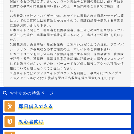
保証するものではございません。ローン商品をご利用の際には、必ず商品を
提供する事業者に直接お問い合わせの上、商品詳細をご自身でご確認下さ
い。
3.当社及び当社アドバイザーでは、本サイトに掲載される商品やサービス等
についてのご質問には回答致しかねますので、当該商品等を提供する事業者
に直接お問い合わせ下さい。
4.本サイトに関して、利用者と提携事業者、第三者との間で紛争やトラブル
が発生した場合、当事者間で解決を図るものとし、当社は一切責任を負いま
せん。
5.編集方針、免責事項・知的財産権、ご利用いただく上での注意、プライバ
シーポリシーの各規程を必ずご確認の上、本サイトをご利用下さい。
6.カードローンお申し込み時に保険証を提出する場合、保険者番号、被保険
者記号・番号、通院歴、臓器提供意思確認欄に記載がある場合はマスキング
してお送りください。その他、バーコードなど個人情報にアクセス可能な情
報についても隠したうえでご提出ください。
※当サイトではアフィリエイトプログラムを利用し、事業者(アコム／プロ
ミス／アイフルなど)から委託を受け広告収益を得て運営しております。
おすすめの特集ページ