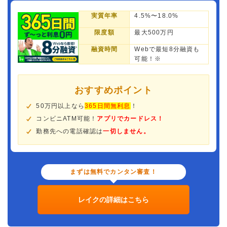
実質年率
4.5%〜18.0%
限度額
最大500万円
融資時間
Webで最短8分融資も
可能！※
おすすめポイント
50万円以上なら
365日間無利息
！
コンビニATM可能！
アプリでカードレス！
勤務先への電話確認は
一切しません。
まずは無料でカンタン審査！
レイクの詳細はこちら