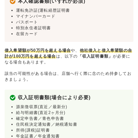
本人確認書類(いずれか必須)
運転免許証(運転経歴証明書
マイナンバーカード
パスポート
特別永住者証明書
在留カード
借入希望額が50万円を超える場合
や、
他社借入と借入希望額の合
計が100万円を超える場合
は、以下の
「収入証明書類」
が必要に
なる場合もあります。
該当の可能性がある場合は、店舗へ行く際に念のため持参してお
きましょう。
収入証明書類(場合により必要)
源泉徴収票(直近／最新分)
給与明細書(直近2ヶ月分)
確定申告書／青色申告書
住民税決定通知書／納税通知書
所得(課税)証明書
年金証書／年金通知書