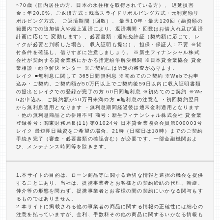
~70歳（国内居住の方、日本の永住権を取得されている方）、 遅延損害
金：年20.0%、ご返済方式：残高スライドリボルビング方式・元利定額リ
ボルビング方式、 ご返済期間（回数）、 最長10年・最大120回（融資額の
範囲内での追加借入や繰上返済により、返済期間・回数はお借入れ及び返済
計画に応じて 変動します）、必要書類：運転免許証（契約額に応じて、レ
イクが必要と判断した場合、 収入証明も提出）、担保・保証人：不要 ※貸
付条件を確認し、借りすぎに注意しましょう。 ※新生フィナンシャル株式
会社が契約する貸金業務にかかる指定紛争解決機関 ※日本貸金業協会 貸金
業相談・紛争解決センター ※ご契約には所定の審査があります。
レイク ■無利息に関して 365日間無利息 ※初めてのご契約 ※Webでお申
込み・ご契約、ご契約額が50万円以上でご契約後59日以内に収入証明書類
の提出とレイクでの登録が完了の方 60日間無利息 ※初めてのご契約 ※We
bお申込み、ご契約額が50万円未満の方 ■無利息の注意点 ・初回契約翌日
から無利息適用となります ・無利息期間経過後は通常金利適用となります
・他の無利息商品との併用不可 商号：新生フィナンシャル株式会社 貸金業
登録番号：関東財務局長(11) 第01024号 日本貸金業協会会員第000003号
レイク 最短即日融資をご希望の場合、21時（日曜日は18時）までのご契約
手続き完了（審査・必要書類の確認含む）が必要です。一部金融機関およ
び、メンテナンス時間等を除きます。
1.本サイトの目的は、ローン商品等に関する適切な情報と選択の機会を提供
することにあり、当社は、提携事業者とお客様との契約締結の代理、斡旋、
仲介等の形態を問わず、提携事業者とお客様の間の契約にいかなる関与もす
るものではありません。
2.本サイトに掲載される他の事業者の商品に関する情報の正確性には細心の
注意を払っていますが、金利、手数料その他の商品に関するいかなる情報も