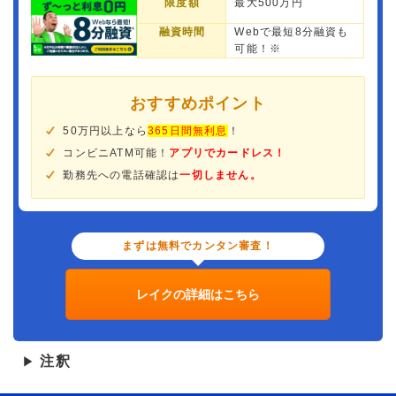
限度額
最大500万円
融資時間
Webで最短8分融資も
可能！※
おすすめポイント
50万円以上なら
365日間無利息
！
コンビニATM可能！
アプリでカードレス！
勤務先への電話確認は
一切しません。
まずは無料でカンタン審査！
レイクの詳細はこちら
注釈
▶