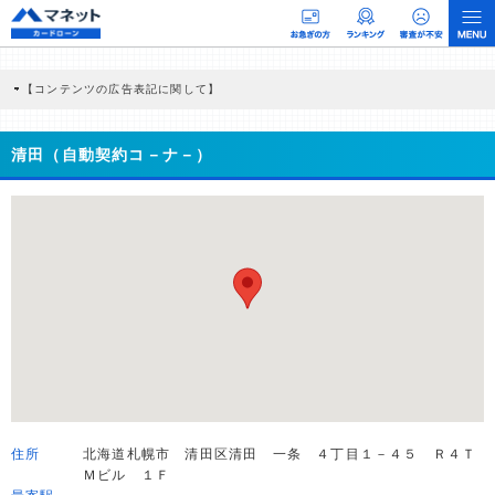
【コンテンツの広告表記に関して】
本コンテンツには、紹介している商品・商材の広告（リンク）を含む場合がありま
す。 これらの広告を経由して読者が企業ホームページを訪れ、成約が発生すると弊
社に対して企業から紹介報酬が支払われるという収益モデルです。 ただし、特定の
清田（自動契約コ－ナ－）
商品を根拠なくPRするものではなく、当編集部の調査／ユーザーへの口コミ収集な
どに基づき、公平性を担保した情報提供を行っています。
>提携企業一覧
住所
北海道札幌市 清田区清田 一条 ４丁目１－４５ Ｒ４Ｔ
Ｍビル １Ｆ