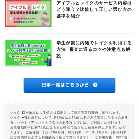
アイフルとレイクのサービス内容は
どう違う？比較して正しい選び方の
基準を紹介
学生が親に内緒でレイクを利用する
方法│審査に通るコツや注意点も解
説
レイク 口座振込による借入は原則として銀行営業時間内に限られます。
レイク ■貸付条件について 満20歳以上70歳以下の方で安定した収入のある
方（パート・アルバイトで収入のある方も可）は、ご利用いただけます。
お取引期間中に満71歳になられた時点で新たなご融資を停止させていただ
きます。 ご融資額：1万~500万円、貸付利率：年4.5~18.0% （貸付利率
はご契約額およびご利用残高に応じて異なります）、 ご利用対象：満20歳