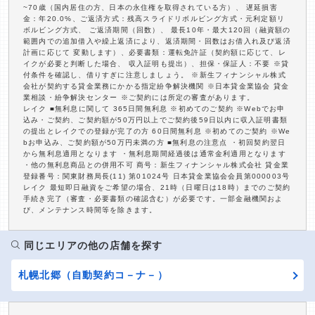
~70歳（国内居住の方、日本の永住権を取得されている方）、 遅延損害
金：年20.0%、ご返済方式：残高スライドリボルビング方式・元利定額リ
ボルビング方式、 ご返済期間（回数）、 最長10年・最大120回（融資額の
範囲内での追加借入や繰上返済により、返済期間・回数はお借入れ及び返済
計画に応じて 変動します）、必要書類：運転免許証（契約額に応じて、レ
イクが必要と判断した場合、 収入証明も提出）、担保・保証人：不要 ※貸
付条件を確認し、借りすぎに注意しましょう。 ※新生フィナンシャル株式
会社が契約する貸金業務にかかる指定紛争解決機関 ※日本貸金業協会 貸金
業相談・紛争解決センター ※ご契約には所定の審査があります。
レイク ■無利息に関して 365日間無利息 ※初めてのご契約 ※Webでお申
込み・ご契約、ご契約額が50万円以上でご契約後59日以内に収入証明書類
の提出とレイクでの登録が完了の方 60日間無利息 ※初めてのご契約 ※We
bお申込み、ご契約額が50万円未満の方 ■無利息の注意点 ・初回契約翌日
から無利息適用となります ・無利息期間経過後は通常金利適用となります
・他の無利息商品との併用不可 商号：新生フィナンシャル株式会社 貸金業
登録番号：関東財務局長(11) 第01024号 日本貸金業協会会員第000003号
レイク 最短即日融資をご希望の場合、21時（日曜日は18時）までのご契約
手続き完了（審査・必要書類の確認含む）が必要です。一部金融機関およ
び、メンテナンス時間等を除きます。
同じエリアの他の店舗を探す
札幌北郷（自動契約コ－ナ－）