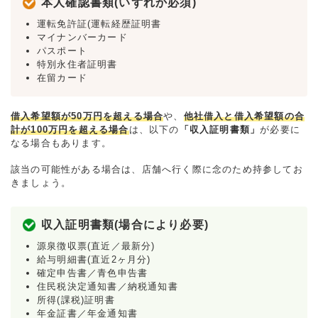
本人確認書類(いずれか必須)
運転免許証(運転経歴証明書
マイナンバーカード
パスポート
特別永住者証明書
在留カード
借入希望額が50万円を超える場合
や、
他社借入と借入希望額の合
計が100万円を超える場合
は、以下の
「収入証明書類」
が必要に
なる場合もあります。
該当の可能性がある場合は、店舗へ行く際に念のため持参してお
きましょう。
収入証明書類(場合により必要)
源泉徴収票(直近／最新分)
給与明細書(直近2ヶ月分)
確定申告書／青色申告書
住民税決定通知書／納税通知書
所得(課税)証明書
年金証書／年金通知書