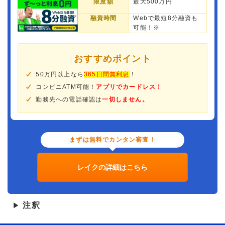
限度額
最大500万円
融資時間
Webで最短8分融資も
可能！※
おすすめポイント
50万円以上なら
365日間無利息
！
コンビニATM可能！
アプリでカードレス！
勤務先への電話確認は
一切しません。
まずは無料でカンタン審査！
レイクの詳細はこちら
注釈
▶