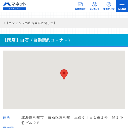
【コンテンツの広告表記に関して】
本コンテンツには、紹介している商品・商材の広告（リンク）を含む場合がありま
す。 これらの広告を経由して読者が企業ホームページを訪れ、成約が発生すると弊
社に対して企業から紹介報酬が支払われるという収益モデルです。 ただし、特定の
【閉店】白石（自動契約コ－ナ－）
商品を根拠なくPRするものではなく、当編集部の調査／ユーザーへの口コミ収集な
どに基づき、公平性を担保した情報提供を行っています。
>提携企業一覧
住所
北海道札幌市 白石区東札幌 三条６丁目１番１号 第２小
竹ビル２Ｆ