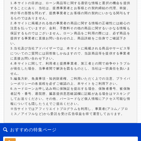
1.本サイトの目的は、ローン商品等に関する適切な情報と選択の機会を提供
することにあり、当社は、提携事業者とお客様との契約締結の代理、斡旋、
仲介等の形態を問わず、提携事業者とお客様の間の契約にいかなる関与もす
るものではありません。
2.本サイトに掲載される他の事業者の商品に関する情報の正確性には細心の
注意を払っていますが、金利、手数料その他の商品に関するいかなる情報も
保証するものではございません。ローン商品をご利用の際には、必ず商品を
提供する事業者に直接お問い合わせの上、商品詳細をご自身でご確認下さ
い。
3.当社及び当社アドバイザーでは、本サイトに掲載される商品やサービス等
についてのご質問には回答致しかねますので、当該商品等を提供する事業者
に直接お問い合わせ下さい。
4.本サイトに関して、利用者と提携事業者、第三者との間で紛争やトラブル
が発生した場合、当事者間で解決を図るものとし、当社は一切責任を負いま
せん。
5.編集方針、免責事項・知的財産権、ご利用いただく上での注意、プライバ
シーポリシーの各規程を必ずご確認の上、本サイトをご利用下さい。
6.カードローンお申し込み時に保険証を提出する場合、保険者番号、被保険
者記号・番号、通院歴、臓器提供意思確認欄に記載がある場合はマスキング
してお送りください。その他、バーコードなど個人情報にアクセス可能な情
報についても隠したうえでご提出ください。
※当サイトではアフィリエイトプログラムを利用し、事業者(アコム／プロ
ミス／アイフルなど)から委託を受け広告収益を得て運営しております。
おすすめの特集ページ