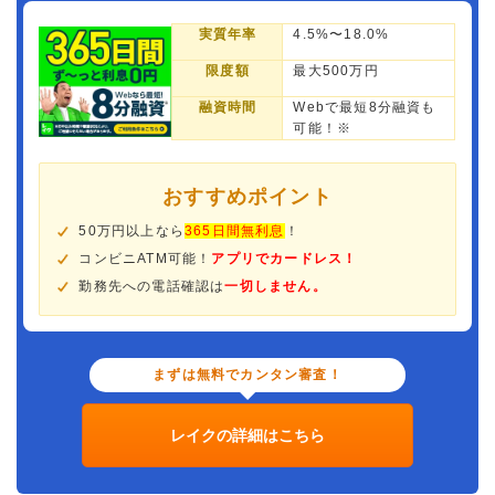
実質年率
4.5%〜18.0%
限度額
最大500万円
融資時間
Webで最短8分融資も
可能！※
おすすめポイント
50万円以上なら
365日間無利息
！
コンビニATM可能！
アプリでカードレス！
勤務先への電話確認は
一切しません。
まずは無料でカンタン審査！
レイクの詳細はこちら