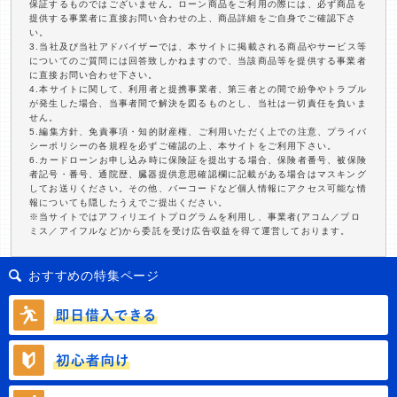
保証するものではございません。ローン商品をご利用の際には、必ず商品を
提供する事業者に直接お問い合わせの上、商品詳細をご自身でご確認下さ
い。
3.当社及び当社アドバイザーでは、本サイトに掲載される商品やサービス等
についてのご質問には回答致しかねますので、当該商品等を提供する事業者
に直接お問い合わせ下さい。
4.本サイトに関して、利用者と提携事業者、第三者との間で紛争やトラブル
が発生した場合、当事者間で解決を図るものとし、当社は一切責任を負いま
せん。
5.編集方針、免責事項・知的財産権、ご利用いただく上での注意、プライバ
シーポリシーの各規程を必ずご確認の上、本サイトをご利用下さい。
6.カードローンお申し込み時に保険証を提出する場合、保険者番号、被保険
者記号・番号、通院歴、臓器提供意思確認欄に記載がある場合はマスキング
してお送りください。その他、バーコードなど個人情報にアクセス可能な情
報についても隠したうえでご提出ください。
※当サイトではアフィリエイトプログラムを利用し、事業者(アコム／プロ
ミス／アイフルなど)から委託を受け広告収益を得て運営しております。
おすすめの特集ページ