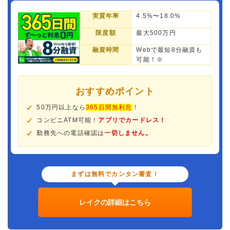
実質年率
4.5%〜18.0%
限度額
最大500万円
融資時間
Webで最短8分融資も
可能！※
おすすめポイント
50万円以上なら
365日間無利息
！
コンビニATM可能！
アプリでカードレス！
勤務先への電話確認は
一切しません。
まずは無料でカンタン審査！
レイクの詳細はこちら