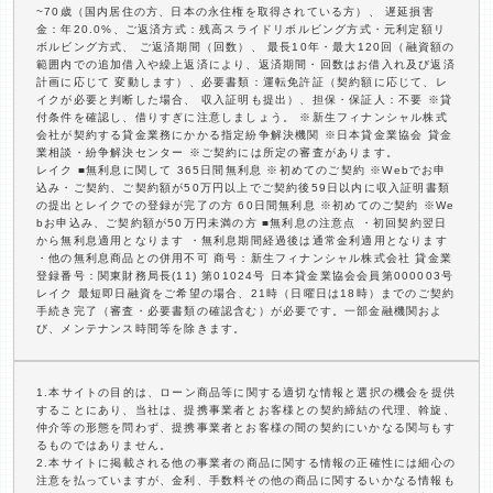
~70歳（国内居住の方、日本の永住権を取得されている方）、 遅延損害
金：年20.0%、ご返済方式：残高スライドリボルビング方式・元利定額リ
ボルビング方式、 ご返済期間（回数）、 最長10年・最大120回（融資額の
範囲内での追加借入や繰上返済により、返済期間・回数はお借入れ及び返済
計画に応じて 変動します）、必要書類：運転免許証（契約額に応じて、レ
イクが必要と判断した場合、 収入証明も提出）、担保・保証人：不要 ※貸
付条件を確認し、借りすぎに注意しましょう。 ※新生フィナンシャル株式
会社が契約する貸金業務にかかる指定紛争解決機関 ※日本貸金業協会 貸金
業相談・紛争解決センター ※ご契約には所定の審査があります。
レイク ■無利息に関して 365日間無利息 ※初めてのご契約 ※Webでお申
込み・ご契約、ご契約額が50万円以上でご契約後59日以内に収入証明書類
の提出とレイクでの登録が完了の方 60日間無利息 ※初めてのご契約 ※We
bお申込み、ご契約額が50万円未満の方 ■無利息の注意点 ・初回契約翌日
から無利息適用となります ・無利息期間経過後は通常金利適用となります
・他の無利息商品との併用不可 商号：新生フィナンシャル株式会社 貸金業
登録番号：関東財務局長(11) 第01024号 日本貸金業協会会員第000003号
レイク 最短即日融資をご希望の場合、21時（日曜日は18時）までのご契約
手続き完了（審査・必要書類の確認含む）が必要です。一部金融機関およ
び、メンテナンス時間等を除きます。
1.本サイトの目的は、ローン商品等に関する適切な情報と選択の機会を提供
することにあり、当社は、提携事業者とお客様との契約締結の代理、斡旋、
仲介等の形態を問わず、提携事業者とお客様の間の契約にいかなる関与もす
るものではありません。
2.本サイトに掲載される他の事業者の商品に関する情報の正確性には細心の
注意を払っていますが、金利、手数料その他の商品に関するいかなる情報も