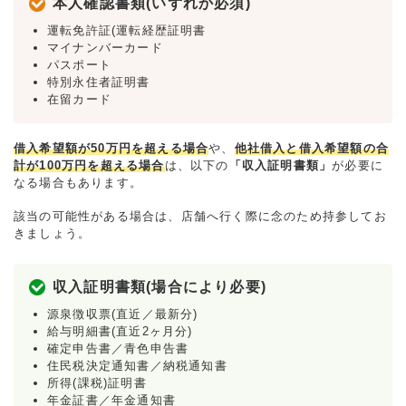
本人確認書類(いずれか必須)
運転免許証(運転経歴証明書
マイナンバーカード
パスポート
特別永住者証明書
在留カード
借入希望額が50万円を超える場合
や、
他社借入と借入希望額の合
計が100万円を超える場合
は、以下の
「収入証明書類」
が必要に
なる場合もあります。
該当の可能性がある場合は、店舗へ行く際に念のため持参してお
きましょう。
収入証明書類(場合により必要)
源泉徴収票(直近／最新分)
給与明細書(直近2ヶ月分)
確定申告書／青色申告書
住民税決定通知書／納税通知書
所得(課税)証明書
年金証書／年金通知書