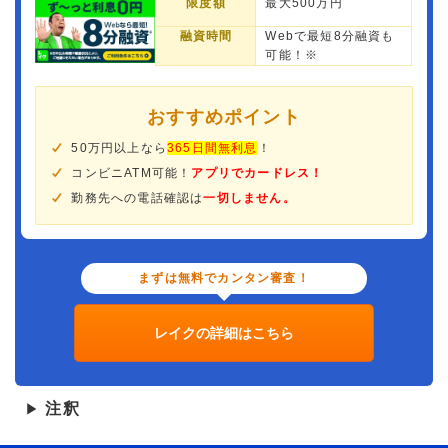
限度額
最大500万円
融資時間
Webで最短8分融資も
可能！※
おすすめポイント
50万円以上なら
365日間無利息
！
コンビニATM可能！
アプリでカードレス！
勤務先への電話確認は
一切しません。
まずは無料でカンタン審査！
レイクの詳細はこちら
注釈
▶