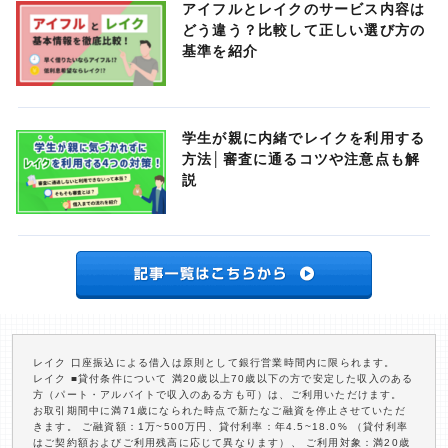
アイフルとレイクのサービス内容は
どう違う？比較して正しい選び方の
基準を紹介
学生が親に内緒でレイクを利用する
方法│審査に通るコツや注意点も解
説
レイク 口座振込による借入は原則として銀行営業時間内に限られます。
レイク ■貸付条件について 満20歳以上70歳以下の方で安定した収入のある
方（パート・アルバイトで収入のある方も可）は、ご利用いただけます。
お取引期間中に満71歳になられた時点で新たなご融資を停止させていただ
きます。 ご融資額：1万~500万円、貸付利率：年4.5~18.0% （貸付利率
はご契約額およびご利用残高に応じて異なります）、 ご利用対象：満20歳