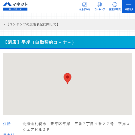
【コンテンツの広告表記に関して】
本コンテンツには、紹介している商品・商材の広告（リンク）を含む場合がありま
す。 これらの広告を経由して読者が企業ホームページを訪れ、成約が発生すると弊
社に対して企業から紹介報酬が支払われるという収益モデルです。 ただし、特定の
【閉店】平岸（自動契約コ－ナ－）
商品を根拠なくPRするものではなく、当編集部の調査／ユーザーへの口コミ収集な
どに基づき、公平性を担保した情報提供を行っています。
>提携企業一覧
住所
北海道札幌市 豊平区平岸 三条７丁目１番２７号 平岸ス
クエアビル２Ｆ